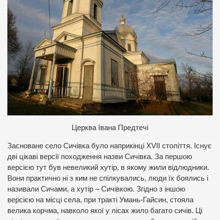
Церква Івана Предтечі
Засноване село Сичівка було наприкінці XVIІ століття. Існує
дві цікаві версії походження назви Сичівка. За першою
версією тут був невеликий хутір, в якому жили відлюдники.
Вони практично ні з ким не спілкувались, люди їх боялись і
називали Сичами, а хутір – Сичівкою. Згідно з іншою
версією на місці села, при тракті Умань-Гайсин, стояла
велика корчма, навколо якої у лісах жило багато сичів. Ці