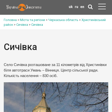
uk
ru
en
Головна
>
Міста та регіони
>
Черкаська область
>
Христинівський
район
>
Сичівка
>
Сичівка
Сичівка
Село Сичівка розташоване за 11 кілометрів від Христинівки
біля автотраси Умань – Вінниця. Центр сільської ради.
Кількість населення – 830 осіб.