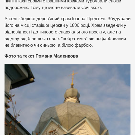
нічні птахи своїми страшними криками турбували спокій
подорожніх. Тому це місце називали Сичівкою.
У селі зберігся дерев’яний храм Іоанна Предтечі. Збудували
його на місці старішої церкви у 1896 році. Храм зведений у
відповідності до типового єпархіального проекту, але на
відміну від більшості своїх “побратимів” він пофарбований
не блакитною чи синьою, а білою фарбою.
Фото та текст Романа Маленкова