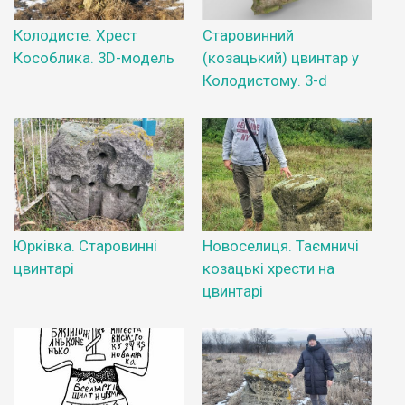
Колодисте. Хрест
Старовинний
Кособлика. 3D-модель
(козацький) цвинтар у
Колодистому. 3-d
Юрківка. Старовинні
Новоселиця. Таємничі
цвинтарі
козацькі хрести на
цвинтарі