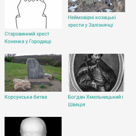
Неймовірні козацькі
хрести у Залізнячці
Старовинний хрест
Коненка у Городищі
Корсунська битва
Богдан Хмельницький і
Швеція