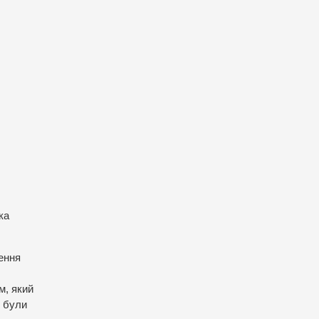
ка
лення
м, який
х були