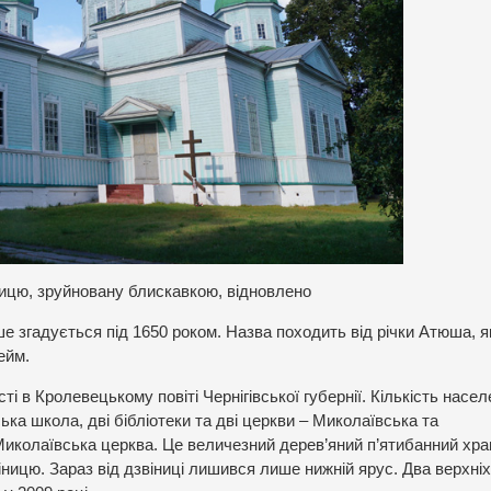
ницю, зруйновану блискавкою, відновлено
згадується під 1650 роком. Назва походить від річки Атюша, я
ейм.
і в Кролевецькому повіті Чернігівської губернії. Кількість насе
ька школа, дві бібліотеки та дві церкви – Миколаївська та
иколаївська церква. Це величезний дерев’яний п’ятибанний хра
ницю. Зараз від дзвіниці лишився лише нижній ярус. Два верхні