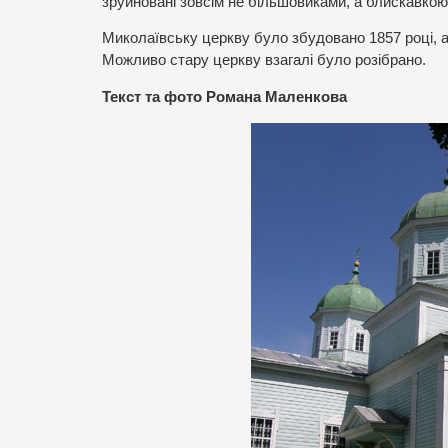
зруйновані зовсім не більшовиками, а блискавкою 
Миколаївську церкву було збудовано 1857 році, а
Можливо стару церкву взагалі було розібрано.
Текст та фото Романа Маленкова