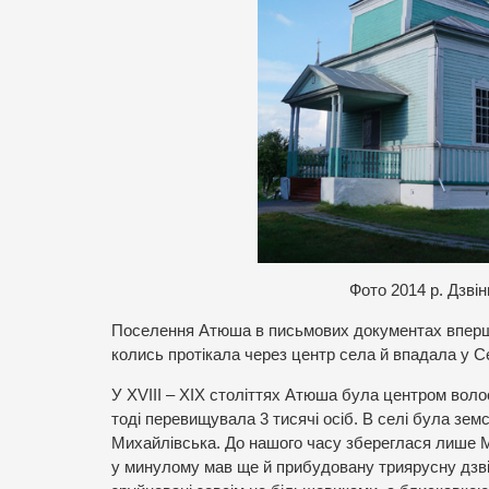
Фото 2014 р. Дзві
Поселення Атюша в письмових документах вперше 
колись протікала через центр села й впадала у С
У XVIII – XIX століттях Атюша була центром волост
тоді перевищувала 3 тисячі осіб. В селі була земс
Михайлівська. До нашого часу збереглася лише М
у минулому мав ще й прибудовану триярусну дзві