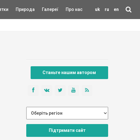
ятки
Природа
Галереї
Про нас
uk
ru
en
Станьте нашим автором
Підтримати сайт