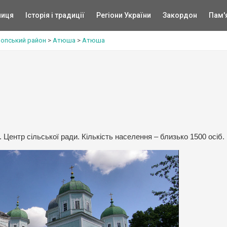
ниця
Історія і традиції
Регіони України
Закордон
Пам'
опський район
>
Атюша
>
Атюша
Центр сільської ради. Кількість населення – близько 1500 осіб.