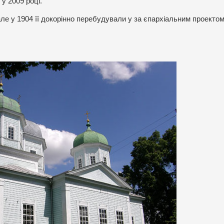
у 2009 році.
ле у 1904 її докорінно перебудували у за єпархіальним проектом