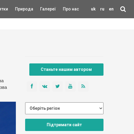
ятки
Природа
Галереї
Про нас
uk
ru
en
Станьте нашим автором
ва
азва
Підтримати сайт