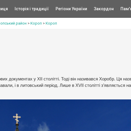
ниця
Історія і традиції
Регіони України
Закордон
Пам'
опський район
>
Короп
>
Короп
х документах у ХІІ столітті. Тоді він називався Хоробр. Ця наз
навали, і в литовський період. Лише в XVII столітті з’являється н