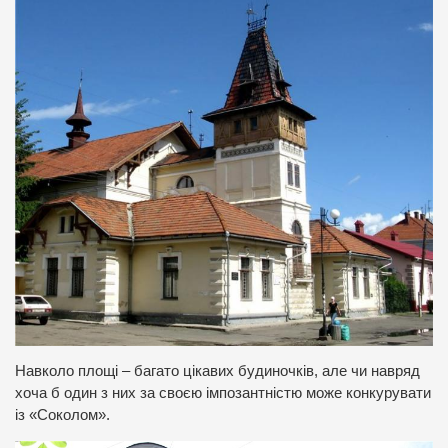
Навколо площі – багато цікавих будиночків, але чи навряд
хоча б один з них за своєю імпозантністю може конкурувати
із «Соколом».