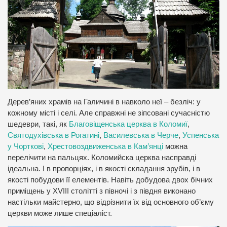
Дерев’яних храмів на Галичині в навколо неї – безліч: у
кожному місті і селі. Але справжні не зіпсовані сучасністю
шедеври, такі, як
Благовіщенська церква в Коломиї
,
Святодухівська в Рогатині
,
Василевська в Черче
,
Успенська
у Чорткові
,
Хрестовоздвиженська в Кам’янці
можна
перелічити на пальцях. Коломийска церква насправді
ідеальна. І в пропорціях, і в якості складання зрубів, і в
якості побудови її елементів. Навіть добудова двох бічних
приміщень у XVIII столітті з півночі і з півдня виконано
настільки майстерно, що відрізнити їх від основного об’єму
церкви може лише спеціаліст.