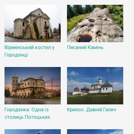
Вірменський костел у
Писаний Камінь
Городенці
Городенка. Одна із
Крилос. Давній Галич
столиць Потоцьких