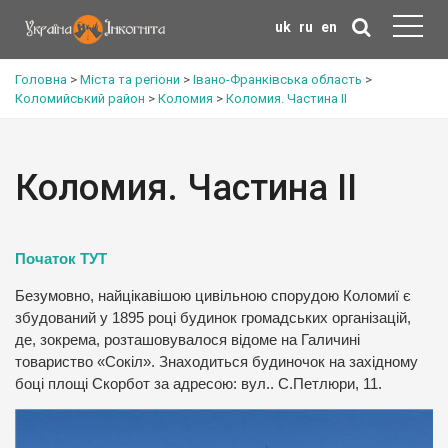
uk
ru
en
Головна
>
Міста та регіони
>
Івано-Франківська область
>
Коломийський район
>
Коломия
>
Коломия. Частина ІІ
Коломия. Частина ІІ
Початок ТУТ
Безумовно, найцікавішою цивільною спорудою Коломиї є
збудований у 1895 році будинок громадських організацій,
де, зокрема, розташовувалося відоме на Галичині
товариство «Сокіл». Знаходиться будиночок на західному
боці площі Скорбот за адресою: вул.. С.Петлюри, 11.