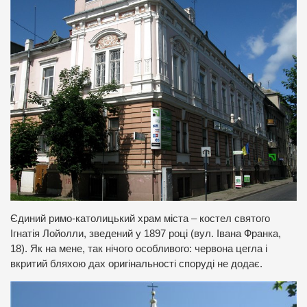
Єдиний римо-католицький храм міста – костел святого
Ігнатія Лойолли, зведений у 1897 році (вул. Івана Франка,
18). Як на мене, так нічого особливого: червона цегла і
вкритий бляхою дах оригінальності споруді не додає.