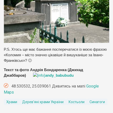
P.S. Хтось ще має бажання посперечатися із моєю фразою
«Коломия – місто значно цікавіше й вишуканіше за Івано-
Франківськ»? 🙂
Текст та фото Андрія Бондаренка (Джихад
Джаббаров)
andy_babubudu
48.530532, 25.039061 Дивитись на мапі
Google
Maps
Храми
Дерев'яні храми України
Костьоли
Синагоги