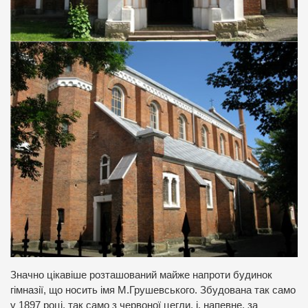
Значно цікавіше розташований майже напроти будинок
гімназії, що носить імя М.Грушевського. Збудована так само
у 1897 році, так само з червоної цегли, і, напевне, за