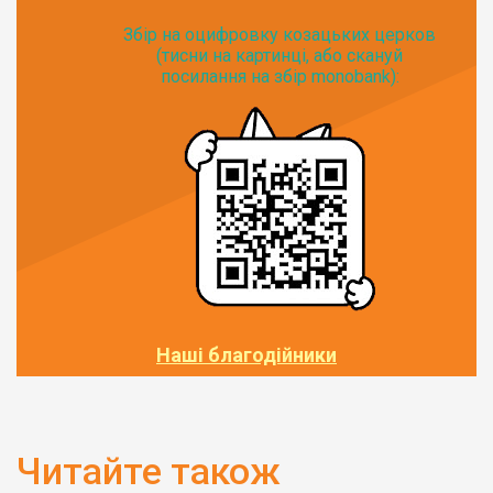
Збір на оцифровку козацьких церков
(тисни на картинці, або скануй
посилання на збір monobank):
Наші благодійники
Читайте також