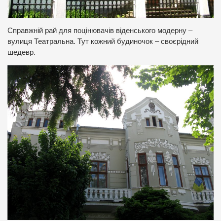
Справжній рай для поцінювачів віденського модерну –
вулиця Театральна. Тут кожний будиночок – своєрідний
шедевр.