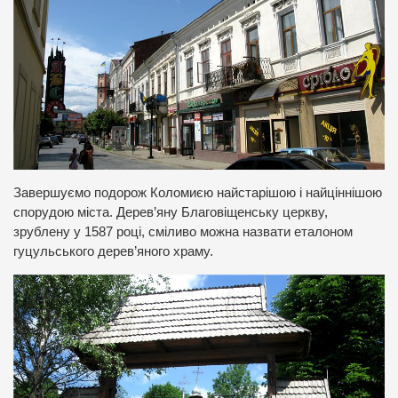
Завершуємо подорож Коломиєю найстарішою і найціннішою
спорудою міста. Дерев’яну Благовіщенську церкву,
зрублену у 1587 році, сміливо можна назвати еталоном
гуцульського дерев’яного храму.