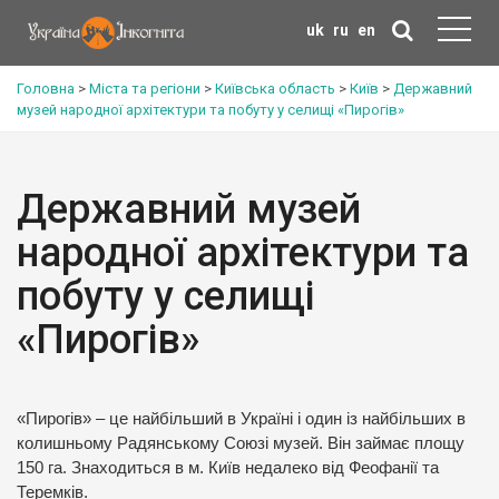
uk
ru
en
Головна
>
Міста та регіони
>
Київська область
>
Київ
>
Державний
музей народної архітектури та побуту у селищі «Пирогів»
Державний музей
народної архітектури та
побуту у селищі
«Пирогів»
«Пирогів» – це найбільший в Україні і один із найбільших в
колишньому Радянському Союзі музей. Він займає площу
150 га. Знаходиться в м. Київ недалеко від Феофанії та
Теремків.