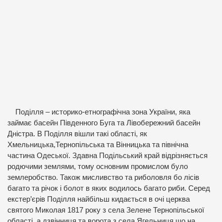
Поділля – историко-етнографічна зона України, яка
займає басейн Південного Буга та Лівобережний басейн
Дністра. В Поділля вішли такі області, як
Хмельницька,Тернопільська та Вінницька та північна
частина Одеської. Здавна Подільський край відрізняється
родючими землями, тому основним промислом було
землеробство. Також мисливство та риболовля бо лісів
багато та річок і болот в яких водилось багато риби. Серед
екстер’єрів Поділля найбільш кидається в очі церква
святого Миколая 1817 року з села Зелене Тернопільської
області, а дзвінниця та ворота з села Ягельниця що на