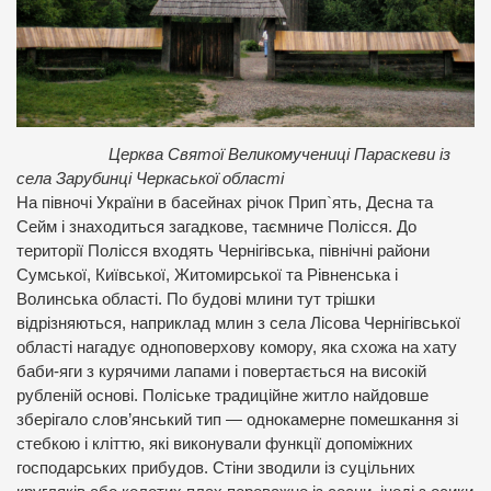
Церква Святої Великомучениці Параскеви із
села Зарубинці Черкаської області
На півночі України в басейнах річок Прип`ять, Десна та
Сейм і знаходиться загадкове, таємниче Полісся. До
території Полісся входять Чернігівська, північні райони
Сумської, Київської, Житомирської та Рівненська і
Волинська області. По будові млини тут трішки
відрізняються, наприклад млин з села Лісова Чернігівської
області нагадує одноповерхову комору, яка схожа на хату
баби-яги з курячими лапами і повертається на високій
рубленій основі. Поліське традиційне житло найдовше
зберігало слов’янський тип — однокамерне помешкання зі
стебкою і кліттю, які виконували функції допоміжних
господарських прибудов. Стіни зводили із суцільних