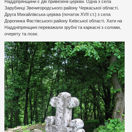
Наддіпрянщини є дві привезеніі церкви. Одна з села
Зарубинці Звенигородського району Черкаської області.
Друга Михайлівська церква (початок XVII ст.) з села
Дорогинка Фастівського району Київської області. Хати на
Наддніпрянщині переважали зрубні та каркасні з соломи,
очерету та лози.