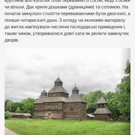
кругляків або колотих плах переважно із сосни, іноді з осики
чи вільхи. Дах крили дошками (драницями) та соломою. На
початок минулого століття переважаючими були двосхилі, а
пізніше чотирисхилі дахи. З огляду на економію матеріалу
до житла нав’язували численні господарські приміщення і,
таким чином, утворювалися довгі хати як релікти замкнутих
дворів.