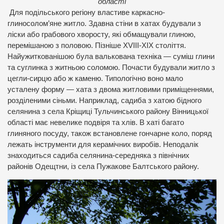
області
Для подільського регіону властиве каркасно-
глиносолом’яне житло. Здавна стіни в хатах будували з
ліски або грабового хворосту, які обмащували глиною,
перемішаною з половою. Пізніше XVIII-XIX століття.
Найужиткованішою була валькована техніка — суміш глини
та суглинка з житньою соломою. Почасти будували житло з
цегли-сирцю або ж каменю. Типологічно воно мало
усталену форму — хата з двома житловими приміщеннями,
розділеними сіньми. Наприклад, садиба з хатою бідного
селянина з села Кріщиці Тульчинського району Вінницької
області має невелике подвіря та хлів. В хаті багато
глиняного посуду, також встановлене гончарне коло, поряд
лежать інструменти для керамічних виробів. Неподалік
знаходиться садиба селянина-середняка з північних
районів Одещтни, із села Пужакове Балтського району.