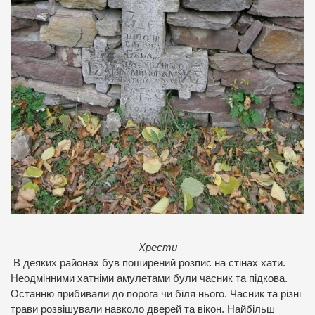
Хрести
В деяких районах був поширений розпис на стінах хати.
Неодмінними хатніми амулетами були часник та підкова.
Останню прибивали до порога чи біля нього. Часник та різні
трави розвішували навколо дверей та вікон. Найбільш