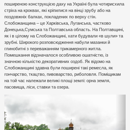
поширеною конструкцією даху на Україні була чотирисхила
стріха на кроквах, які кріпилися на вінці зрубу або на
поздовжніх балках, покладених по верху стін.
Слобожанщина – це Харківська, Луганська, частково
Донецька,Сумська та Полтавська область. На Полтавщині,
як і в цілому на Слобожанщині, хати будували «в шули» та
зрубні. Широкого розповсюдження набули мазанки й
глинобитні з переважанням трикамерного житла.
Помешкання відзначалося особливою ошатністю, із
значною кількістю декоративних оздоб. Як відомо на
Слобожанщині здавна були поширені такі ремесла, як
гончарство, ткацтво, пивоварство, риболовля. Поміщикам
на той час належали великі площі землі: орна земля,
пасовища, ліси, ставки та озера.