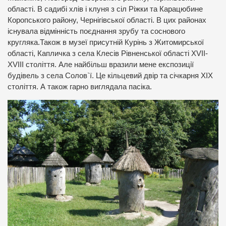
області. В садибі хлів і клуня з сіл Ріжки та Карацюбине
Коропського району, Чернігівської області. В цих районах
існувала відмінність поєднання зрубу та соснового
кругляка.Також в музеї присутній Курінь з Житомирської
області, Капличка з села Клесів Рівненської області XVII-
XVIII століття. Але найбільш вразили мене експозиції
будівель з села Солов`ї. Це кільцевий двір та січкарня XIX
століття. А також гарно виглядала пасіка.