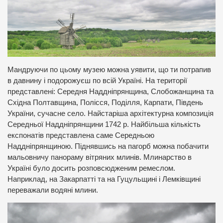
Мандруючи по цьому музею можна уявити, що ти потрапив
в давнину і подорожуєш по всій Україні. На території
представлені: Середня Наддніпрянщина, Слобожанщина та
Східна Полтавщина, Полісся, Поділля, Карпати, Південь
України, сучасне село. Найстаріша архітектурна композиція
Середньої Наддніпрянщини 1742 р. Найбільша кількість
експонатів представлена саме Середньою
Наддніпрянщиною. Піднявшись на пагорб можна побачити
мальовничу панораму вітряних млинів. Млинарство в
Україні було досить розповсюдженим ремеслом.
Наприклад, на Закарпатті та на Гуцульщині і Лемківщині
переважали водяні млини.