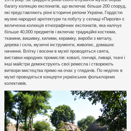
багату колекцію експонатів, що включає більше 200 споруд,
які представляють різні історичні регіони України. Гордістю
музею народної архітектури та побуту у селищі «Пирогів» є
величезна колекція етнографічних експонатів, яка налічує
більше 40,000 предметів і включає традиційні костюми,
тканини, вишивку, килими, кераміку, вироби з металу,
дерева і скла, музичні інструменти, живопис, домашнє
начиння. Влітку і восени в музеї проводяться свята,
виставки народних промислів: ковалі, гончарі, ливарі, ткачі і
інші майстри демонструють свої ремесла і створюють
витвори мистецтва прямо на очах у глядачів. По неділях в
музеї проводяться концерти українських фольклорних
колективів.