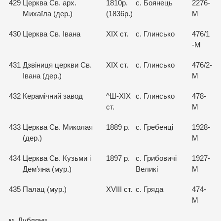
429
Церква Св. арх.
1810р.
с. Боянець
2276-
Михаїла (дер.)
(1836р.)
М
430
Церква Св. Івана
XIX ст.
с. Глинсько
476/1
-М
431
Дзвіниця церкви Св.
XIX ст.
с. Глинсько
476/2-
Івана (дер.)
М
432
Керамічний завод
^Ш-ХІХ
с. Глинсько
478-
ст.
М
433
Церква Св. Миколая
1889 р.
с. Гребенці
1928-
(дер.)
М
434
Церква Св. Кузьми і
1897 р.
с. Грибовичі
1927-
Дем’яна (мур.)
Великі
М
435
Палац (мур.)
XVIII ст.
с. Гряда
474-
М
м. Дубляни