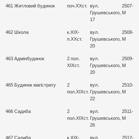
461
Житловий будинок
поч.ХХст.
вул.
2507-
Грушевського,
М
17
462
Школа
к.ХІХ-
вул.
2508-
п.ХХст.
Грушевського,
М
20
463
Адмінбудинок
2 пол.
вул.
2509-
ХІХст.
Грушевського,
М
20
465
Будинок магістрату
2
вул.
2510-
пол.ХІХст.
Грушевського,
М
22
466
Садиба
2
вул.
2511-
пол.ХІХст.
Грушевського,
М
26
467
Садиба
к.ХІХ-
вул.
2512-