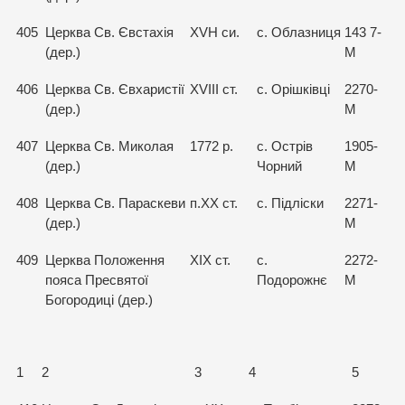
405
Церква Св. Євстахія
XVH си.
с. Облазниця
143 7-
(дер.)
М
406
Церква Св. Євхаристії
XVIII ст.
с. Орішківці
2270-
(дер.)
М
407
Церква Св. Миколая
1772 р.
с. Острів
1905-
(дер.)
Чорний
М
408
Церква Св. Параскеви
п.ХХ ст.
с. Підліски
2271-
(дер.)
М
409
Церква Положення
XIX ст.
с.
2272-
пояса Пресвятої
Подорожнє
М
Богородиці (дер.)
1
2
3
4
5