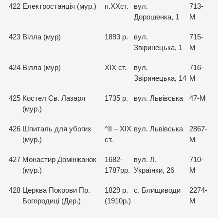
422
Електростанція (мур.)
п.ХХст.
вул.
713-
Дорошенка, 1
М
423
Вілла (мур)
1893 р.
вул.
715-
Звіринецька, 1
М
424
Вілла (мур)
XIX ст.
вул.
716-
Звіринецька, 14
М
425
Костел Св. Лазаря
1735 р.
вул. Львівська
47-М
(мур.)
426
Шпиталь для убогих
^ІІ – XIX
вул. Львівська
2867-
(мур.)
ст.
М
427
Монастир Домініканок
1682-
вул. Л.
710-
(мур.)
1787рр.
Українки, 26
М
428
Церква Покрови Пр.
1829 р.
с. Блищиводи
2274-
Богородиці (Дер.)
(1910р.)
М