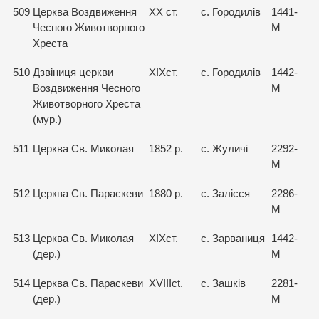
509
Церква Воздвиження
XX ст.
с. Городилів
1441-
Чесного Животворного
М
Хреста
510
Дзвіниця церкви
ХІХст.
с. Городилів
1442-
Воздвиження Чесного
М
Животворного Хреста
(мур.)
511
Церква Св. Миколая
1852 р.
с. Жуличі
2292-
М
512
Церква Св. Параскеви
1880 р.
с. Залісся
2286-
М
513
Церква Св. Миколая
ХІХст.
с. Зарваниця
1442-
(дер.)
М
514
Церква Св. Параскеви
XVIIIct.
с. Зашків
2281-
(дер.)
М