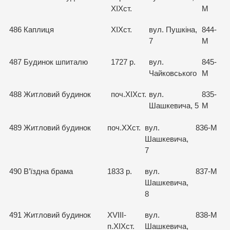
ХІХст.
М
486
Каплиця
ХІХст.
вул. Пушкіна,
844-
7
М
487
Будинок шпиталю
1727 р.
вул.
845-
Чайковського
М
488
Житловий будинок
поч.ХІХст.
вул.
835-
Шашкевича, 5
М
489
Житловий будинок
поч.ХХст.
вул.
836-М
Шашкевича,
7
490
В’їздна брама
1833 р.
вул.
837-М
Шашкевича,
8
491
Житловий будинок
XVIII-
вул.
838-М
п.ХІХст.
Шашкевича,