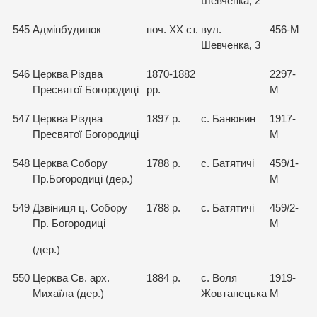
Шевченка, 2
545
Адмінбудинок
поч. XX ст.
вул.
456-М
Шевченка, 3
546
Церква Різдва
1870-1882
2297-
Пресвятої Богородиці
рр.
М
547
Церква Різдва
1897 р.
с. Банюнин
1917-
Пресвятої Богородиці
М
548
Церква Собору
1788 р.
с. Батятичі
459/1-
Пр.Богородиці (дер.)
М
549
Дзвіниця ц. Собору
1788 р.
с. Батятичі
459/2-
Пр. Богородиці
М
(дер.)
550
Церква Св. арх.
1884 р.
с. Воля
1919-
Михаїла (дер.)
Жовтанецька
М