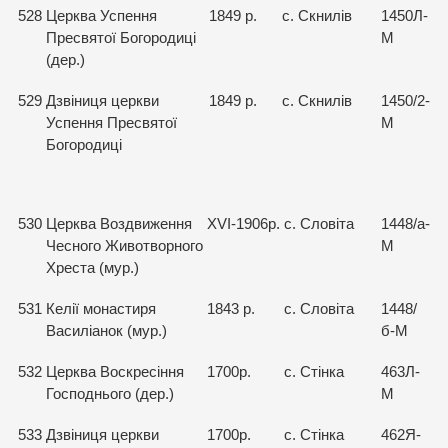
528
Церква Успення
1849 р.
с. Скнилів
1450Л-
Пресвятої Богородиці
М
(дер.)
529
Дзвіниця церкви
1849 р.
с. Скнилів
1450/2-
Успення Пресвятої
М
Богородиці
530
Церква Воздвиження
XVІ-1906р.
с. Словіта
1448/а-
Чесного Животворного
М
Хреста (мур.)
531
Келії монастиря
1843 р.
с. Словіта
1448/
Василіанок (мур.)
б-М
532
Церква Воскресіння
1700р.
с. Стінка
463Л-
Господнього (дер.)
М
533
Дзвіниця церкви
1700р.
с. Стінка
462Я-