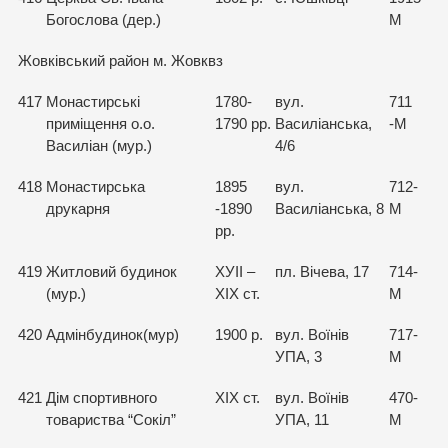
Богослова (дер.)
М
Жовківський район м. Жовквз
417
Монастирські
1780-
вул.
711
приміщення о.о.
1790 рр.
Василіанська,
-М
Василіан (мур.)
4/6
418
Монастирська
1895
вул.
712-
друкарня
-1890
Василіанська, 8
М
рр.
419
Житловий будинок
ХУІІ –
пл. Вічева, 17
714-
(мур.)
XIX ст.
М
420
Адмінбудинок(мур)
1900 р.
вул. Воїнів
717-
УПА, 3
М
421
Дім спортивного
XIX ст.
вул. Воїнів
470-
товариства “Сокіл”
УПА, 11
М