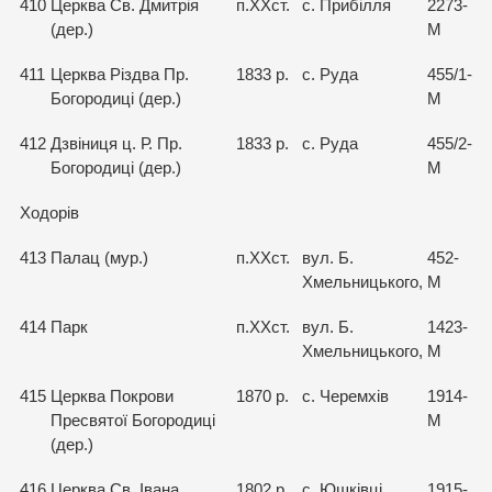
410
Церква Св. Дмитрія
п.ХХст.
с. Прибілля
2273-
(дер.)
М
411
Церква Різдва Пр.
1833 р.
с. Руда
455/1-
Богородиці (дер.)
М
412
Дзвіниця ц. Р. Пр.
1833 р.
с. Руда
455/2-
Богородиці (дер.)
М
Ходорів
413
Палац (мур.)
п.ХХст.
вул. Б.
452-
Хмельницького,
М
414
Парк
п.ХХст.
вул. Б.
1423-
Хмельницького,
М
415
Церква Покрови
1870 р.
с. Черемхів
1914-
Пресвятої Богородиці
М
(дер.)
416
Церква Св. Івана
1802 р.
с. Юшківці
1915-