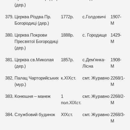
(дер.)
379.
Церква Різдва Пр.
1772р.
с.Голдовичі
1907-
Богородиці (дер.)
М
380.
Церква Покрови
1888р.
с. Городище
1429-
Пресвятої Богородиці
М
(дер.)
381.
Церква св.Миколая
1857р.
с.Дем’янка-
1908-
(дер.)
Лісна
М
382.
Палац Чарторийських
к.ХІХст.
смт. Журавно
2268/1-
(мур.)
М
383.
Конюшня – манеж
1
смт. Журавно
2268/2-
пол.ХІХст.
М
384.
Службовий будинок
ХІХст.
смт. Журавно
2268/3-
М