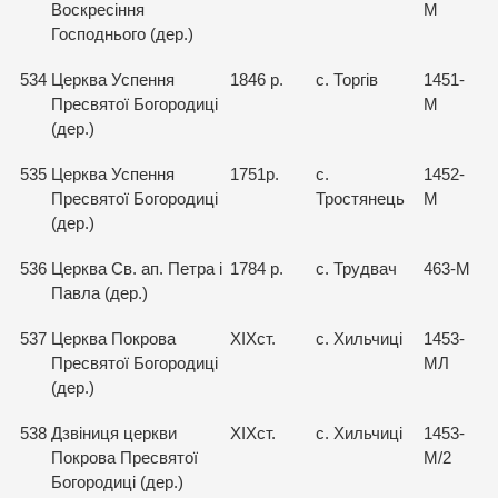
Воскресіння
М
Господнього (дер.)
534
Церква Успення
1846 р.
с. Торгів
1451-
Пресвятої Богородиці
М
(дер.)
535
Церква Успення
1751р.
с.
1452-
Пресвятої Богородиці
Тростянець
М
(дер.)
536
Церква Св. ап. Петра і
1784 р.
с. Трудвач
463-М
Павла (дер.)
537
Церква Покрова
ХІХст.
с. Хильчиці
1453-
Пресвятої Богородиці
МЛ
(дер.)
538
Дзвіниця церкви
ХІХст.
с. Хильчиці
1453-
Покрова Пресвятої
М/2
Богородиці (дер.)