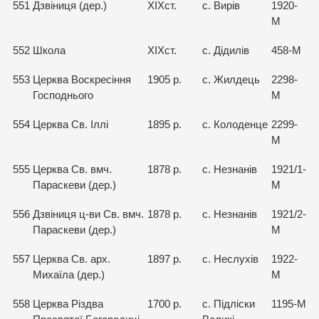
551
Дзвіниця (дер.)
ХІХст.
с. Вирів
1920-
М
552
Школа
ХІХст.
с. Дідилів
458-М
553
Церква Воскресіння
1905 р.
с. Жилдець
2298-
Господнього
М
554
Церква Св. Іллі
1895 р.
с. Колоденце
2299-
М
555
Церква Св. вмч.
1878 р.
с. Незнанів
1921/1-
Параскеви (дер.)
М
556
Дзвіниця ц-ви Св. вмч.
1878 р.
с. Незнанів
1921/2-
Параскеви (дер.)
М
557
Церква Св. арх.
1897 р.
с. Неслухів
1922-
Михаїла (дер.)
М
558
Церква Різдва
1700 р.
с. Підліски
1195-М