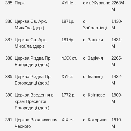
385.
Парк
ХУІІІст.
смт. Журавно
2268/4-
М
386
Церква Св. Арх.
1871р.
с.
1430-
Михаїла (дер.)
Заболотівці
М
387
Церква Св. Арх.
1819р.
с. Заліски
1431-
Михаїла (дер.)
М
388
Церква Різдва Пр.
п.ХХ ст.
с. Заріччя
2265-
Богородиці (дер.)
М
389
Церква Різдва Пр.
ХУІст.
с. Іванівці
1432-
Богородиці (дер.)
М
390
Церква Введення в
1772 р.
с. Квітневе
1909-
храм Пресвятої
М
Богородиці (дер.)
391
Церква Воздвиження
XIX ст.
с. Которини
1910-
Чесного
М