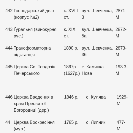
442
Господарський двір
к. XVIII
вул. Шевченка,
2871-
(корпус №2)
ст.
3
М
443
Ґуральня (винокурня
к. XIX
вул. Шевченка,
2872-
рус.)
ст.
5а
М
444
Трансформаторна
1890 р.
вул. Шевченка,
2873-
підстанція
36
М
445
Церква Св. Теодозія
1867р.
с. Камянка
193 3-
Печерського
(1627р.)
Нова
М
446
Церква Введення в
1846 р.
с. Кулява
1929-
храм Пресвятої
М
Богородиці (дер.)
44
Церква Воскресіння
1785 р.
с. Липник
477-
(мур.)
М