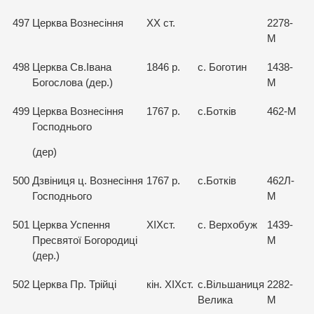
497
Церква Вознесіння
XX ст.
2278-
М
498
Церква Св.Івана
1846 р.
с. Боготин
1438-
Богослова (дер.)
М
499
Церква Вознесіння
1767 р.
с.Ботків
462-М
Господнього
(дер)
500
Дзвіниця ц. Вознесіння
1767 р.
с.Ботків
462Л-
Господнього
М
501
Церква Успення
ХІХст.
с. Верхобуж
1439-
Пресвятої Богородиці
М
(дер.)
502
Церква Пр. Трійці
кін. ХІХст.
с.Вільшаниця
2282-
Велика
М