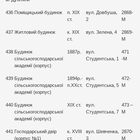
436
Поміщицький будинок
п. XIX
вул. Довбуша,
2868-
ст.
2
М
437
Житловий будинок
к. XIX
вул. Зелена, 4
2869-
ст.
М
438
Будинок
1887р.
вул.
471
сільськогосподарської
Студентська, 1
-М
академії (корпус)
439
Будинок
1894р.-
вул.
472-
сільськогосподарської
п.ХХст.
Студентська, 5
М
академії (корпус)
440
Будинок
XIX ст.
вул.
473 –
сільськогосподарської
Студентська, 7
М
академії (корпус)
441
Господарський двір
к. XVIII
вул. Шевченка,
2870-
(корпус №1)
ст.
3
М