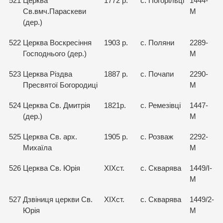
521
Церква
1772 р.
с. Погорільці
1444-
Св.вмч.Параскеви
М
(дер.)
522
Церква Воскресіння
1903 р.
с. Поляни
2289-
Господнього (дер.)
М
523
Церква Різдва
1887 р.
с. Почапи
2290-
Пресвятої Богородиці
М
524
Церква Св. Дмитрія
1821р.
с. Ремезівці
1447-
(дер.)
М
525
Церква Св. арх.
1905 р.
с. Розваж
2292-
Михаїла
М
526
Церква Св. Юрія
ХІХст.
с. Скварява
1449/І-
М
527
Дзвіниця церкви Св.
ХІХст.
с. Скварява
1449/2-
Юрія
М