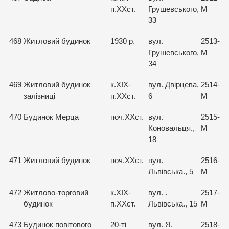
п.ХХст.
Грушевського,
М
33
468
Житловий будинок
1930 р.
вул.
2513-
Грушевського,
М
34
469
Житловий будинок
к.ХІХ-
вул. Двірцева,
2514-
залізниці
п.ХХст.
6
М
470
Будинок Мерца
поч.ХХст.
вул.
2515-
Коновальця.,
М
18
471
Житловий будинок
поч.ХХст.
вул.
2516-
Львівська., 5
М
472
Житлово-торговий
к.ХІХ-
вул. .
2517-
будинок
п.ХХст.
Львівська., 15
М
473
Будинок повітового
20-ті
вул. Я.
2518-