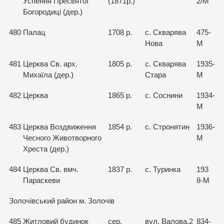
Успення Пресвятої
(1871р.)
2/М
Богородиці (дер.)
480
Палац
1708 р.
с. Скварява
475-
Нова
М
481
Церква Св. арх.
1805 р.
с. Скварява
1935-
Михаїла (дер.)
Стара
М
482
Церква
1865 р.
с. Соснини
1934-
М
483
Церква Воздвиження
1854 р.
с. Стронятин
1936-
Чесного Животворного
М
Хреста (дер.)
484
Церква Св. вмч.
1837 р.
с. Туринка
193
Параскеви
8-М
Золочівський район м. Золочів
485
Житловий будинок
сер.
вул. Валова,2
834-