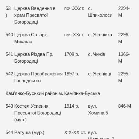
53
Церква Введення в
поч.ХХст.
с.
2294-
)
храм Пресвятої
Шпиколоси
М
Богородиці
540
Церква Св. арх.
поч.ХХст.
с. Ясенівка
2296-
Михаїла
М
541
Церква Різдва Пр.
1708 р.
с. Чижів
1366-
Богородиці
М
542
Церква Преображення
1897 р.
с. Ясенівці
2295-
Господнього
М
Кам’янко-Буський район м. Кам’янка-Буська
543
Костел Успення
1914 р.
вул.
846-М
Пресвятої Богородиці
Хомина,5
(мур.)
544
Ратуша (мур.)
ХІХ-ХХ ст.
вул.