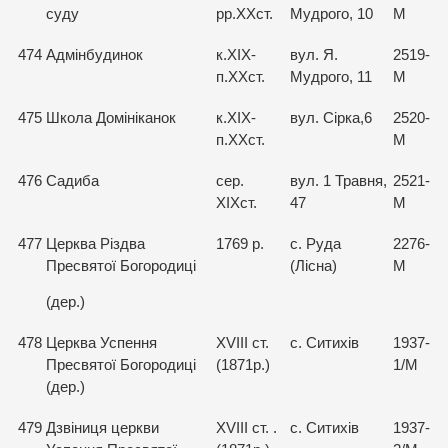
суду
рр.ХХст.
Мудрого, 10
М
474
Адмінбудинок
к.ХІХ-
вул. Я.
2519-
п.ХХст.
Мудрого, 11
М
475
Школа Домініканок
к.ХІХ-
вул. Сірка,6
2520-
п.ХХст.
М
476
Садиба
сер.
вул. 1 Травня,
2521-
ХІХст.
47
М
477
Церква Різдва
1769 р.
с. Руда
2276-
Пресвятої Богородиці
(Лісна)
М
(дер.)
478
Церква Успення
XVIII ст.
с. Ситихів
1937-
Пресвятої Богородиці
(1871р.)
1/М
(дер.)
479
Дзвіниця церкви
XVIII ст. .
с. Ситихів
1937-