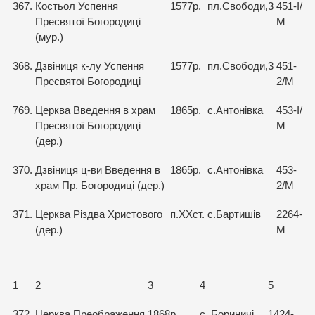
367.
Костьол Успення
1577р.
пл.Свободи,3
451-І/
Пресвятої Богородиці
М
(мур.)
368.
Дзвіниця к-лу Успення
1577р.
пл.Свободи,3
451-
Пресвятої Богородиці
2/М
769.
Церква Введення в храм
1865р.
с.Антонівка
453-І/
Пресвятої Богородиці
М
(дер.)
370.
Дзвіниця ц-ви Введення в
1865р.
с.Антонівка
453-
храм Пр. Богородиці (дер.)
2/М
371.
Церква Різдва Христового
п.ХХст.
с.Бартишів
2264-
(дер.)
М
1
2
3
4
5
372.
Церква Преображення
1868р.
с. Бориничі
1424-