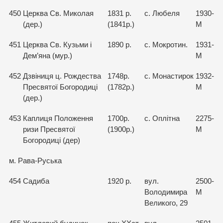
450
Церква Св. Миколая
1831 р.
с. Любеля
1930-
(дер.)
(1841р.)
М
451
Церква Св. Кузьми і
1890 р.
с. Мокротин.
1931-
Дем’яна (мур.)
М
452
Дзвіниця ц. Рождества
1748р.
с. Монастирок
1932-
Пресвятої Богородиці
(1782р.)
М
(дер.)
453
Каплиця Положення
1700р.
с. Оплітна
2275-
ризи Пресвятої
(1900р.)
М
Богородиці (дер)
м. Рава-Руська
454
Садиба
1920 р.
вул.
2500-
Володимира
М
Великого, 29