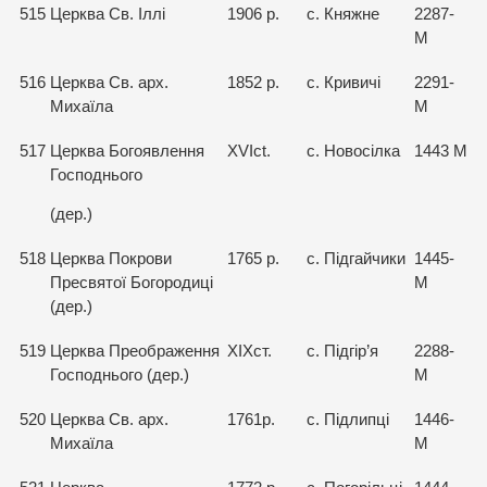
515
Церква Св. Іллі
1906 р.
с. Княжне
2287-
М
516
Церква Св. арх.
1852 р.
с. Кривичі
2291-
Михаїла
М
517
Церква Богоявлення
XVIct.
с. Новосілка
1443 М
Господнього
(дер.)
518
Церква Покрови
1765 p.
с. Підгайчики
1445-
Пресвятої Богородиці
М
(дер.)
519
Церква Преображення
ХІХст.
с. Підгір’я
2288-
Господнього (дер.)
М
520
Церква Св. арх.
1761р.
с. Підлипці
1446-
Михаїла
М