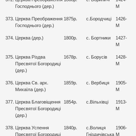
Господнього (дер.)
М
373.
Церква Преображення
1875р.
с.Бородчиці
1426-
Господнього (дер.)
М
374.
Церква (дер.)
1800р.
с. Бортники
1427-
М
375.
Церква Різдва
1678р.
с. Борусів
1428-
Пресвятої Богородиці
М
(дер.)
376.
Церква Св. арх.
1859р.
с. Вербиця
1905-
Михаїла (дер.)
М
377.
Церква Благовіщення
1854р.
с.Вільхівці
1913-
Пресвятої Богородиці
М
(дер.)
378.
Церква Успення
1840р.
с.Волиця
1906-
Пресвятої Богородиці
Гніздичівська
М