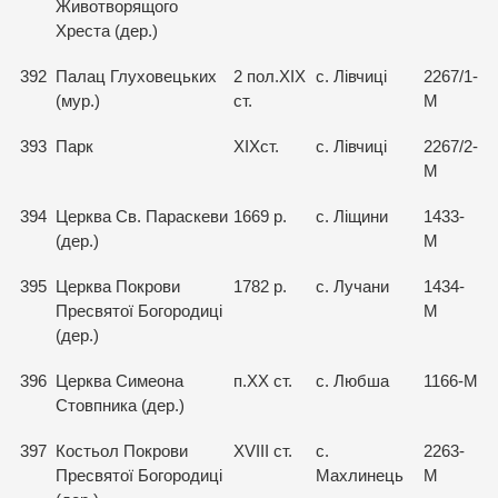
Животворящого
Хреста (дер.)
392
Палац Глуховецьких
2 пол.ХІХ
с. Лівчиці
2267/1-
(мур.)
ст.
М
393
Парк
ХІХст.
с. Лівчиці
2267/2-
М
394
Церква Св. Параскеви
1669 р.
с. Ліщини
1433-
(дер.)
М
395
Церква Покрови
1782 р.
с. Лучани
1434-
Пресвятої Богородиці
М
(дер.)
396
Церква Симеона
п.ХХ ст.
с. Любша
1166-М
Стовпника (дер.)
397
Костьол Покрови
XVIII ст.
с.
2263-
Пресвятої Богородиці
Махлинець
М