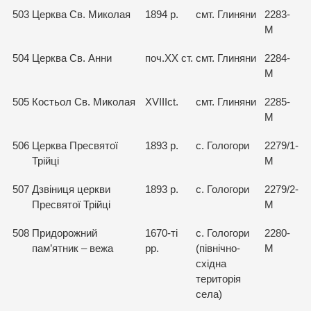
503
Церква Св. Миколая
1894 р.
смт. Глиняни
2283-
М
504
Церква Св. Анни
поч.ХХ ст.
смт. Глиняни
2284-
М
505
Костьол Св. Миколая
XVIIIct.
смт. Глиняни
2285-
М
506
Церква Пресвятої
1893 р.
с. Гологори
2279/1-
Трійці
М
507
Дзвіниця церкви
1893 р.
с. Гологори
2279/2-
Пресвятої Трійці
М
508
Придорожний
1670-ті
с. Гологори
2280-
пам’ятник – вежа
pp.
(північно-
М
східна
територія
села)