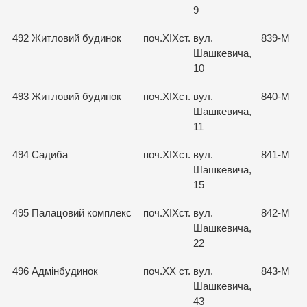
9
492
Житловий будинок
поч.ХІХст.
вул.
839-М
Шашкевича,
10
493
Житловий будинок
поч.ХІХст.
вул.
840-М
Шашкевича,
11
494
Садиба
поч.ХІХст.
вул.
841-М
Шашкевича,
15
495
Палацовий комплекс
поч.ХІХст.
вул.
842-М
Шашкевича,
22
496
Адмінбудинок
поч.ХХ ст.
вул.
843-М
Шашкевича,
43