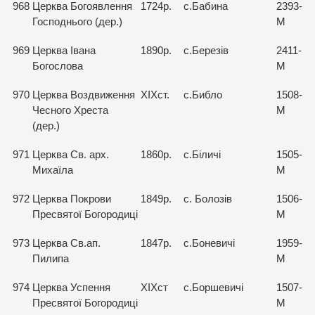
968
Церква Богоявлення
1724р.
с.Бабина
2393-
Господнього (дер.)
М
969
Церква Івана
1890р.
с.Березів
2411-
Богослова
М
970
Церква Воздвиження
ХІХст.
с.Библо
1508-
Чесного Хреста
М
(дер.)
971
Церква Св. арх.
1860р.
с.Біличі
1505-
Михаїла
М
972
Церква Покрови
1849р.
с. Болозів
1506-
Пресвятої Богородиці
М
973
Церква Св.ап.
1847р.
с.Боневичі
1959-
Пилипа
М
974
Церква Успення
ХІХст
с.Боршевичі
1507-
Пресвятої Богородиці
М