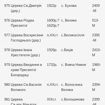
975
Церква Св.Дмитрія
1922р
с. Букова
2409
(дер.)
-М
976
Церква Різдва
1600р.?
с. Велике
513-
Пресвятої
1620р.?
М
977
Церква Воскресіння
п.ХХст
с.Великосілля
2395
Господнього (дер.)
-М
978
Церква Івана
1926р.
с.Виців
2410-
Хрестителя (дер.)
М
979
Церква Введення в
1732р.
с. Вовча Нижня
1960-
храм Пресвятої
М
Богородиці
980
Церква Св.Василія
п.ХХст.
с. Волосянка
2394-
Великого
Велика
М
981
Церква
ХІХст.
с.Волошинове
2399
Св.арх.Михаїла
-М