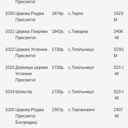
Пресвятої
1020
Церква Різдва
1874р.
с.Терло
1523-
Пресвятої
М
1021
Церква Покрови
1842р.
с.Товарна
2406
Пресвятої-
-М
1022
Церква Успення
1730р.
с.Топільниця
523/1-
Пресвятої
М
1023
Дзвіниця церкви
1730р.
с.Топільниця
523 /2
Успення
-М
Пресвятої
1024
Шпихлір
1730р.
с.Топільниця
523 /3
-М
1025
Церква Різдва
1907р.
с.Торгановичі
2407
Пресвятої
-М
Богородиці