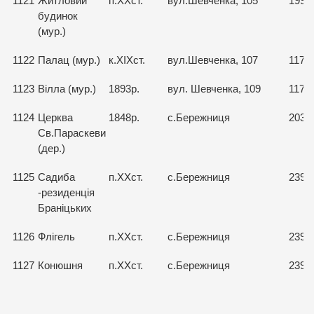
1121
Житловий
п.ХХст.
вул.Шевченка, 105
1990
будинок
(мур.)
1122
Палац (мур.)
к.ХІХст.
вул.Шевченка, 107
1172
1123
Вілла (мур.)
1893р.
вул. Шевченка, 109
1171
1124
Церква
1848р.
с.Бережниця
2039
Св.Параскеви
(дер.)
1125
Садиба
п.ХХст.
с.Бережниця
2392
-резиденція
Браніцьких
1126
Флігель
п.ХХст.
с.Бережниця
2392
1127
Конюшня
п.ХХст.
с.Бережниця
2392