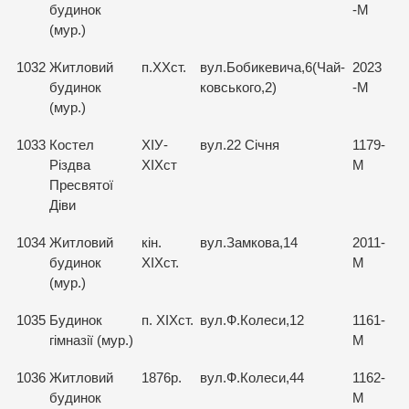
будинок
-М
(мур.)
1032
Житловий
п.ХХст.
вул.Бобикевича,6(Чай-
2023
будинок
ковського,2)
-М
(мур.)
1033
Костел
ХІУ-
вул.22 Січня
1179-
Різдва
ХІХст
М
Пресвятої
Діви
1034
Житловий
кін.
вул.Замкова,14
2011-
будинок
ХІХст.
М
(мур.)
1035
Будинок
п. ХІХст.
вул.Ф.Колеси,12
1161-
гімназії (мур.)
М
1036
Житловий
1876р.
вул.Ф.Колеси,44
1162-
будинок
М