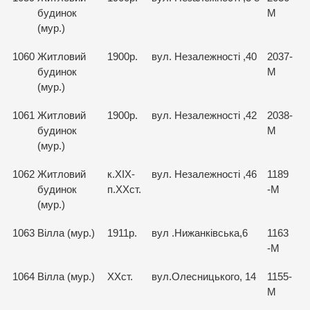
будинок
М
(мур.)
1060
Житловий
1900р.
вул. Незалежності ,40
2037-
будинок
М
(мур.)
1061
Житловий
1900р.
вул. Незалежності ,42
2038-
будинок
М
(мур.)
1062
Житловий
к.ХІХ-
вул. Незалежності ,46
1189
будинок
п.ХХст.
-М
(мур.)
1063
Вілла (мур.)
1911р.
вул .Нижанківська,6
1163
-М
1064
Вілла (мур.)
ХХст.
вул.Олесницького, 14
1155-
М