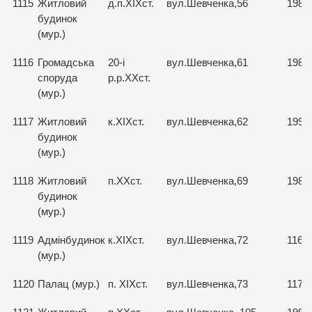
1115
Житловий
д.п.ХІХст.
вул.Шевченка,56
1989
будинок
(мур.)
1116
Громадська
20-і
вул.Шевченка,61
1983
споруда
р.р.ХХст.
(мур.)
1117
Житловий
к.ХІХст.
вул.Шевченка,62
1991
будинок
(мур.)
1118
Житловий
п.ХХст.
вул.Шевченка,69
1984
будинок
(мур.)
1119
Адмінбудинок
к.ХІХст.
вул.Шевченка,72
1169
(мур.)
1120
Палац (мур.)
п. ХІХст.
вул.Шевченка,73
1170