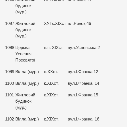
будинок
(мур.)
1097
Житловий
ХУГк.ХІХст.
пл.Ринок,46
будинок
(мур.)
1098
Церква
п.п. ХІХст.
вул.Успенська,2
Успення
Пресвятої
1099
Вілла (мур.)
п.ХХст.
вул.І.Франка,12
1100
Вілла (мур.)
к.ХІХст.
вул.І.Франка, 14
1101
Житловий
к.ХІХст.
вул.І.Франка,15
будинок
(мур.)
1102
Вілла (мур.)
к.ХІХст.
вул.І.Франка, 16