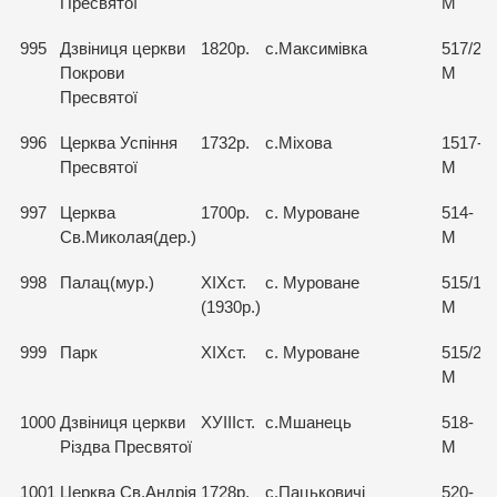
Пресвятої
М
995
Дзвіниця церкви
1820р.
с.Максимівка
517/2-
Покрови
М
Пресвятої
996
Церква Успіння
1732р.
с.Міхова
1517-
Пресвятої
М
997
Церква
1700р.
с. Муроване
514-
Св.Миколая(дер.)
М
998
Палац(мур.)
ХІХст.
с. Муроване
515/1-
(1930р.)
М
999
Парк
ХІХст.
с. Муроване
515/2-
М
1000
Дзвіниця церкви
ХУІІІст.
с.Мшанець
518-
Різдва Пресвятої
М
1001
Церква Св.Андрія
1728р.
с.Пацьковичі
520-