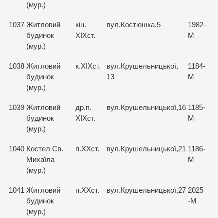
(мур.)
1037
Житловий
кін.
вул.Костюшка,5
1982-
будинок
ХІХст.
М
(мур.)
1038
Житловий
к.ХІХст.
вул.Крушельницької,
1184-
будинок
13
М
(мур.)
1039
Житловий
др.п.
вул.Крушельницької,16
1185-
будинок
ХІХст.
М
(мур.)
1040
Костел Св.
п.ХХст.
вул.Крушельницької,21
1186-
Михаїла
М
(мур.)
1041
Житловий
п.ХХст.
вул.Крушельницької,27
2025
будинок
-М
(мур.)