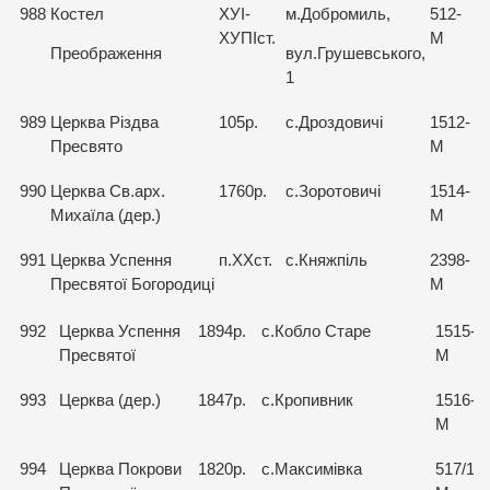
988
Костел
ХУІ-
м.Добромиль,
512-
ХУПІст.
М
Преображення
вул.Грушевського,
1
989
Церква Різдва
105р.
с.Дроздовичі
1512-
Пресвято
М
990
Церква Св.арх.
1760р.
с.Зоротовичі
1514-
Михаїла (дер.)
М
991
Церква Успення
п.ХХст.
с.Княжпіль
2398-
Пресвятої Богородиці
М
992
Церква Успення
1894р.
с.Кобло Старе
1515-
Пресвятої
М
993
Церква (дер.)
1847р.
с.Кропивник
1516-
М
994
Церква Покрови
1820р.
с.Максимівка
517/1-