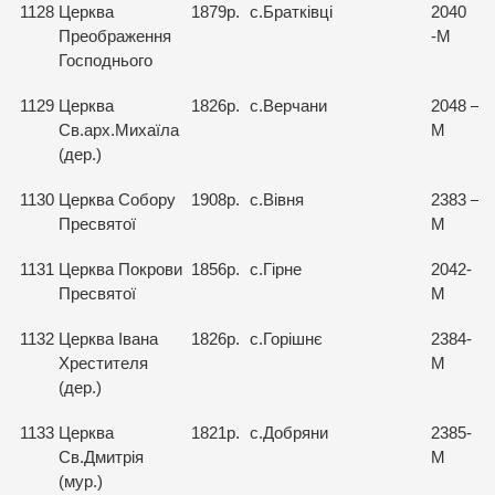
1128
Церква
1879р.
с.Братківці
2040
Преображення
-М
Господнього
1129
Церква
1826р.
с.Верчани
2048 –
Св.арх.Михаїла
М
(дер.)
1130
Церква Собору
1908р.
с.Вівня
2383 –
Пресвятої
М
1131
Церква Покрови
1856р.
с.Гірне
2042-
Пресвятої
М
1132
Церква Івана
1826р.
с.Горішнє
2384-
Хрестителя
М
(дер.)
1133
Церква
1821р.
с.Добряни
2385-
Св.Дмитрія
М
(мур.)