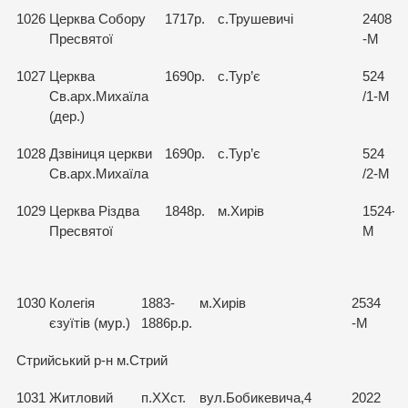
1026
Церква Собору
1717р.
с.Трушевичі
2408
Пресвятої
-М
1027
Церква
1690р.
с.Тур’є
524
Св.арх.Михаїла
/1-М
(дер.)
1028
Дзвіниця церкви
1690р.
с.Тур’є
524
Св.арх.Михаїла
/2-М
1029
Церква Різдва
1848р.
м.Хирів
1524-
Пресвятої
М
1030
Колегія
1883-
м.Хирів
2534
єзуїтів (мур.)
1886р.р.
-М
Стрийський р-н м.Стрий
1031
Житловий
п.ХХст.
вул.Бобикевича,4
2022