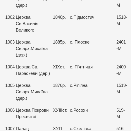
(дер.)
М
1002
Церква
1846р.
с.Підмостичі
1518-
Св.Василія
М
Великого
1003
Церква
1885р.
с. Плоске
2401
Св.арх.Михаїла
-М
(дер.)
1004
Церква Св.
ХІХст.
с. П’ятниця
2400
Параскеви (дер.)
-М
1005
Церква
1876р.
с.Ріп’яна
1519-
Св.арх.Михаїла
М
(дер.)
1006
Церква Покрови
ХУІІІст.
с.Росохи
519-
Пресвятої
М
1007
Палац
ХУП
с.Скелівка
516-