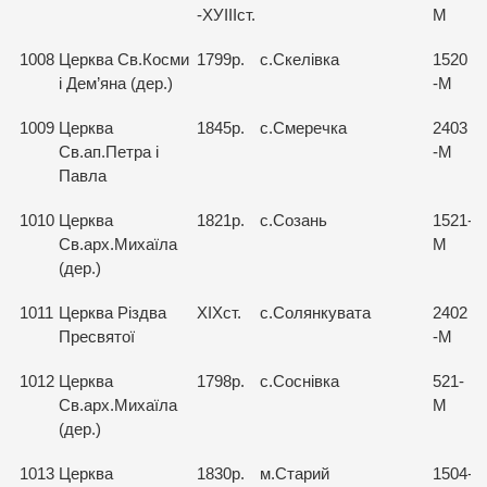
-ХУІІІст.
М
1008
Церква Св.Косми
1799р.
с.Скелівка
1520
і Дем’яна (дер.)
-М
1009
Церква
1845р.
с.Смеречка
2403
Св.ап.Петра і
-М
Павла
1010
Церква
1821р.
с.Созань
1521-
Св.арх.Михаїла
М
(дер.)
1011
Церква Різдва
ХІХст.
с.Солянкувата
2402
Пресвятої
-М
1012
Церква
1798р.
с.Соснівка
521-
Св.арх.Михаїла
М
(дер.)
1013
Церква
1830р.
м.Старий
1504-