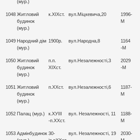
(мур.)
1048
Житловий
к.ХІХст.
вул.Міцкевича,20
1996-
будинок
М
(мур.)
1049
Народний дім
1900р.
вул.Народна,8
1164
(мур.)
-М
1050
Житловий
п.п.
вул.Незалежності,3
2029
будинок
ХІХст.
-М
(мур.)
1051
Житловий
п.ХХст.
вул.Незалежності,6
1187-
будинок
М
(мур.)
1052
Палац (мур.)
к.ХУІІІ
вул. Незалежності, 11
1188-
-п.ХХст.
М
1053
Адмінбудинок
30-
вул. Незалежності, 19
2030-