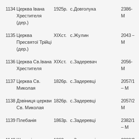
1134
Церква Івана
1925р.
с.Довголука
2386-
Хрестителя
М
(дер.)
1135
Церква
ХІХст.
с.Жулин
2043 –
Пресвятої Трійці
М
(дер.)
1136
Церква Св.Івана
ХІХст.
с.Задеревач
2056-
Хрестителя
М
1137
Церква Св.
1826р.
с.Задеревці
2057/1
Миколая
– М
1138
Дзвіниця церкви
1826р.
с.Задеревці
2057/2-
Св. Миколая
М
1139
Плебанія
1863р.
с.Задеревці
2382/1
– М