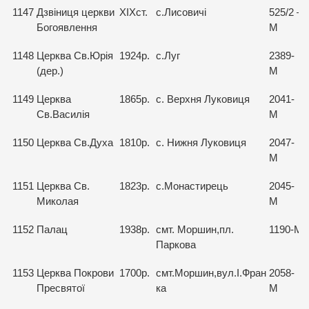
1147
Дзвіниця церкви
ХІХст.
с.Лисовичі
525/2 –
Богоявлення
М
1148
Церква Св.Юрія
1924р.
с.Луг
2389-
(дер.)
М
1149
Церква
1865р.
с. Верхня Луковиця
2041-
Св.Василія
М
1150
Церква Св.Духа
1810р.
с. Нижня Луковиця
2047-
М
1151
Церква Св.
1823р.
с.Монастирець
2045-
Миколая
М
1152
Палац
1938р.
смт. Моршин,пл.
1190-М
Паркова
1153
Церква Покрови
1700р.
смт.Моршин,вул.І.Фран
2058-
Пресвятої
ка
М