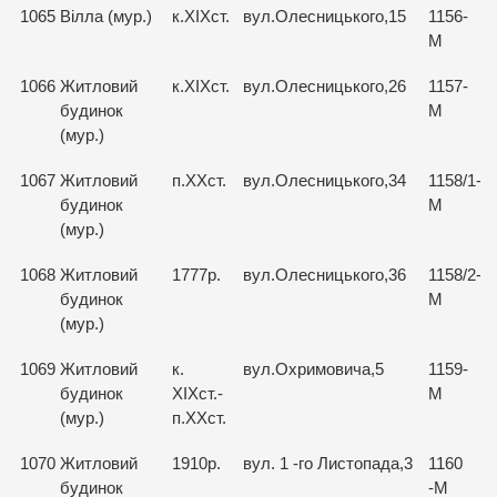
1065
Вілла (мур.)
к.ХІХст.
вул.Олесницького,15
1156-
М
1066
Житловий
к.ХІХст.
вул.Олесницького,26
1157-
будинок
М
(мур.)
1067
Житловий
п.ХХст.
вул.Олесницького,34
1158/1-
будинок
М
(мур.)
1068
Житловий
1777р.
вул.Олесницького,36
1158/2-
будинок
М
(мур.)
1069
Житловий
к.
вул.Охримовича,5
1159-
будинок
ХІХст.-
М
(мур.)
п.ХХст.
1070
Житловий
1910р.
вул. 1 -го Листопада,3
1160
будинок
-М