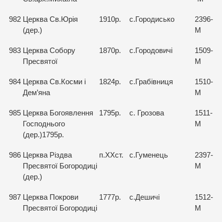
982
Церква Св.Юрія
1910р.
с.Городисько
2396-
(дер.)
М
983
Церква Собору
1870р.
с.Городовичі
1509-
Пресвятої
М
984
Церква Св.Косми і
1824р.
с.Грабівниця
1510-
Дем’яна
М
985
Церква Богоявлення
1795р.
с. Грозова
1511-
Господнього
М
(дер.)1795р.
986
Церква Різдва
п.ХХст.
с.Гуменець
2397-
Пресвятої Богородиці
М
(дер.)
987
Церква Покрови
1777р.
с.Дешичі
1512-
Пресвятої Богородиці
М