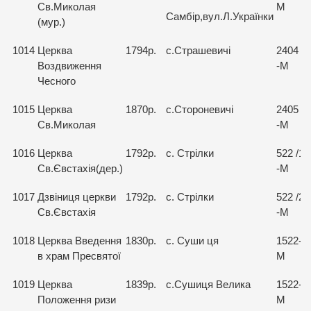
Св.Миколая
М
Самбір,вул.Л.Українки
(мур.)
1014
Церква
1794р.
с.Страшевичі
2404
Воздвиження
-М
Чесного
1015
Церква
1870р.
с.Стороневичі
2405
Св.Миколая
-М
1016
Церква
1792р.
с. Стрілки
522 /1
Св.Євстахія(дер.)
-М
1017
Дзвіниця церкви
1792р.
с. Стрілки
522 /2
Св.Євстахія
-М
1018
Церква Введення
1830р.
с. Суши ця
1522-
в храм Пресвятої
М
1019
Церква
1839р.
с.Сушиця Велика
1522-
Положення ризи
М