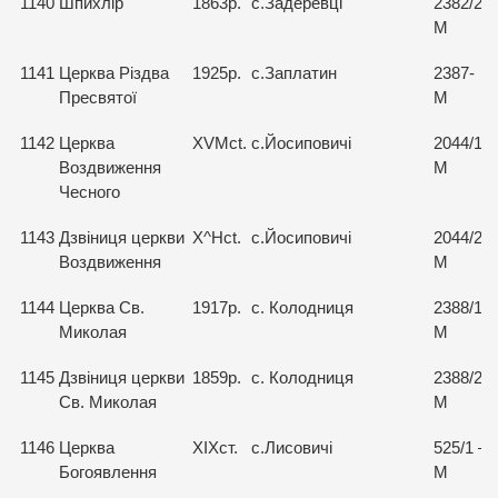
1140
Шпихлір
1863р.
с.Задеревці
2382/2-
М
1141
Церква Різдва
1925р.
с.Заплатин
2387-
Пресвятої
М
1142
Церква
XVMct.
с.Йосиповичі
2044/1-
Воздвиження
М
Чесного
1143
Дзвіниця церкви
X^Hct.
с.Йосиповичі
2044/2-
Воздвиження
М
1144
Церква Св.
1917р.
с. Колодниця
2388/1-
Миколая
М
1145
Дзвіниця церкви
1859р.
с. Колодниця
2388/2-
Св. Миколая
М
1146
Церква
ХІХст.
с.Лисовичі
525/1 –
Богоявлення
М