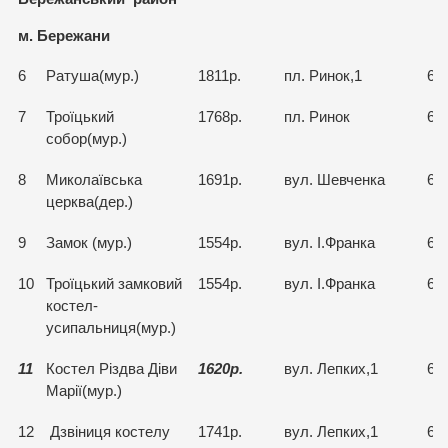
м.
Бережани
6
Ратуша(мур.)
1811р.
пл. Ринок,1
63
7
Троїцький
1768р.
пл. Ринок
63
собор(мур.)
8
Миколаївська
1691р.
вул. Шевченка
64
церква(дер.)
9
Замок (мур.)
1554р.
вул. І.Франка
64
10
Троїцький замковий
1554р.
вул. І.Франка
64
костел-
усипальниця(мур.)
11
Костел Різдва Діви
16
2
0р.
вул. Лепких,1
64
Марії(мур.)
12
Дзвіниця костелу
1741р.
вул. Лепких,1
64