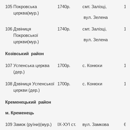
105
Покровська
1740р.
смт. Залізці,
15
церква(мур.)
вул. Зелена
106
Дзвіниця
1740р.
смт. Залізці,
15
Покровської
вул. Зелена
церкви(мур.)
Козівський район
107
Успенська церква
1700р.
с. Конюхи
15
(дер.)
108
Дзвіниця Успенської
1700р.
с. Конюхи
15
церкви (дер.)
Кременецький район
м. Кременець
109
Замок (руїни)(мур.)
ІХ-ХУІ ст.
вул. Замкова
66