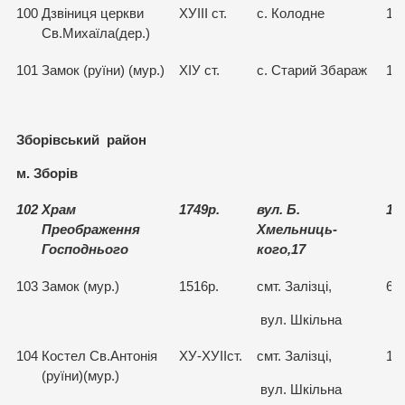
100
Дзвіниця церкви
ХУІІІ ст.
с. Колодне
15
Св.Михаїла(дер.)
101
Замок (руїни) (мур.)
ХІУ ст.
с. Старий Збараж
15
Зборівський район
м. Зборів
102
Храм
1749р.
вул. Б.
15
Преображення
Хмельниць-
Господнього
кого,17
103
Замок (мур.)
1516р.
смт. Залізці,
66
вул. Шкільна
104
Костел Св.Антонія
ХУ-ХУІІст.
смт. Залізці,
15
(руїни)(мур.)
вул. Шкільна