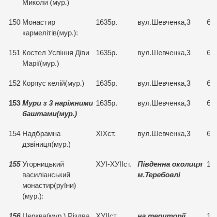
Миколи (мур.)
150
Монастир
1635р.
вул.Шевченка,3
67
кармелітів(мур.):
151
Костел Успіння Діви
1635р.
вул.Шевченка,3
67
Марії(мур.)
152
Корпус келій(мур.)
1635р.
вул.Шевченка,3
67
153
Мури з 3 наріжними
1635р.
вул.Шевченка,3
67
баштами(мур.)
154
Надбрамна
ХІХст.
вул.Шевченка,3
67
дзвіниця(мур.)
155
Угорницький
ХУІ-ХУІІст.
Південна околиця
15
василіанський
м.Теребовлі
монастир(руїни)
(мур.):
156
Церква(мур.) Різдва
ХУІІст.
на території
15