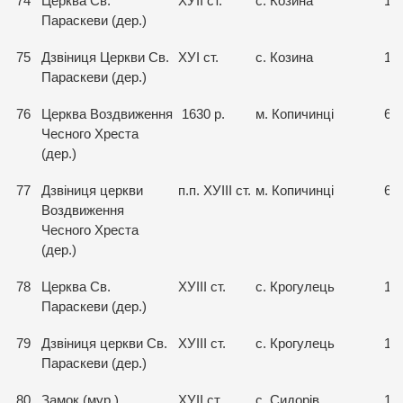
74
Церква Св.
ХУІІ ст.
с. Козина
15
Параскеви (дер.)
75
Дзвіниця Церкви Св.
ХУІ ст.
с. Козина
15
Параскеви (дер.)
76
Церква Воздвиження
1630 р.
м. Копичинці
69
Чесного Хреста
(дер.)
77
Дзвіниця церкви
п.п. ХУІІІ ст.
м. Копичинці
69
Воздвиження
Чесного Хреста
(дер.)
78
Церква Св.
ХУІІІ ст.
с. Крогулець
15
Параскеви (дер.)
79
Дзвіниця церкви Св.
ХУІІІ ст.
с. Крогулець
15
Параскеви (дер.)
80
Замок (мур.)
ХУІІ ст.
с. Сидорів
15