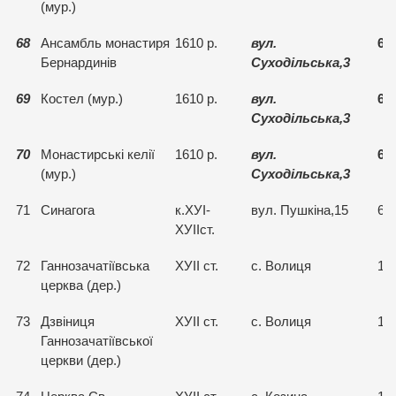
(мур.)
68
Ансамбль монастиря
1610 р.
вул.
68
Бернардинів
Суходільська,3
69
Костел (мур.)
1610 р.
вул.
68
Суходільська,3
70
Монастирські келії
1610 р.
вул.
68
(мур.)
Суходільська,3
71
Синагога
к.ХУІ-
вул. Пушкіна,15
68
ХУІІст.
72
Ганнозачатіївська
ХУІІ ст.
с. Волиця
15
церква (дер.)
73
Дзвіниця
ХУІІ ст.
с. Волиця
15
Ганнозачатіївської
церкви (дер.)