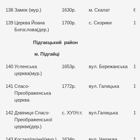
138
Замок (мур.)
1630р.
м. Скалат
67
139
Церква Йоана
1700р.
с. Скорики
15
Богослова(дер.)
Підгаєцький район
м. Підгайці
140
Успенська
1653р.
вул. Бережанська
15
церква(мур.)
141
Спасо-
1772р.
вул. Галицька
15
Преображенська
церква
142
Дзвіниця Спасо-
с. ХУІУст.
вул.Галицька
15
Преображенської
церкви(дер.)
143
Костел(руїни)(мур.)
1634р.
вул. Чапаєва
15