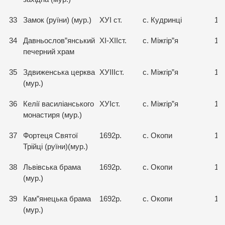
33
Замок (руїни) (мур.)
ХУІ ст.
с. Кудринці
15
34
Давньослов”янський
ХІ-ХІІст.
с. Міжгір”я
15
печерний храм
35
Здвиженська церква
ХУІІІст.
с. Міжгір”я
15
(мур.)
36
Келії василіанського
ХУІст.
с. Міжгір”я
15
монастиря (мур.)
37
Фортеця Святої
1692р.
с. Окопи
15
Трійці (руїни)(мур.)
38
Львівська брама
1692р.
с. Окопи
15
(мур.)
39
Кам”янецька брама
1692р.
с. Окопи
15
(мур.)