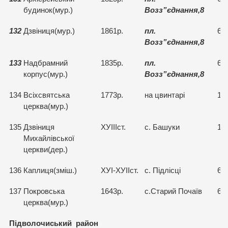
будинок(мур.)
Возз”єднання,8
132
Дзвіниця(мур.)
1861р.
пл.
67
Возз”єднання,8
133
Надбрамний
1835р.
пл.
67
корпус(мур.)
Возз”єднання,8
134
Всіхсвятська
1773р.
на цвинтарі
15
церква(мур.)
135
Дзвіниця
ХУІІІст.
с. Башуки
15
Михайлівської
церкви(дер.)
136
Каплиця(зміш.)
ХУІ-ХУІІст.
с. Підлісці
67
137
Покровська
1643р.
с.Старий Почаїв
67
церква(мур.)
Підволочиський район