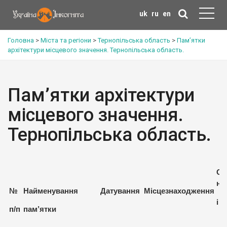
uk
ru
en
Головна
>
Міста та регіони
>
Тернопільська область
>
Пам’ятки
архітектури місцевого значення. Тернопільська область.
Пам’ятки архітектури
місцевого значення.
Тернопільська область.
Ох
но
№
Найменування
Датування
Місцезнаходження
і 
п/п
пам’ятки
ко