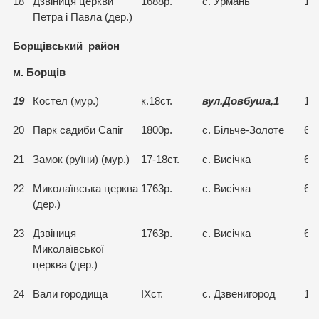
18
Дзвіниця церкви
1688р.
с. Урмань
15
Петра і Павла (дер.)
Борщівський район
м. Борщів
19
Костел (мур.)
к.18ст.
вул.Довбуша,1
15
20
Парк садиби Сапіг
1800р.
с. Більче-Золоте
64
21
Замок (руїни) (мур.)
17-18ст.
с. Висічка
64
22
Миколаївська церква
1763р.
с. Висічка
64
(дер.)
23
Дзвіниця
1763р.
с. Висічка
64
Миколаївської
церква (дер.)
24
Вали городища
ІХст.
с. Дзвенигород
15