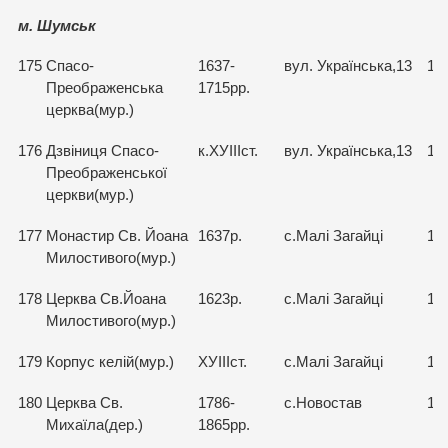
м. Шумськ
175
Спасо-
1637-
вул. Українська,13
16
Преображенська
1715рр.
церква(мур.)
176
Дзвіниця Спасо-
к.ХУІІІст.
вул. Українська,13
16
Преображенської
церкви(мур.)
177
Монастир Св. Йоана
1637р.
с.Малі Загайці
18
Милостивого(мур.)
178
Церква Св.Йоана
1623р.
с.Малі Загайці
18
Милостивого(мур.)
179
Корпус келій(мур.)
ХУІІІст.
с.Малі Загайці
18
180
Церква Св.
1786-
с.Новостав
16
Михаїла(дер.)
1865рр.