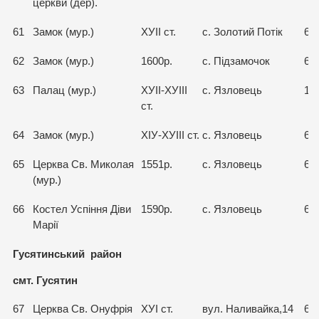
церкви (дер).
61
Замок (мур.)
ХУІІ ст.
с. Золотий Потік
65
62
Замок (мур.)
1600р.
с. Підзамочок
65
63
Палац (мур.)
ХУІІ-ХУІІІ
с. Язловець
15
ст.
64
Замок (мур.)
ХІУ-ХУІІІ ст.
с. Язловець
65
65
Церква Св. Миколая
1551р.
с. Язловець
65
(мур.)
66
Костел Успіння Діви
1590р.
с. Язловець
66
Марії
Гусятинський район
смт. Гусятин
67
Церква Св. Онуфрія
ХУІ ст.
вул. Наливайка,14
68