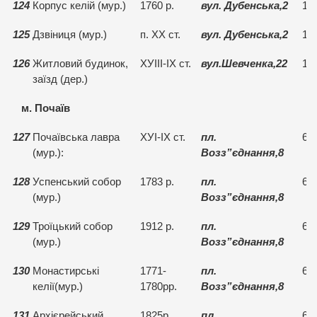
124
Корпус келій (мур.)
1760 р.
вул. Дубенська,2
15
125
Дзвіниця (мур.)
п. ХХ ст.
вул. Дубенська,2
15
126
Житловий будинок,
ХУІІІ-ІХ ст.
вул.Шевченка,22
15
заїзд (дер.)
м. Почаїв
127
Почаївська лавра
ХУІ-ІХ ст.
пл.
67
(мур.):
Возз”єднання,8
128
Успенський собор
1783 р.
пл.
67
(мур.)
Возз”єднання,8
129
Троїцький собор
1912 р.
пл.
67
(мур.)
Возз”єднання,8
130
Монастирські
1771-
пл.
67
келії(мур.)
1780рр.
Возз”єднання,8
131
Архієрейський
1825р.
пл.
67