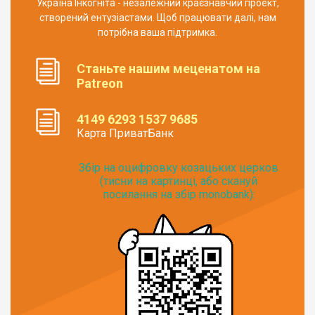
Україна Інкогніта - незалежний краєзнавчий проект,
створений ентузіастами. Щоб працювати далі, нам
потрібна ваша підтримка.
Станьте нашим меценатом на
Patreon
4149 6293 1537 9685
Карта ПриватБанк
Збір на оцифровку козацьких церков
(тисни на картинці, або скануй
посилання на збір monobank):