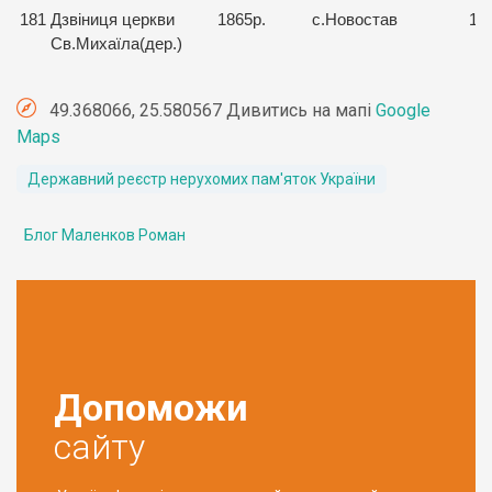
181
Дзвіниця церкви
1865р.
с.Новостав
16
Св.Михаїла(дер.)
49.368066, 25.580567 Дивитись на мапі
Google
Maps
Державний реєстр нерухомих пам'яток України
Блог Маленков Роман
Допоможи
сайту