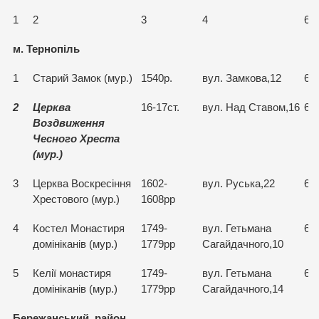
1
2
3
4
6
м.
Тернопіль
1
Старий Замок (мур.)
1540р.
вул. Замкова,12
63
2
Церква
16-17ст.
вул. Над Ставом,16
63
Воздвиження
Чесного Хреста
(мур.)
3
Церква Воскресіння
1602-
вул. Руська,22
63
Хрестового (мур.)
1608рр
4
Костел Монастиря
1749-
вул. Гетьмана
63
домініканів (мур.)
1779рр
Сагайдачного,10
5
Келії монастиря
1749-
вул. Гетьмана
63
домініканів (мур.)
1779рр
Сагайдачного,14
Бережанський район