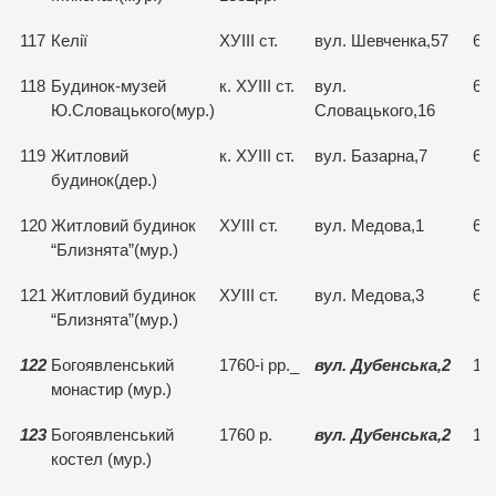
117
Келії
ХУІІІ ст.
вул. Шевченка,57
66
118
Будинок-музей
к. ХУІІІ ст.
вул.
66
Ю.Словацького(мур.)
Словацького,16
119
Житловий
к. ХУІІІ ст.
вул. Базарна,7
67
будинок(дер.)
120
Житловий будинок
ХУІІІ ст.
вул. Медова,1
67
“Близнята”(мур.)
121
Житловий будинок
ХУІІІ ст.
вул. Медова,3
67
“Близнята”(мур.)
122
Богоявленський
1760-і рр._
вул. Дубенська,2
15
монастир (мур.)
123
Богоявленський
1760 р.
вул. Дубенська,2
15
костел (мур.)