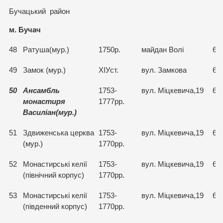
Бучацький район
м. Бучач
48
Ратуша(мур.)
1750р.
майдан Волі
65
49
Замок (мур.)
ХІУст.
вул. Замкова
65
50
Ансамбль
1753-
вул. Міцкевича,19
65
монастиря
1777рр.
Василіан(мур.)
51
Здвиженська церква
1753-
вул. Міцкевича,19
65
(мур.)
1770рр.
52
Монастирські келії
1753-
вул. Міцкевича,19
65
(північний корпус)
1770рр.
53
Монастирські келії
1753-
вул. Міцкевича,19
65
(південний корпус)
1770рр.