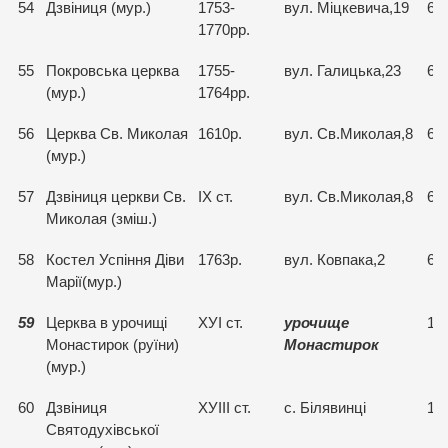
54
Дзвіниця (мур.)
1753-
вул. Міцкевича,19
65
1770рр.
55
Покровська церква
1755-
вул. Галицька,23
65
(мур.)
1764рр.
56
Церква Св. Миколая
1610р.
вул. Св.Миколая,8
65
(мур.)
57
Дзвіниця церкви Св.
ІХ ст.
вул. Св.Миколая,8
65
Миколая (зміш.)
58
Костел Успіння Діви
1763р.
вул. Ковпака,2
65
Марії(мур.)
59
Церква в урочищі
ХУІ ст.
урочище
15
Монастирок (руїни)
Монастирок
(мур.)
60
Дзвіниця
ХУІІІ ст.
с. Білявинці
15
Святодухівської