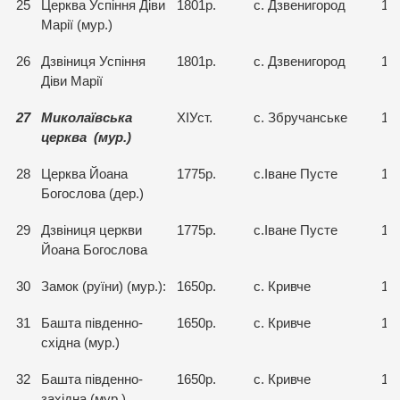
25
Церква Успіння Діви
1801р.
с. Дзвенигород
15
Марії (мур.)
26
Дзвіниця Успіння
1801р.
с. Дзвенигород
15
Діви Марії
27
Миколаївська
ХІУст.
с. Збручанське
15
ц
ерква (мур.)
28
Церква Йоана
1775р.
с.Іване Пусте
15
Богослова (дер.)
29
Дзвіниця церкви
1775р.
с.Іване Пусте
15
Йоана Богослова
30
Замок (руїни) (мур.):
1650р.
с. Кривче
15
31
Башта південно-
1650р.
с. Кривче
15
східна (мур.)
32
Башта південно-
1650р.
с. Кривче
15
західна (мур.)