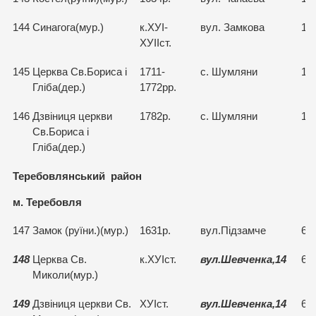
144
Синагога(мур.)
к.ХУІ-
вул. Замкова
15
ХУІІст.
145
Церква Св.Бориса і
1711-
с. Шумляни
15
Гліба(дер.)
1772рр.
146
Дзвіниця церкви
1782р.
с. Шумляни
15
Св.Бориса і
Гліба(дер.)
Теребовлянський район
м. Теребовля
147
Замок (руїни.)(мур.)
1631р.
вул.Підзамче
67
148
Церква Св.
к.ХУІст.
вул.Шевченка,14
67
Миколи(мур.)
149
Дзвіниця церкви Св.
ХУІст.
вул.Шевченка,14
67