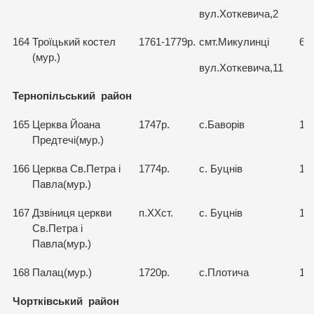
вул.Хоткевича,2
164
Троїцький костел
1761-1779р.
смт.Микулинці
68
(мур.)
вул.Хоткевича,11
Тернопільський район
165
Церква Йоана
1747р.
с.Баворів
15
Предтечі(мур.)
166
Церква Св.Петра і
1774р.
с. Буцнів
15
Павла(мур.)
167
Дзвіниця церкви
п.ХХст.
с. Буцнів
15
Св.Петра і
Павла(мур.)
168
Палац(мур.)
1720р.
с.Плотича
15
Чортківський район