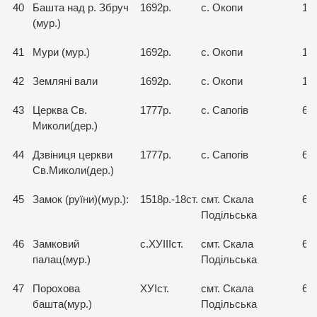
40
Башта над р. Збруч
1692р.
с. Окопи
15
(мур.)
41
Мури (мур.)
1692р.
с. Окопи
15
42
Земляні вали
1692р.
с. Окопи
15
43
Церква Св.
1777р.
с. Сапогів
64
Миколи(дер.)
44
Дзвіниця церкви
1777р.
с. Сапогів
64
Св.Миколи(дер.)
45
Замок (руїни)(мур.):
1518р.-18ст.
смт. Скала
64
Подільська
46
Замковий
с.ХУІІІст.
смт. Скала
64
палац(мур.)
Подільська
47
Порохова
ХУІст.
смт. Скала
64
башта(мур.)
Подільська