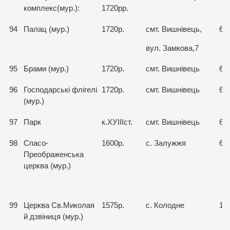
комплекс(мур.):
1720рр.
94
Палац (мур.)
1720р.
смт. Вишнівець,
66
вул. Замкова,7
95
Брами (мур.)
1720р.
смт. Вишнівець
66
96
Господарські флігелі
1720р.
смт. Вишнівець
66
(мур.)
97
Парк
к.ХУІІІст.
смт. Вишнівець
66
98
Спасо-
1600р.
с. Залужжя
66
Преображенська
церква (мур.)
99
Церква Св.Миколая
1575р.
с. Колодне
15
й дзвіниця (мур.)