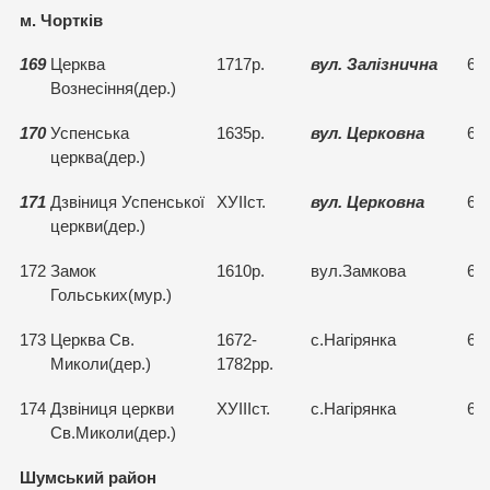
м. Чортків
169
Церква
1717р.
вул. Залізнична
68
Вознесіння(дер.)
170
Успенська
1635р.
вул. Церковна
68
церква(дер.)
171
Дзвіниця Успенської
ХУІІст.
вул. Церковна
68
церкви(дер.)
172
Замок
1610р.
вул.Замкова
68
Гольських(мур.)
173
Церква Св.
1672-
с.Нагірянка
69
Миколи(дер.)
1782рр.
174
Дзвіниця церкви
ХУІІІст.
с.Нагірянка
68
Св.Миколи(дер.)
Шумський район