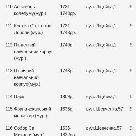
110
Ансамбль
1731-
вул. Ліцейна,1
66
колегіуму(мур.)
1743рр.
111
Костел Св. Ігнатія
1731-
вул. Ліцейна,1
66
Лойоли (мур.)
1743рр.
112
Південний
1743р.
вул. Ліцейна,1
66
навчальний корпус
(мур.)
113
Північний
1743р.
вул. Ліцейна,1
66
навчальний
корпус(мур.)
114
Парк
1809р.
вул. Ліцейна,1
66
115
Францисканський
1636р.
вул. Шевченка,57
66
монастир (мур.)
116
Собор Св.
1636-
вул.Шевченка,57
66
Миколая(мур.)
1832рр.