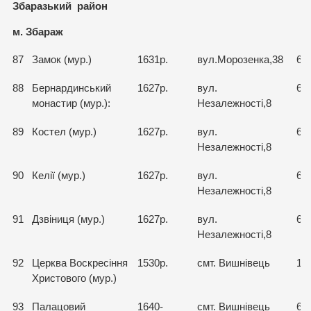
Збаразький район
м. Збараж
87
Замок (мур.)
1631р.
вул.Морозенка,38
66
88
Бернардинський
1627р.
вул.
66
монастир (мур.):
Незалежності,8
89
Костел (мур.)
1627р.
вул.
66
Незалежності,8
90
Келії (мур.)
1627р.
вул.
66
Незалежності,8
91
Дзвіниця (мур.)
1627р.
вул.
66
Незалежності,8
92
Церква Воскресіння
1530р.
смт. Вишнівець
18
Христового (мур.)
93
Палацовий
1640-
смт. Вишнівець
66