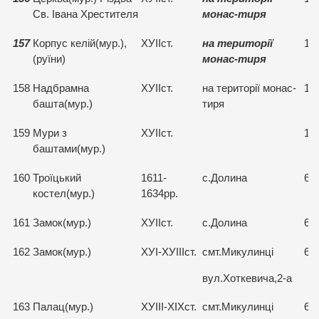
Св. Івана Хрестителя
монас-тиря
157
Корпус келій(мур.),
ХУІІст.
на території
15
(руїни)
монас-тиря
158
Надбрамна
ХУІІст.
на території монас-
15
башта(мур.)
тиря
159
Мури з
ХУІІст.
15
баштами(мур.)
160
Троїцький
1611-
с.Долина
68
костел(мур.)
1634рр.
161
Замок(мур.)
ХУІІст.
с.Долина
68
162
Замок(мур.)
ХУІ-ХУІІІст.
смт.Микулинці
67
вул.Хоткевича,2-а
163
Палац(мур.)
ХУІІІ-ХІХст.
смт.Микулинці
68