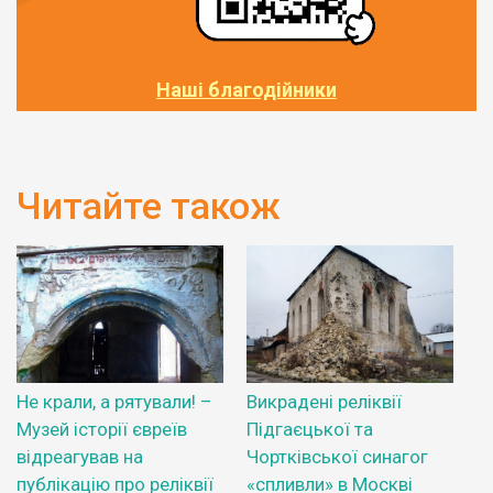
Наші благодійники
Читайте також
Не крали, а рятували! –
Викрадені реліквії
Музей історії євреїв
Підгаєцької та
відреагував на
Чортківської синагог
публікацію про реліквії
«спливли» в Москві