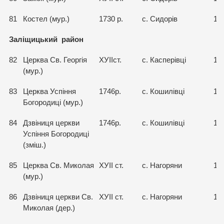
81
Костел (мур.)
1730 р.
с. Сидорів
15
Заліщицький район
82
Церква Св. Георгія
ХУІІст.
с. Касперівці
15
(мур.)
83
Церква Успіння
1746р.
с. Кошилівці
15
Богородиці (мур.)
84
Дзвіниця церкви
1746р.
с. Кошилівці
15
Успіння Богородиці
(зміш.)
85
Церква Св. Миколая
ХУІІ ст.
с. Нагоряни
15
(мур.)
86
Дзвіниця церкви Св.
ХУІІ ст.
с. Нагоряни
15
Миколая (дер.)