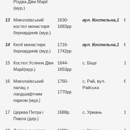
Різдва Діви Марії
(мур.)
13
Миколаївський
1630-
вул.
Костельна,1
64
костел монастиря
1683рр
бернардинів (мур.)
14
Келії монастиря
1716-
вул.
Костельна,1
64
бернардинів (мур.)
1742рр
15
Костел Успіння Діви
1644-
с. Біще
15
Марії(мур.)
1653рр
16
Миколаївський
1760-
с. Рай, вул.
64
палац з
Райська
1770рр
ландшафтним
парком (мур.)
17
Церква Петра і
1688р.
с. Урмань
15
Павла (дер.)