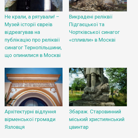
Не крали, а рятували! –
Викрадені реліквії
Музей історії євреїв
Підгаєцької та
відреагував на
Чортківської синагог
публікацію про реліквії
«спливли» в Москві
синагог Тернопільшини,
що опинилися в Москві
Архітектурні відлуння
Збараж. Старовинний
вірменської громади
міський християнський
Язловця
цвинтар