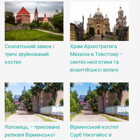
Скалатський замок і
Храм Архистратига
тричі зруйнований
Михаїла в Товстому –
костел
синтез неоготики та
візантійської величі
Язловець, – прихована
Вірменський костел
реліквія Вірменської
Сурб Нікогайос в