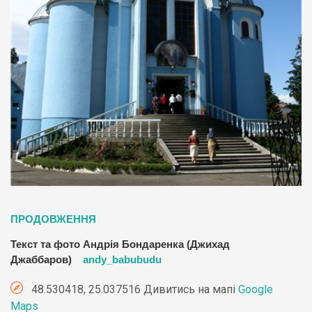
ПРОДОВЖЕННЯ
Текст та фото Андрія Бондаренка (Джихад
Джаббаров)
andy_babubudu
48.530418, 25.037516 Дивитись на мапі
Google
Maps