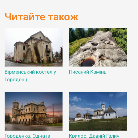
Читайте також
Вірменський костел у
Писаний Камінь
Городенці
Городенка. Одна із
Крилос. Давній Галич