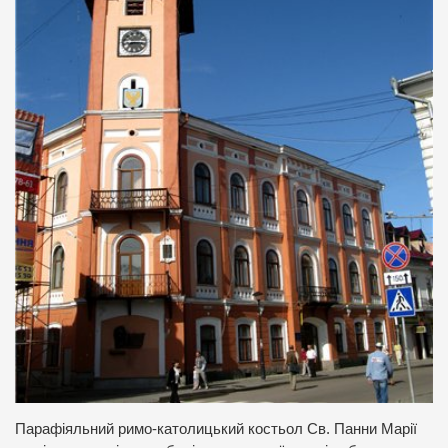
Парафіяльний римо-католицький костьол Св. Панни Марії