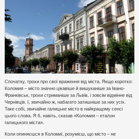
Спочатку, трохи про свої враження від міста. Якщо коротко:
Коломия – місто значно цікавіше й вишуканіше за Івано-
Франківськ, трохи стриманіше за Львів, і зовсім відмінне від
Чернівців. І, звичайно ж, набагато затишніше за них усіх.
Таке собі, звичайне галицьке місто в найкращому сенсі
цього слова. Я б, навіть, сказав «Коломия – еталон
галицького міста».
Коли опиняєшся в Коломиї, розумієш, що місто – не