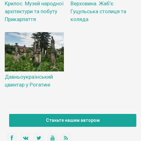
Крилос. Музей народної
Верховина. Жаб’є.
архітектури та побуту
Гуцульська столиця та
Прикарпаття
коляда
Давньоукраїнський
цвинтар у Рогатині
Станьте нашим автором