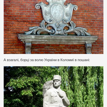
А взагалі, борці за волю України в Коломиї в пошані: