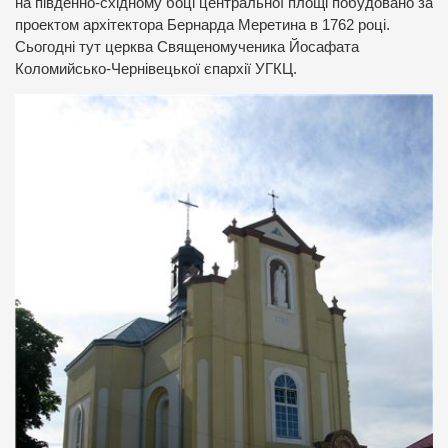
на південно-східному боці центральної площі побудовано за
проектом архітектора Бернарда Меретина в 1762 році.
Сьогодні тут церква Священомученика Йосафата
Коломийсько-Чернівецької єпархії УГКЦ.