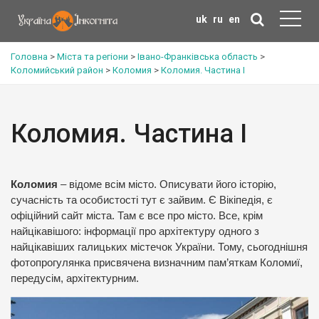
uk
ru
en
Головна
>
Міста та регіони
>
Івано-Франківська область
>
Коломийський район
>
Коломия
>
Коломия. Частина І
Коломия. Частина І
Коломия
– відоме всім місто. Описувати його історію,
сучасність та особистості тут є зайвим. Є Вікіпедія, є
офіційний сайт міста. Там є все про місто. Все, крім
найцікавішого: інформації про архітектуру одного з
найцікавіших галицьких містечок України. Тому, сьогоднішня
фотопрогулянка присвячена визначним пам’яткам Коломиї,
передусім, архітектурним.