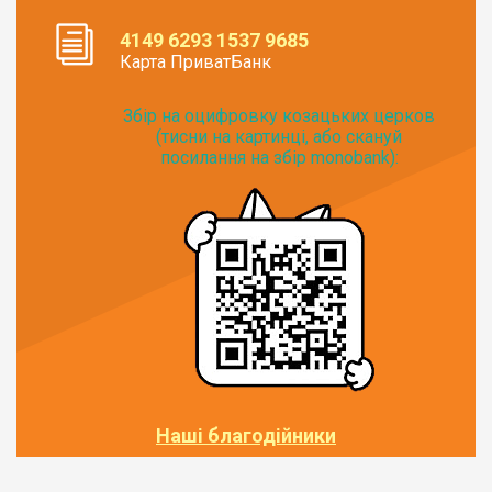
4149 6293 1537 9685
Карта ПриватБанк
Збір на оцифровку козацьких церков
(тисни на картинці, або скануй
посилання на збір monobank):
Наші благодійники