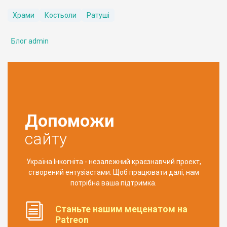
Храми
Костьоли
Ратуші
Блог admin
Допоможи
сайту
Україна Інкогніта - незалежний краєзнавчий проект,
створений ентузіастами. Щоб працювати далі, нам
потрібна ваша підтримка.
Станьте нашим меценатом на
Patreon