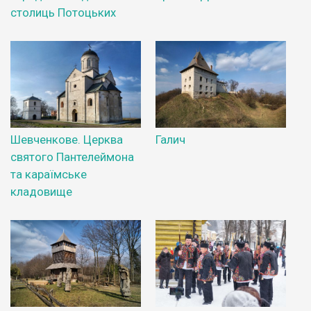
столиць Потоцьких
Шевченкове. Церква
Галич
святого Пантелеймона
та караїмське
кладовище