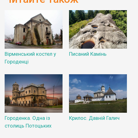
Вірменський костел у
Писаний Камінь
Городенці
Городенка. Одна із
Крилос. Давній Галич
столиць Потоцьких