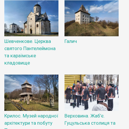
Шевченкове. Церква
Галич
святого Пантелеймона
та караїмське
кладовище
Крилос. Музей народної
Верховина. Жаб’є.
архітектури та побуту
Гуцульська столиця та