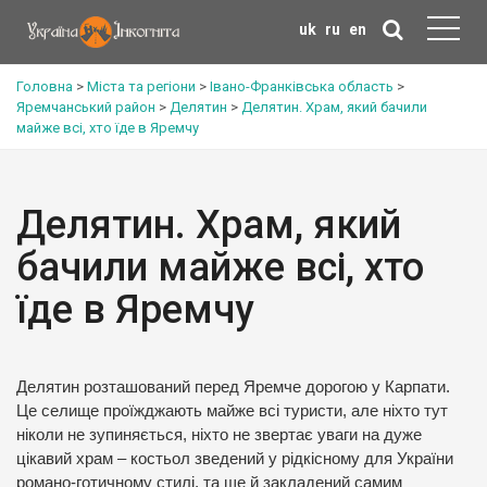
uk
ru
en
Головна
>
Міста та регіони
>
Івано-Франківська область
>
Яремчанський район
>
Делятин
>
Делятин. Храм, який бачили
майже всі, хто їде в Яремчу
Делятин. Храм, який
бачили майже всі, хто
їде в Яремчу
Делятин розташований перед Яремче дорогою у Карпати.
Це селище проїжджають майже всі туристи, але ніхто тут
ніколи не зупиняється, ніхто не звертає уваги на дуже
цікавий храм – костьол зведений у рідкісному для України
романо-готичному стилі, та ще й закладений самим