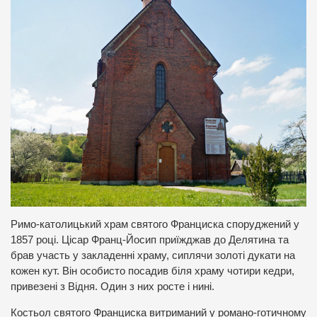
Римо-католицький храм святого Франциска споруджений у
1857 році. Цісар Франц-Йосип приїжджав до Делятина та
брав участь у закладенні храму, сиплячи золоті дукати на
кожен кут. Він особисто посадив біля храму чотири кедри,
привезені з Відня. Один з них росте і нині.
Костьол святого Франциска витриманий у романо-готичному