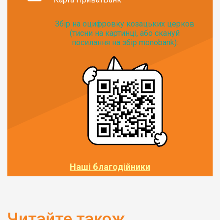
Збір на оцифровку козацьких церков
(тисни на картинці, або скануй
посилання на збір monobank):
Наші благодійники
Читайте також