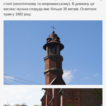
стилі (неоготичному та неороманському). В довжину ця
висока і вузька споруда має більше 30 метрів. Освятили
храм у 1882 році.