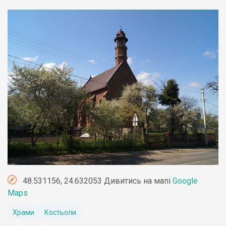
48.531156, 24.632053 Дивитись на мапі
Google
Maps
Храми
Костьоли