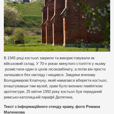
В 1945 році костьол закрили та використовували як
військовий склад. У 70-х роках минулого століття у ньому
розмістили один із цехів лісокомбінату, а потім він просто
залишався без нагляду і нищився. Завдяки вченому
Володимирові Клапчуку, який намагався вберегти костьол,
влаштувавши там музей, храм було визнано памёяткою
архітектури. 25 квітня 1992 року костьол був переданий
римсько-католицькій парафії Делятина.
Текст з інформаційного стенду храму, фото Романа
Маленкова