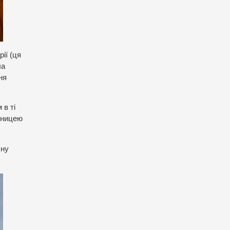
ії (ця
ла
ня
 в ті
іницею
ьну