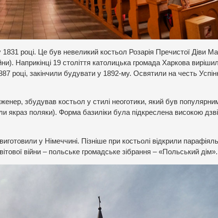
у 1831 році. Це був невеликий костьол Розарія Пречистої Діви Мар
ійни). Наприкінці 19 століття католицька громада Харкова виріши
887 році, закінчили будувати у 1892-му. Освятили на честь Успін
женер, збудував костьол у стилі неоготики, який був популярним
ли якраз поляки). Форма базиліки була підкреслена високою дзв
 виготовили у Німеччині. Пізніше при костьолі відкрили парафіял
вітової війни – польське громадське зібрання – «Польський дім».