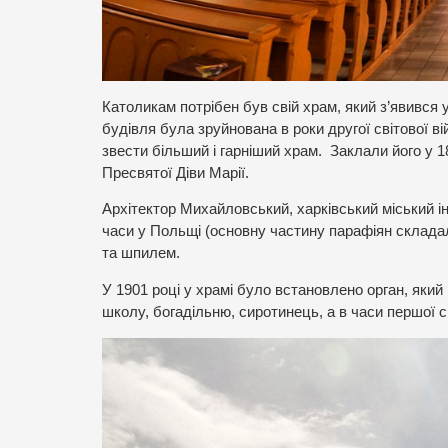
Католикам потрібен був свій храм, який з’явився 
будівля була зруйнована в роки другої світової в
звести більший і гарніший храм. Заклали його у 1
Пресвятої Діви Марії.
Архітектор Михайловський, харківський міський ін
часи у Польщі (основну частину парафіян склада
та шпилем.
У 1901 році у храмі було встановлено орган, який
школу, богадільню, сиротинець, а в часи першої с