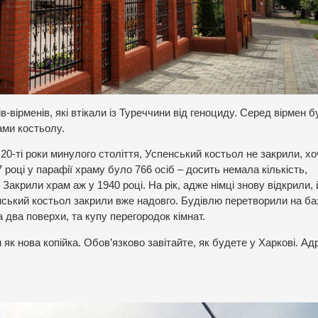
в-вірменів, які втікали із Туреччини від геноциду. Серед вірмен 
ами костьолу.
20-ті роки минулого століття, Успенський костьол не закрили, хо
році у парафії храму було 766 осіб – досить немала кількість,
 Закрили храм аж у 1940 році. На рік, адже німці знову відкрили, 
нський костьол закрили вже надовго. Будівлю перетворили на ба
 два поверхи, та купу перегородок кімнат.
 як нова копійка. Обов’язково завітайте, як будете у Харкові. Ад