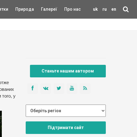
ятки
Природа
Галереї
Про нас
uk
ru
en
Станьте нашим автором
 отже
кованих
 того, у
Підтримати сайт