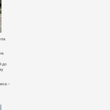
була
ча
й до
зу
реса –