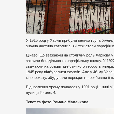
У 1915 році у Харків прибула велика група біженці
значна частина католиків, які теж стали парафіян
Цікаво, що зважаючи на столичну роль Харкова у 
закрили богадільню та парафіяльну школу. У 1927 
зважаючи на розквіт атеїстичного терору в імперії.
1945 року відбувалися служби. Але у 46-му Успе
кінопрокату, збудували перекриття, розбивши її на
Відновлення храму почалося у 1991 році – нині він
вулиця Гоголя, 4.
Текст та фото Романа Маленкова.