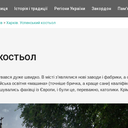
ниця
Історія і традиції
Регіони України
Закордон
Пам'
ів
>
Харків. Успенський костьол
костьол
вався дуже швидко. В місті з’являлися нові заводи і фабрики, а
ійська освітня «машина» (точніше бричка, а краще сани) кваліфі
увались фахівці із Європи, і були це, переважно, католики. Крім