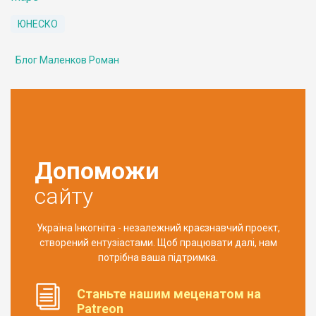
ЮНЕСКО
Блог Маленков Роман
Допоможи
сайту
Україна Інкогніта - незалежний краєзнавчий проект,
створений ентузіастами. Щоб працювати далі, нам
потрібна ваша підтримка.
Станьте нашим меценатом на
Patreon