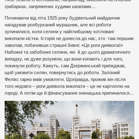
грабарках, запряжених худими шкапами…
Починаючи від літа 1925 року будівельний майданчик
нагадував розбурханий мурашник, але всі роботи
зупинилися, коли селяни у найглибшому котловані
викопали кістки. Історія не донесла до нас, хто там першим
заволав, побачивши страшні бивні: «Це роги диявола!»
Набожні та забобонні селяни, які й до цього драматичного
випадку, не дуже розуміли, що вони копають і для чого,
покинули роботу. Кажуть, сам Дзержинський приїжджав,
щоб умовити селян, повернутись до роботи. Залізний
Фелікс гарно вмів умовляти. Щоправда, прожив він після
того недовго – роги диявола викопати – це не картоплю на
городі. А потім ще й фінансування зненацька припинилося…