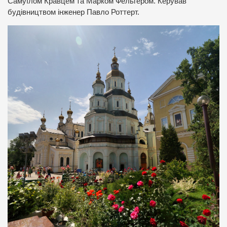
Самуїлом Кравцем та Марком Фельгером. Керував
будівництвом інженер Павло Роттерт.