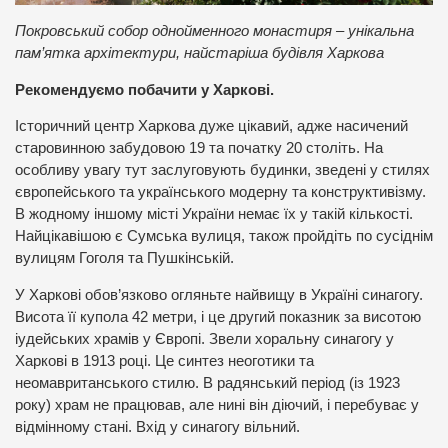
Покровський собор однойменного монастиря – унікальна
пам’ятка архітектури, найстаріша будівля Харкова
Рекомендуємо побачити у Харкові.
Історичний центр Харкова дуже цікавий, адже насичений
старовинною забудовою 19 та початку 20 століть. На
особливу увагу тут заслуговують будинки, зведені у стилях
європейського та українського модерну та конструктивізму.
В жодному іншому місті України немає їх у такій кількості.
Найцікавішою є Сумська вулиця, також пройдіть по сусіднім
вулицям Гоголя та Пушкінській.
У Харкові обов’язково огляньте найвищу в Україні синагогу.
Висота її купола 42 метри, і це другий показник за висотою
іудейських храмів у Європі. Звели хоральну синагогу у
Харкові в 1913 році. Це синтез неоготики та
неомавританського стилю. В радянський період (із 1923
року) храм не працював, але нині він діючий, і перебуває у
відмінному стані. Вхід у синагогу вільний.