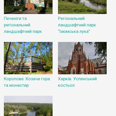
Печеніги та
Регіональний
регіональний
ландшафтний парк
ландшафтний парк
“Ізюмська лука”
Коропове. Козача гора
Харків. Успенський
та монастир
костьол