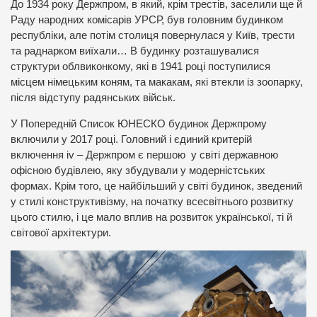
До 1934 року Держпром, в який, крім трестів, заселили ще й
Раду народних комісарів УРСР, був головним будинком
республіки, але потім столиця повернулася у Київ, трести
та раднарком виїхали… В будинку розташувалися
структури облвиконкому, які в 1941 році поступилися
місцем німецьким коням, та макакам, які втекли із зоопарку,
після відступу радянських військ.
У Попередній Список ЮНЕСКО будинок Держпрому
включили у 2017 році. Головний і єдиний критерій
включення iv – Держпром є першою у світі державною
офісною будівлею, яку збудували у модерністських
формах. Крім того, це найбільший у світі будинок, зведений
у стилі конструктивізму, на початку всесвітнього розвитку
цього стилю, і це мало вплив на розвиток української, ті й
світової архітектури.