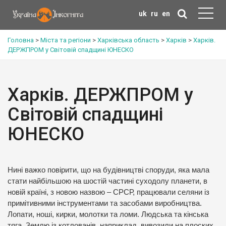
uk
ru
en
Головна
>
Міста та регіони
>
Харківська область
>
Харків
>
Харків.
ДЕРЖПРОМ у Світовій спадщині ЮНЕСКО
Харків. ДЕРЖПРОМ у
Світовій спадщині
ЮНЕСКО
Нині важко повірити, що на будівництві споруди, яка мала
стати найбільшою на шостій частині суходолу планети, в
новій країні, з новою назвою – СРСР, працювали селяни із
примітивними інструментами та засобами виробництва.
Лопати, ноші, кирки, молотки та ломи. Людська та кінська
тяга. Землю із котлованів, наприклад, вивозили на плоских