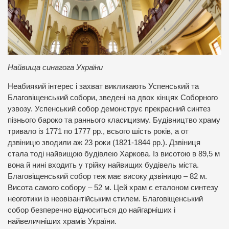
Найвища синагога України
Неабиякий інтерес і захват викликають Успенський та
Благовіщенський собори, зведені на двох кінцях Соборного
узвозу. Успенський собор демонструє прекрасний синтез
пізнього бароко та раннього класицизму. Будівництво храму
тривало із 1771 по 1777 рр., всього шість років, а от
дзвіницю зводили аж 23 роки (1821-1844 рр.). Дзвіниця
стала тоді найвищою будівлею Харкова. Із висотою в 89,5 м
вона й нині входить у трійку найвищих будівель міста.
Благовіщенський собор теж має високу дзвіницю – 82 м.
Висота самого собору – 52 м. Цей храм є еталоном синтезу
неоготики із неовізантійським стилем. Благовіщенський
собор безперечно відноситься до найгарніших і
найвеличніших храмів України.