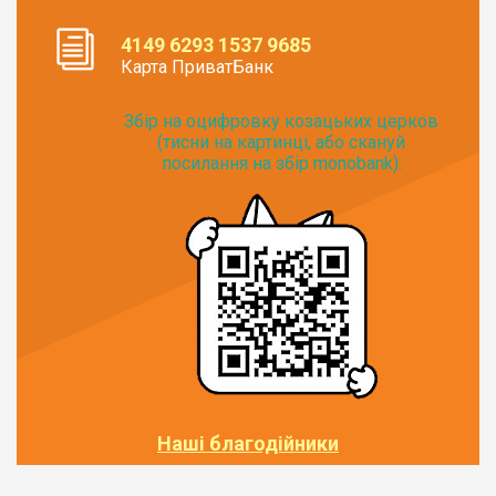
4149 6293 1537 9685
Карта ПриватБанк
Збір на оцифровку козацьких церков
(тисни на картинці, або скануй
посилання на збір monobank):
Наші благодійники