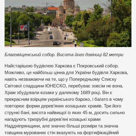
Благовіщенський собор. Висота його дзвіниці 82 метри
Найстарішою будівлею Харкова є Покровський собор.
Можливо, це найбільш цінна для України будівля Харкова,
навіть незважаючи на те, що у Попередньому Списку
Світової спадщини ЮНЕСКО, перебуває зовсім не вона.
Храм збудували козаки у далекому 1689 році. Він є
прекрасним взірцем українського бароко, і багато в чому
повторює форми дерев’яних козацьких храмів. Три його
стрункі бані, висота найвищої із яких 45 м, досить сильно
нагадують тризрубні дерев’яні козацькі храми
Наддніпрянщини, але значно більші розміри та значна
товщина мурованих стін вказують на фортифікаційний