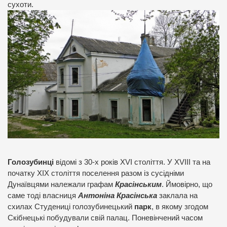
сухоти.
Голозубинці
відомі з 30-х років XVI століття. У XVIII та на
початку ХІХ століття поселення разом із сусідніми
Дунаївцями належали графам
Красінським
. Ймовірно, що
саме тоді власниця
Антоніна Красінська
заклала на
схилах Студениці голозубинецький
парк
, в якому згодом
Скібнецькі побудували свій палац. Поневінчений часом