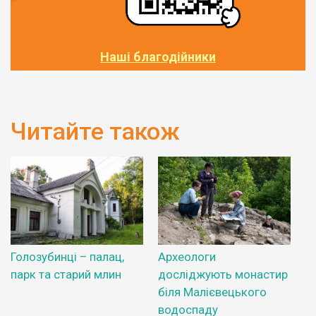
Наші благодійники
Читайте також
Голозубинці – палац,
Археологи
парк та старий млин
досліджують монастир
біля Малієвецького
водоспаду