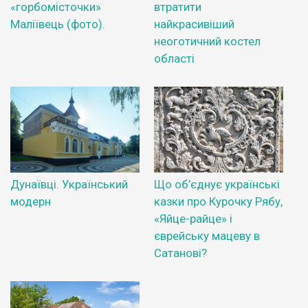
«горбомісточки»
втратити
Маліївець (фото).
найкрасивіший
неоготичний костел
області
Дунаївці. Український
Що об’єднує українські
модерн
казки про Курочку Рябу,
«Яйце-райце» і
єврейську мацеву в
Сатанові?