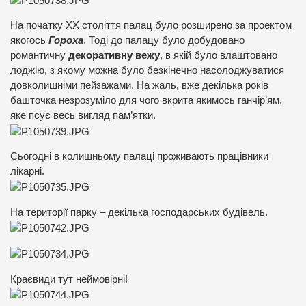
На початку ХХ століття палац було розширено за проектом
якогось
Гороха
. Тоді до палацу було добудовано
романтичну
декоративну вежу
, в якій було влаштовано
лоджію, з якому можна було безкінечно насолоджуватися
довколишніми пейзажами. На жаль, вже декілька років
башточка незрозуміло для чого вкрита якимось ганчір’ям,
яке псує весь вигляд пам’ятки.
Сьогодні в колишньому палаці проживають працівники
лікарні.
На території парку – декілька господарських будівель.
Краєвиди тут неймовірні!