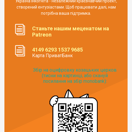
Україна Інкогніта - незалежний краєзнавчий проект,
створений ентузіастами. Щоб працювати далі, нам
потрібна ваша підтримка.
Станьте нашим меценатом на
Patreon
4149 6293 1537 9685
Карта ПриватБанк
Збір на оцифровку козацьких церков
(тисни на картинці, або скануй
посилання на збір monobank):