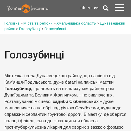
uk
ru
en
Головна
>
Міста та регіони
>
Хмельницька область
>
Дунаєвецький
район
>
Голозубинці
>
Голозубинці
Голозубинці
Містечка і села Дунаєвецького району, що на північ від
Кам’янця-Подільського
, дуже багаті на панські маєтки.
Голозубинці
, що лежать на півшляху між райцентром
Дунаївцями
та
Великим Жванчиком
, – не виключення.
Розташування місцевої
садиби Скібневських
– дуже
мальовниче: на пагобрі над річкою
Студениця
, куди веде
справжній серпантин ґрунтової дороги. В маєтку, де зберігся
палац і флігелі, сьогодні знаходиться обласна
протитуберкульозна лікарня для хворих з важкою формою