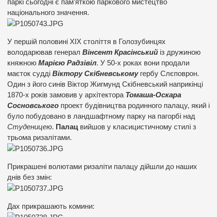
паркі сьогодні є пам’яткою паркового мистецтво
національного значення.
У першій половині ХІХ століття в Голозубинцях
володарював генерал
Вінсент Красінський
із дружиною
княжною
Марією Радзівіл
. У 50-х роках вони продали
маєток судді
Віктору Скібневському
гербу Слєповрон.
Один з його синів Віктор Жигмунд Скібневський наприкінці
1870-х років замовив у архітектора
Томаша-Оскара
Сосновського
проект будівництва родинного палацу, який і
було побудовано в ландшафтному парку на пагорбі над
Студеницею
.
Палац
вийшов у класицистичному стилі з
трьома ризалітами.
Прикрашені волютами ризаліти палацу дійшли до наших
днів без змін:
Дах прикрашають комини: