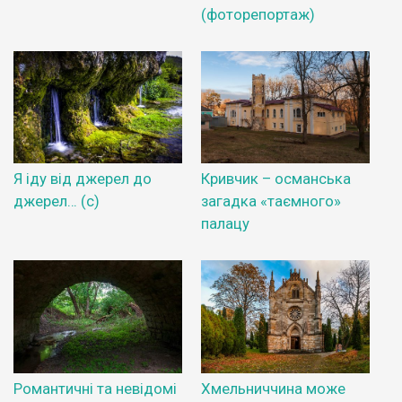
(фоторепортаж)
Я іду від джерел до
Кривчик – османська
джерел… (с)
загадка «таємного»
палацу
Романтичні та невідомі
Хмельниччина може