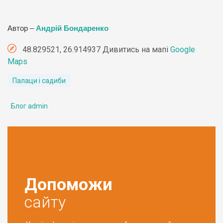
Автор –
Андрій Бондаренко
48.829521, 26.914937 Дивитись на мапі
Google
Maps
Палаци і садиби
Блог admin
Допоможи
сайту