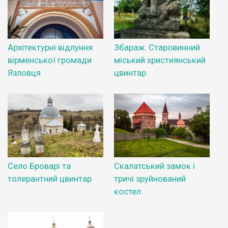
Архітектурні відлуння
Збараж. Старовинний
вірменської громади
міський християнський
Язловця
цвинтар
Село Броварі та
Скалатський замок і
толерантний цвинтар
тричі зруйнований
костел