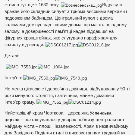
стояла тут ще з 1630 року.
Відразу ж
вражає його складний силует з трьома високими верхами і
подовженим бабинцем. Центральний купол з двома
заломами домінує над іншими двома, що мають по одному
залому, а довершеності пам’ятці надає піддашшя на
фігурних кронштейнах, яке слугувало парафіянам для
захисту від негоди.
Деталі:
Інтер’єр:
Не менш цікавою є і дерев’яна дзвіниця, відбудована у 90-ті
роки минулого століття, і затишний, майже домашній
інтер’єр храму.
Найстаріший храм Чорткова – дерев’яна
Успенська
церква
– розташувалася у дворах поблизу центрального
майдану міста – площі Незалежності. Храм в незвичайному
для Західного Поділля стилі із використанням традицій як