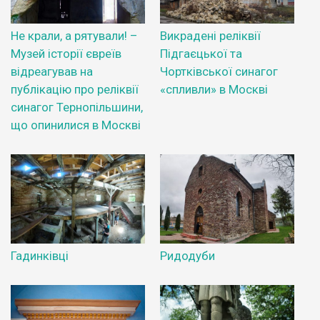
Не крали, а рятували! –
Викрадені реліквії
Музей історії євреїв
Підгаєцької та
відреагував на
Чортківської синагог
публікацію про реліквії
«спливли» в Москві
синагог Тернопільшини,
що опинилися в Москві
Гадинківці
Ридодуби