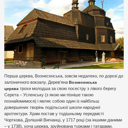
Перша церква, Вознесенська, зовсім недалеко, по дорозі до
залізничного вокзалу. Дерев’яна
Вознесенська
церква
трохи молодша за свою посестру з лівого берегу
Серета – Успенську (з якою ми пізніше такою
познайомимося) і являє собою один із найбільш
довершених творінь подільської школи народної
архітектури. Храм постав у тодішньому передмісті
Чорткова, Долішній Вигнанці, у 1717 році (за іншими даними
– у 1738), хоча церква, зруйнована турками і татарами,