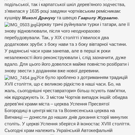
подільської, так і карпатської шкіл дерев’яного зодчества,
з’явилася у 1635 році завдяки чортківським ремісникам:
кушніру
Миколі Драчуку
та швецю
Гаврилу Журавлю
.
Церкву тричі руйнували турки і татари, але її
знову відновлювали, після чого неодноразово
перебудовували. Так, у ХІХ столітті з’явилося два
додаткових зруби: з боку нави та з боку вівтарної частини.
У радянські часи храм занепав, але в перші ж роки
незалежності його реконструювали і, слід зазначити, дуже
вдало. Для цього його довелося майже повністю розібрати і
знову звести з доданням вже нової деревини.
Усе було зроблено з дотриманням традицій
XVII століття, що є великою рідкістю в наші часи. Бо, на
жаль, сьогоднішні «реставратори» більш псують пам’ятки,
ніж відроджують їх. З містом Чортків випадок іншій: обидва
дерев’яні храми міста – церква Успення Пресвятої
Богородиці в центрі міста та Вознесенська церква на
Вигнанці — донесли до наших днів дихання історії минулих
століть. У церкві Успення зберігся й іконостас XVIII століття.
Сьогодні храм належить Українській Автокефальній