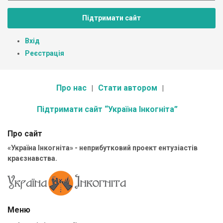
Підтримати сайт
Вхід
Реєстрація
Про нас
Стати автором
Підтримати сайт “Україна Інкогніта”
Про сайт
«Україна Інкогніта» - неприбутковий проект ентузіастів
краєзнавства.
Меню