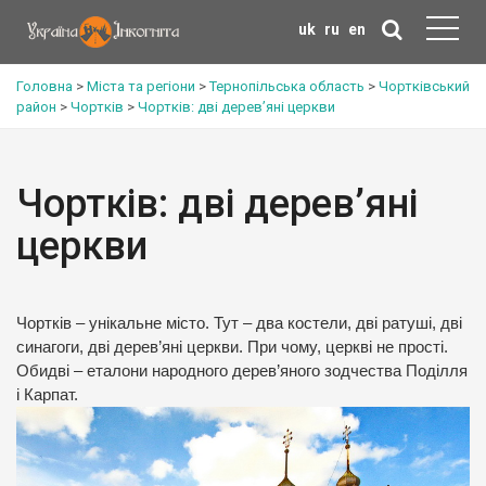
uk
ru
en
Головна
>
Міста та регіони
>
Тернопільська область
>
Чортківський
район
>
Чортків
>
Чортків: дві дерев’яні церкви
Чортків: дві дерев’яні
церкви
Чортків – унікальне місто. Тут – два костели, дві ратуші, дві
синагоги, дві дерев’яні церкви. При чому, церкві не прості.
Обидві – еталони народного дерев’яного зодчества Поділля
і Карпат.