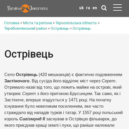
uk
ru
en
Головна
>
Міста та регіони
>
Тернопільська область
>
Теребовлянський район
>
Острівець
>
Острівець
Острівець
Село
Острівець
(420 мешканців) є фактично подовженням
Застіночого
. Від сусіда його відділяє міст через
Серет
.
Отримало назві від того, що лежить майже на острові, який
утворює
Серет
з його притокою
Брусинцем
. Так само, як і
Застіноче, вперше згадується у 1471 році. На початку
існування було невеликим поселенням, яке часто
страждало від нападів турків і татар. У 1557 році польський
король
Сигізмунд ІІ
заснував в Острівцю фільварок, до
якого приєднав кращі землі і луки, що раніше належали