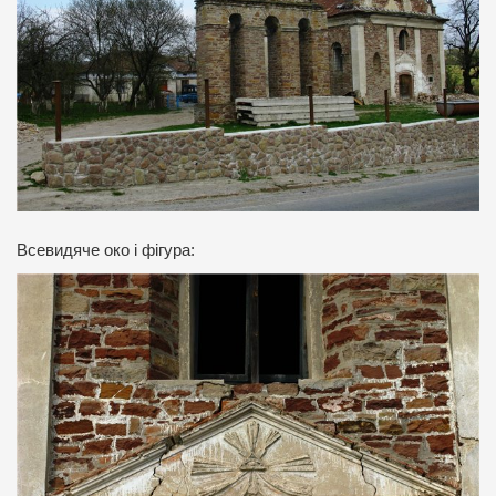
Всевидяче око і фігура: