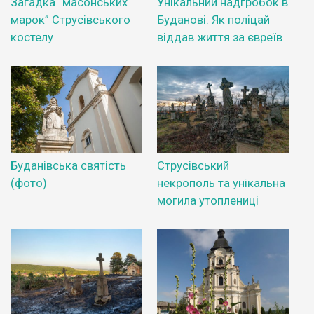
Загадка “масонських
Унікальний надгробок в
марок” Струсівського
Буданові. Як поліцай
костелу
віддав життя за євреїв
Буданівська святість
Струсівський
(фото)
некрополь та унікальна
могила утоплениці