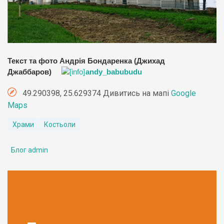
Текст та фото Андрія Бондаренка (Джихад
Джаббаров)
andy_babubudu
49.290398, 25.629374 Дивитись на мапі
Google
Maps
Храми
Костьоли
Блог admin