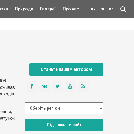
ятки
Природа
Галереї
Про нас
uk
ru
en
Станьте нашим автором
409
проживає
ю ходів
менше,
рятунок
Підтримати сайт