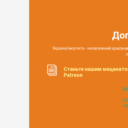
До
Україна Інкогніта - незалежний краєзн
п
Станьте нашим меценато
Patreon
Зб
(т
по