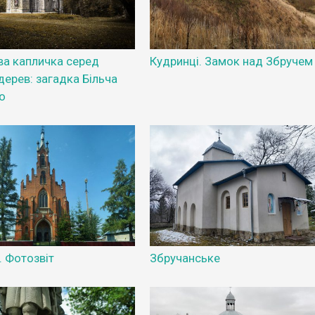
ва капличка серед
Кудринці. Замок над Збручем
дерев: загадка Більча
о
. Фотозвіт
Збручанське