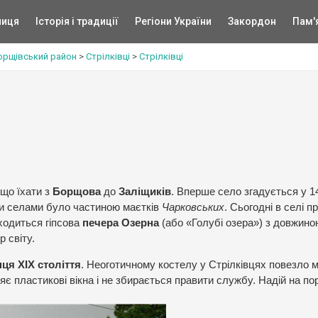
ниця
Історія і традиції
Регіони України
Закордон
Пам'
орщівський район
>
Стрілківці
>
Стрілківці
кщо їхати з
Борщова
до
Заліщиків
. Вперше село згадується у 1
ми селами було частиною маєтків
Чарковських
. Сьогодні в селі 
аходиться гіпсова
печера Озерна
(або «Голубі озера») з довжино
 світу.
нця ХІХ століття
. Неоготичному костелу у Стрілківцях повезло 
ляє пластикові вікна і не збирається правити службу. Надій на по