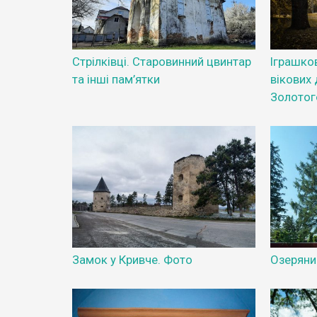
Стрілківці. Старовинний цвинтар
Іграшко
та інші пам’ятки
вікових 
Золотог
Замок у Кривче. Фото
Озеряни