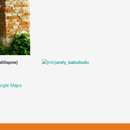
Джаббаров)
andy_babubudu
ogle Maps