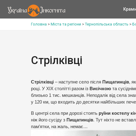
Крам
Головна
>
Міста та регіони
>
Тернопільська область
>
Б
Стрілківці
Стрілківці
– наступне село після
Пищатинців
, я
році. У ХІХ столітті разом із
Висічкою
та сусідні
близько 1 тис. мешканців. Неподалік від села зн
у 120 км, що входить до десятки найбільших печер
В центрі села при дорозі стоять
руїни костелу кі
ніж його сусіду з
Пищатинців
. Тут ніхто не встав
пам’ятки, на жаль, немає…