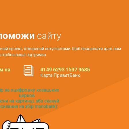
поможи
сайту
авчий проект, створений ентузіастами. Щоб працювати далі, нам
отрібна ваша підтримка.
м на
4149 6293 1537 9685
Карта ПриватБанк
ір на оцифровку козацьких
церков
исни на картинці, або скануй
силання на збір monobank):