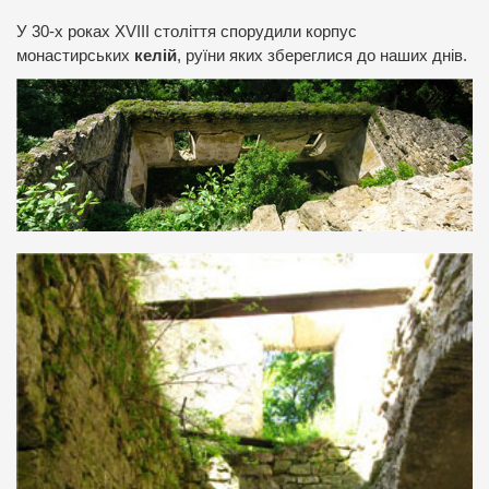
У 30-х роках XVIII століття спорудили корпус
монастирських
келій
, руїни яких збереглися до наших днів.