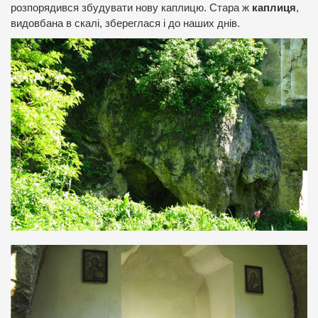
розпорядився збудувати нову каплицю. Стара ж
каплиця
,
видовбана в скалі, збереглася і до наших днів.