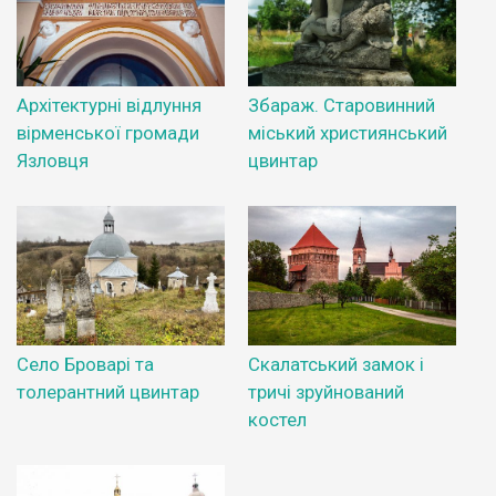
Архітектурні відлуння
Збараж. Старовинний
вірменської громади
міський християнський
Язловця
цвинтар
Село Броварі та
Скалатський замок і
толерантний цвинтар
тричі зруйнований
костел