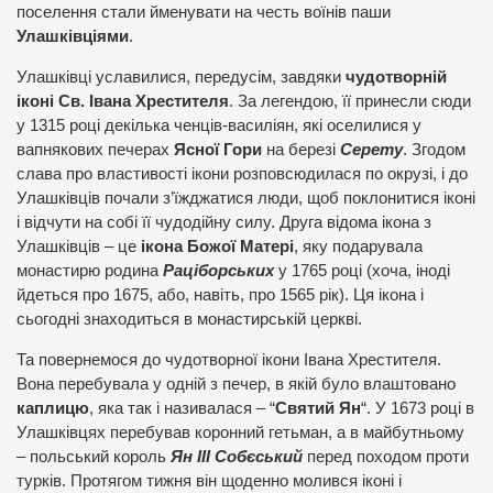
поселення стали йменувати на честь воїнів паши
Улашківціями
.
Улашківці уславилися, передусім, завдяки
чудотворній
іконі Св. Івана Хрестителя
. За легендою, її принесли сюди
у 1315 році декілька ченців-василіян, які оселилися у
вапнякових печерах
Ясної Гори
на березі
Серету
. Згодом
слава про властивості ікони розповсюдилася по окрузі, і до
Улашківців почали з’їжджатися люди, щоб поклонитися іконі
і відчути на собі її чудодійну силу. Друга відома ікона з
Улашківців – це
ікона Божої Матері
, яку подарувала
монастирю родина
Раціборських
у 1765 році (хоча, іноді
йдеться про 1675, або, навіть, про 1565 рік). Ця ікона і
сьогодні знаходиться в монастирській церкві.
Та повернемося до чудотворної ікони Івана Хрестителя.
Вона перебувала у одній з печер, в якій було влаштовано
каплицю
, яка так і називалася – “
Святий Ян
“. У 1673 році в
Улашківцях перебував коронний гетьман, а в майбутньому
– польський король
Ян ІІІ Собєський
перед походом проти
турків. Протягом тижня він щоденно молився іконі і