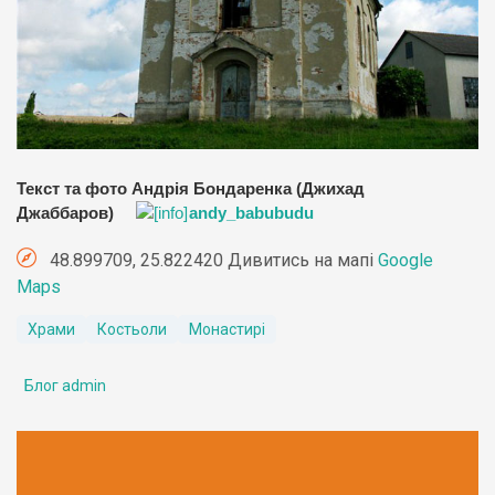
Текст та фото Андрія Бондаренка (Джихад
Джаббаров)
andy_babubudu
48.899709, 25.822420 Дивитись на мапі
Google
Maps
Храми
Костьоли
Монастирі
Блог admin