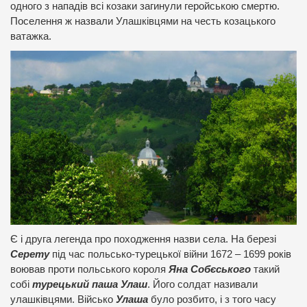
одного з нападів всі козаки загинули геройською смертю.
Поселення ж назвали Улашківцями на честь козацького
ватажка.
Є і друга легенда про походження назви села. На березі
Серету
під час польсько-турецької війни 1672 – 1699 років
воював проти польського короля
Яна Собєського
такий
собі
турецький паша Улаш
. Його солдат називали
улашківцями. Військо
Улаша
було розбито, і з того часу