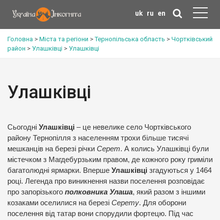
uk
ru
en
Головна
>
Міста та регіони
>
Тернопільська область
>
Чортківський
район
>
Улашківці
>
Улашківці
Улашківці
Сьогодні
Улашківці
– це невелике село Чортківського
району Тернопілля з населенням трохи більше тисячі
мешканців на березі річки
Серет
. А колись Улашківці були
містечком з Магдебурзьким правом, де кожного року гриміли
багатолюдні ярмарки. Вперше
Улашківці
згадуються у 1464
році. Легенда про виникнення назви поселення розповідає
про запорізького
полковника Улаша
, який разом з іншими
козаками оселилися на березі
Серету
. Для оборони
поселення від татар вони спорудили фортецю. Під час