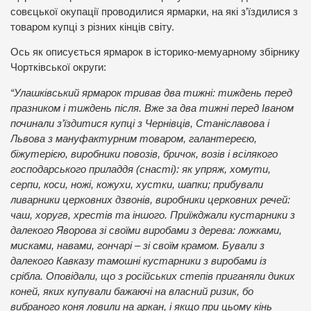
совєцької окупації проводилися ярмарки, на які з’їздилися з
товаром купці з різних кінців світу.
Ось як описується ярмарок в історико-мемуарному збірнику
Чортківської округи:
“Улашківський ярмарок тривав два тижні: тиждень перед
празником і тиждень після. Вже за два тижні перед Іваном
починали з’їздитися купці з Чернівців, Станіславова і
Львова з мануфактурним товаром, галантереєю,
біжутерією, виробники повозів, бричок, возів і всілякого
господарського приладдя (снасті): як упряж, хомути,
серпи, коси, ножі, кожухи, хустки, шапки; прибували
ливарники церковних дзвонів, виробники церковних речей:
чаш, хоругв, хрестів та іншого. Приїжджали кустарники з
далекого Яворова зі своїми виробами з дерева: ложками,
мисками, навами, гончарі – зі своїм крамом. Бували з
далекого Кавказу тамошні кустарники з виробами із
срібла. Оповідали, що з російських степів приганяли диких
коней, яких купували бажаючі на власний ризик, бо
вибраного коня ловили на аркан, і якщо при цьому кінь