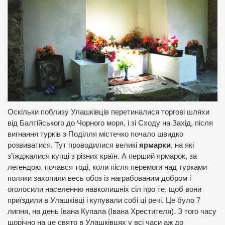
Оскільки поблизу Улашківців перетиналися торгові шляхи
від Балтійського до Чорного моря, і зі Сходу на Захід, після
вигнання турків з Поділля містечко почало швидко
розвиватися. Тут проводилися великі
ярмарки
, на які
з’їжджалися купці з різних країн. А перший ярмарок, за
легендою, почався тоді, коли після перемоги над турками
поляки захопили весь обоз із награбованим добром і
оголосили населенню навколишніх сіл про те, щоб вони
приїздили в Улашківці і купували собі ці речі. Це було 7
липня, на день Івана Купала (Івана Хрестителя). З того часу
щорічно на це свято в Улашківцях у всі часи аж до