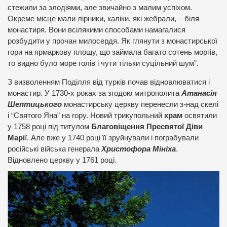
стежили за злодіями, але звичайно з малим успіхом.
Окреме місце мали лірники, каліки, які жебрали, – біля
монастиря. Вони всілякими способами намагалися
розбудити у прочан милосердя. Як глянути з монастирської
гори на ярмаркову площу, що займала багато сотень моргів,
то видно було море голів і чути тільки суцільний шум”.
З визволенням Поділля від турків почав відновлюватися і
монастир. У 1730-х роках за згодою митрополита
Атанасія
Шептицького
монастирську церкву перенесли з-над скелі
і “Святого Яна” на гору. Новий трикупольний
храм
освятили
у 1758 році під титулом
Благовіщення Пресвятої Діви
Марі
ї. Але вже у 1740 році її зруйнували і пограбували
російські війська генерала
Христофора Мініха
.
Відновлено церкву у 1761 році.