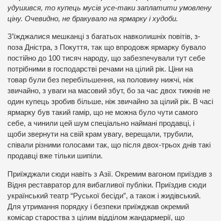
удушився, то купець мусів усе-таки заплатити умовлену
ціну. Очевидно, не бракувало на ярмарку і худоби.
З’їжджалися мешканці з багатьох навколишніх повітів, з-
поза Дністра, з Покуття, так що впродовж ярмарку бувало
постійно до 100 тисяч народу, що забезпечували тут себе
потрібними в господарстві речами на цілий рік. Ціни на
товар були без перебільшення, на половину нижчі, ніж
звичайно, з уваги на масовий збут, бо за час двох тижнів не
один купець зробив більше, ніж звичайно за цілий рік. В часі
ярмарку був такий гамір, що не можна було чути самого
себе, а чинили цей шум спеціально наймані продавці, і
щоби звернути на свій крам увагу, верещали, трубили,
співали різними голосами так, що після двох-трьох днів такі
продавці вже тільки шипіли.
Приїжджали сюди навіть з Азії. Окремим вагоном приїздив з
Відня реставратор для вибагливої публіки. Приїздив сюди
український театр “Руської бесіди”, а також і жидівський.
Для утримання порядку і безпеки приїжджав окремий
комісар староства з цілим відділом жандармерії, що