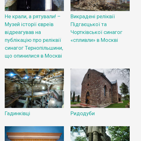
Не крали, а рятували! –
Викрадені реліквії
Музей історії євреїв
Підгаєцької та
відреагував на
Чортківської синагог
публікацію про реліквії
«спливли» в Москві
синагог Тернопільшини,
що опинилися в Москві
Гадинківці
Ридодуби