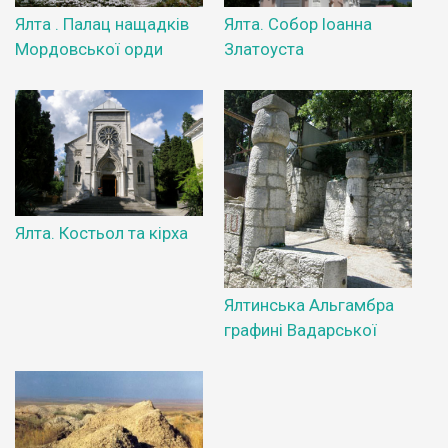
Ялта . Палац нащадків
Ялта. Собор Іоанна
Мордовської орди
Златоуста
Ялта. Костьол та кірха
Ялтинська Альгамбра
графині Вадарської