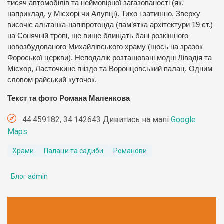
тисяч автомобілів та неймовірної загазованості (як,
наприклад, у Місхорі чи Алупці). Тихо і затишно. Зверху
височіє альтанка-напівротонда (пам’ятка архітектури 19 ст.)
на Сонячній тропі, ще вище блищать бані розкішного
новозбудованого Михайлівського храму (щось на зразок
Фороської церкви). Неподалік розташовані модні Лівадія та
Місхор, Ласточкине гніздо та Воронцовський палац. Одним
словом райський куточок.
Текст та фото Романа Маленкова
44.459182, 34.142643 Дивитись на мапі
Google
Maps
Храми
Палаци та садиби
Романови
Блог admin