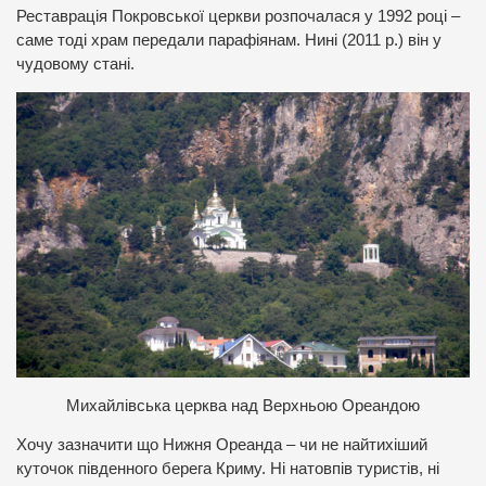
Реставрація Покровської церкви розпочалася у 1992 році –
саме тоді храм передали парафіянам. Нині (2011 р.) він у
чудовому стані.
М
ихайлівська церква над Верхньою Ореандою
Хочу зазначити що Нижня Ореанда – чи не найтихіший
куточок південного берега Криму. Ні натовпів туристів, ні