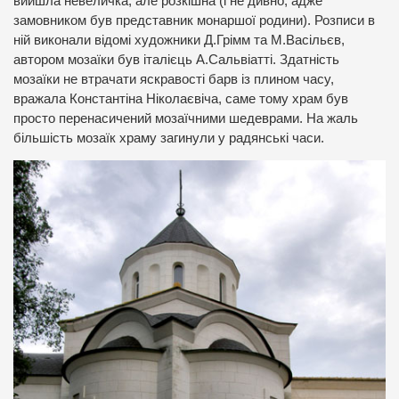
вийшла невеличка, але розкішна (і не дивно, адже
замовником був представник монаршої родини). Розписи в
ній виконали відомі художники Д.Грімм та М.Васільєв,
автором мозаїки був італієць А.Сальвіатті. Здатність
мозаїки не втрачати яскравості барв із плином часу,
вражала Константіна Ніколаєвіча, саме тому храм був
просто перенасичений мозаїчними шедеврами. На жаль
більшість мозаїк храму загинули у радянські часи.