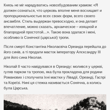
Князь не міг нарадуватись новозбудованим храмом: «Я
должен сознаться, что церковь вполне меня восхищает и
пропорциональностью всех своих форм, всего своего
ансамбля. Стиль выдержан превосходно, и она делает
впечатление, можно сказать, архаическое – изящной и
благородной простотой…». Такою вона здалася і мені,
особливо із Сонячної (царської) тропи.
Після смерті Константіна Ніколаєвіча Ореанда перейшла до
його синів, а ті продали маєток імператору Алєксандру ІІІ
для його сина Ніколая.
Ніколай ІІ часто навідувався в Ореанду: молився у церкві,
гуляв парком та тропою, яка була прокладена для родини
Романових і сполучила їхні маєтки у Лівадії, Ореанді, Гаспрі
та Кореїзі. Нині ця стежка називається Сонячна, а колись
була Царська.