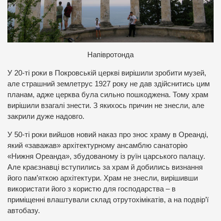
Н
апівротонда
У 20-ті роки в Покровській церкві вирішили зробити музей,
але страшний землетрус 1927 року не дав здійснитись цим
планам, адже церква була сильно пошкоджена. Тому храм
вирішили взагалі знести. З якихось причин не знесли, але
закрили дуже надовго.
У 50-ті роки вийшов новий наказ про знос храму в Ореанді,
який «заважав» архітектурному ансамблю санаторію
«Нижня Ореанда», збудованому із руїн царського палацу.
Але краєзнавці вступились за храм й добились визнання
його пам’яткою архітектури. Храм не знесли, вирішивши
використати його з користю для господарства – в
приміщенні влаштували склад отрутохімікатів, а на подвір’ї
автобазу.