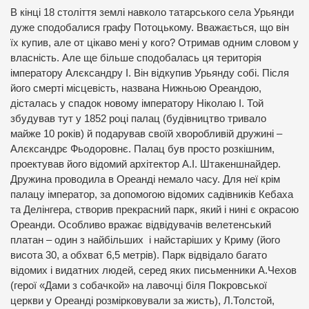
В кінці 18 століття землі навколо татарського села Урьянди
дуже сподобалися графу Потоцькому. Вважається, що він
їх купив, але от цікаво мені у кого? Отримав одним словом у
власність. Але ще більше сподобалась ця територія
імператору Алєксандру І. Він відкупив Урьянду собі. Після
його смерті місцевість, названа Нижньою Ореандою,
дісталась у спадок новому імператору Ніколаю І. Той
збудував тут у 1852 році палац (будівництво тривало
майже 10 років) й подарував своїй хворобливій дружині –
Алєксандрє Фьодоровнє. Палац був просто розкішним,
проектував його відомий архітектор А.І. Штакеншнайдер.
Дружина проводила в Ореанді немало часу. Для неї крім
палацу імператор, за допомогою відомих садівників Кебаха
та Делінгера, створив прекрасний парк, який і нині є окрасою
Ореанди. Особливо вражає відвідувачів велетенський
платан – один з найбільших і найстаріших у Криму (його
висота 30, а обхват 6,5 метрів). Парк відвідало багато
відомих і видатних людей, серед яких письменники А.Чехов
(герої «Дами з собачкой» на лавочці біля Покровської
церкви у Ореанді розмірковували за жисть), Л.Толстой,