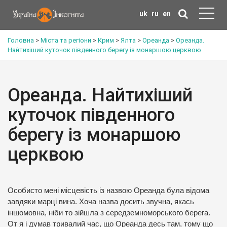
uk
ru
en
Головна
>
Міста та регіони
>
Крим
>
Ялта
>
Ореанда
>
Ореанда.
Найтихіший куточок південного берегу із монаршою церквою
Ореанда. Найтихіший
куточок південного
берегу із монаршою
церквою
Особисто мені місцевість із назвою Ореанда була відома
завдяки марці вина. Хоча назва досить звучна, якась
іншомовна, ніби то зійшла з середземноморського берега.
От я і думав тривалий час, що Ореанда десь там, тому що