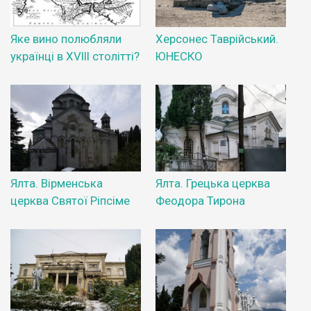
Яке вино полюбляли
Херсонес Таврійський.
українці в XVIII столітті?
ЮНЕСКО
Ялта. Вірменська
Ялта. Грецька церква
церква Святої Ріпсіме
Феодора Тирона