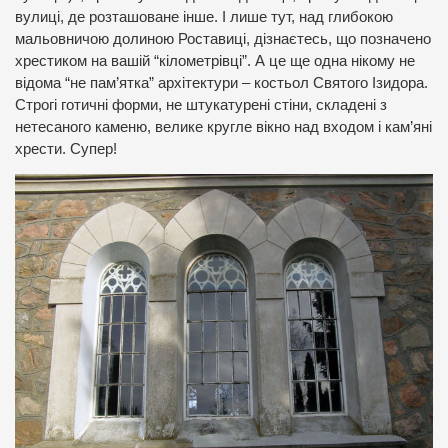
вулиці, де розташоване інше. І лише тут, над глибокою
мальовничою долиною Роставиці, дізнаєтесь, що позначено
хрестиком на вашій “кілометрівці”. А це ще одна нікому не
відома “не пам’ятка” архітектури – костьол Святого Ізидора.
Строгі готичні форми, не штукатурені стіни, складені з
нетесаного каменю, велике кругле вікно над входом і кам’яні
хрести. Супер!