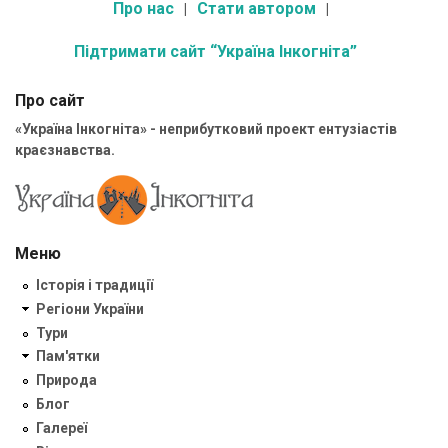
Про нас
Стати автором
Підтримати сайт “Україна Інкогніта”
Про сайт
«Україна Інкогніта» - неприбутковий проект ентузіастів
краєзнавства.
Меню
Історія і традиції
Регіони України
Тури
Пам'ятки
Природа
Блог
Галереї