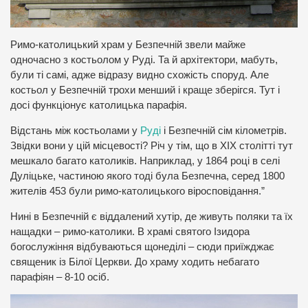
Римо-католицький храм у Безпечній звели майже
одночасно з костьолом у Руді. Та й архітектори, мабуть,
були ті самі, адже відразу видно схожість споруд. Але
костьол у Безпечній трохи менший і краще зберігся. Тут і
досі функціонує католицька парафія.
Відстань між костьолами у
Руді
і Безпечній сім кілометрів.
Звідки вони у цій місцевості? Річ у тім, що в ХІХ столітті тут
мешкало багато католиків. Наприклад, у 1864 році в селі
Дуліцьке, частиною якого тоді була Безпечна, серед 1800
жителів 453 були римо-католицького віросповідання.”
Нині в Безпечній є віддалений хутір, де живуть поляки та їх
нащадки – римо-католики. В храмі святого Ізидора
богослужіння відбуваються щонеділі – сюди приїжджає
священик із Білої Церкви. До храму ходить небагато
парафіян – 8-10 осіб.