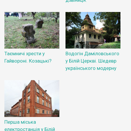
дзвіниця.
Таємничі хрести у
Водогін Даміловського
Гайвороні. Козацькі?
у Білій Церкві. Шедевр
українського модерну
Перша міська
електростанція у Білій