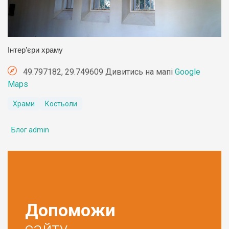
Інтер’єри храму
49.797182, 29.749609 Дивитись на мапі
Google
Maps
Храми
Костьоли
Блог admin
Допоможи
сайту