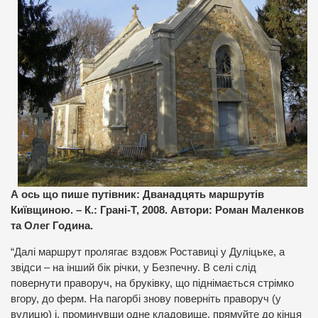
А ось що пише путівник: Дванадцять маршрутів
Київщиною. – К.: Грані-Т, 2008. Автори: Роман Маленков
та Олег Година.
“Далі маршрут пролягає вздовж Роставиці у Дуліцьке, а
звідси – на інший бік річки, у Безпечну. В селі слід
повернути праворуч, на бруківку, що піднімається стрімко
вгору, до ферм. На пагорбі знову поверніть праворуч (у
вулицю) і, проминувши одне кладовище, прямуйте до кінця