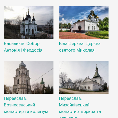
Васильків. Собор
Біла Церква. Церква
Антонія і Феодосія
святого Миколая
Переяслав.
Переяслав.
Вознесенський
Михайлівський
монастир та колегіум
монастир: церква та