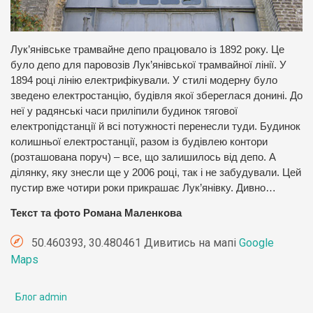
Лук’янівське трамвайне депо працювало із 1892 року. Це
було депо для паровозів Лук’янівської трамвайної лінії. У
1894 році лінію електрифікували. У стилі модерну було
зведено електростанцію, будівля якої збереглася донині. До
неї у радянські часи приліпили будинок тягової
електропідстанції й всі потужності перенесли туди. Будинок
колишньої електростанції, разом із будівлею контори
(розташована поруч) – все, що залишилось від депо. А
ділянку, яку знесли ще у 2006 році, так і не забудували. Цей
пустир вже чотири роки прикрашає Лук’янівку. Дивно…
Текст та фото Романа Маленкова
50.460393, 30.480461 Дивитись на мапі
Google
Maps
Блог admin