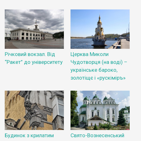
Річковий вокзал. Від
Церква Миколи
“Ракет” до університету
Чудотворця (на воді) –
українське бароко,
золотіщє і «рускіміръ»
Будинок з крилатим
Свято-Вознесенський