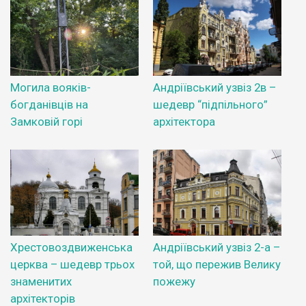
Могила вояків-
Андріївський узвіз 2в –
богданівців на
шедевр “підпільного”
Замковій горі
архітектора
Хрестовоздвиженська
Андріївський узвіз 2-а –
церква – шедевр трьох
той, що пережив Велику
знаменитих
пожежу
архітекторів