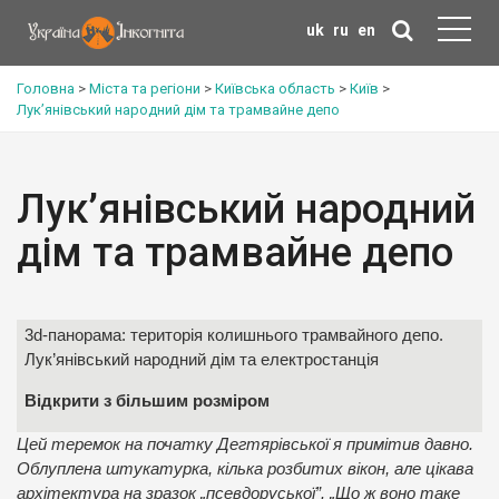
uk
ru
en
Головна
>
Міста та регіони
>
Київська область
>
Київ
>
Лук’янівський народний дім та трамвайне депо
Лук’янівський народний
дім та трамвайне депо
3d-панорама: територія колишнього трамвайного депо.
Лук’янівський народний дім та електростанція
Відкрити з більшим розміром
Цей теремок на початку Дегтярівської я примітив давно.
Облуплена штукатурка, кілька розбитих вікон, але цікава
архітектура на зразок „псевдоруської”. „Що ж воно таке