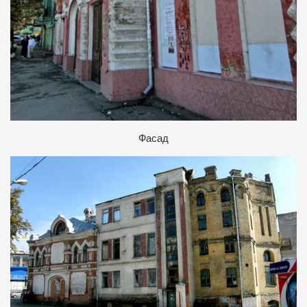
Ф
асад