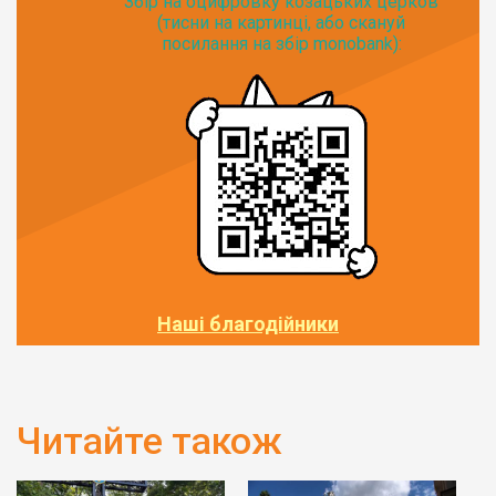
Збір на оцифровку козацьких церков
(тисни на картинці, або скануй
посилання на збір monobank):
Наші благодійники
Читайте також