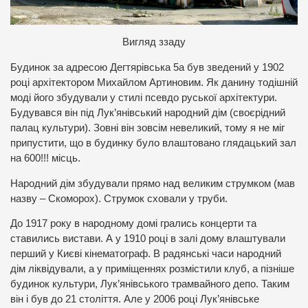
В
игляд ззаду
Будинок за адресою Дегтярівська 5а був зведений у 1902
році архітектором Михайлом Артиновим. Як данину тодішній
моді його збудували у стилі псевдо руської архітектури.
Будувався він під Лук’янівський народний дім (своєрідний
палац культури). Зовні він зовсім невеликий, тому я не міг
припустити, що в будинку було влаштовано глядацький зал
на 600!!! місць.
Народний дім збудували прямо над великим струмком (мав
назву – Скоморох). Струмок сховали у труби.
До 1917 року в народному домі грались концерти та
ставились вистави. А у 1910 році в залі дому влаштували
перший у Києві кінематограф. В радянські часи народний
дім ліквідували, а у приміщеннях розмістили клуб, а пізніше
будинок культури, Лук’янівського трамвайного депо. Таким
він і був до 21 століття. Але у 2006 році Лук’янівське