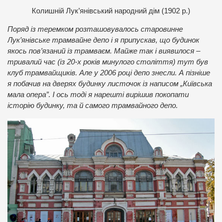
К
олишній Лук’янівський народний дім
(1902 р.)
Поряд із теремком розташовувалось старовинне
Лук’янівське трамвайне депо і я припускав, що будинок
якось пов’язаний із трамваєм. Майже так і виявилося –
тривалий час (із 20-х років минулого століття) тут був
клуб трамвайщиків. Але у 2006 році депо знесли. А пізніше
я побачив на дверях будинку листочок із написом „Київська
мала опера”. І ось тоді я нарешті вирішив покопати
історію будинку, та й самого трамвайного депо.