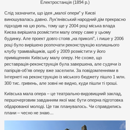
Е
лектростанція (1894 р.)
Слід зазначити, що ідея „малої опери” у Києві
виношувалась давно. Лук’янівський народний дім прекрасно
підходив на цю роль, тому ще у 2004 році міська влада
Києва вирішила розмістити малу оперу саме у цьому
будинку. Але проект довго стояв „на приколі”, і лише у 2006
році було вирішено розпочати реконструкцію колишнього
клубу трамвайщиків, щоб у 2009 розмістити у його
приміщеннях Київську малу оперу. Не схоже, що
реставрація-реконструкція була завершена, але судячи із
папірців-об’яв оперу вже заселили. За повідомленнями в
Інтернеті на реконструкцію із міського бюджету пішло 1 млн.
300 тис. гривень, але зовні не видно, куди пішли ті гроші.
Київська мала опера – це театрально-видовищний заклад,
першочерговим завданням якої має бути оперна підготовка
обдарованої молоді. Це так планувалось. Чи справдились
плани – чесно не знаю…