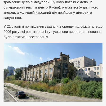
трамвайне депо ліквідували (ну кому потрібне депо на
супердорогій землі в центрі Києва), майже всі будівлі його
знесли, а колишній народний дім прийшов у цілковите
запустіння.
У 21 столітті приміщення здавали в оренду під офіси, але до
2006 року всі розташовані тут установи виселили – повинна
була початись реставрація.