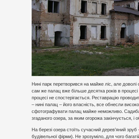
Нині парк перетворився на майже ліс, але доволі
сам же палац вже більше десятка років в процесі 
процесі не спостерігається. Реставрацію проводи
– нині палац – його власність, все обнесли високо
сфотографувати палац майже неможливо. Садиба з
згаданого озера, за яким огорожа закінчується, і
На березі озера стоїть сучасний дерев’яний зруб 
будівельної фірми). Не зрозуміло, для чого багат