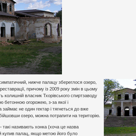
 симпатичний, нижче палацу збереглося озеро,
реставрації, причому із 2009 року змін в цьому
ть колишній власник Тхорівського спиртзаводу
ю бетонною огорожею, з-за якої і
аймає не один гектар і тягнеться до вже
 обійшовши озеро, можна потрапити на територію.
– такі називають хонка (хоча це назва
ій купив палац, якщо метою його було