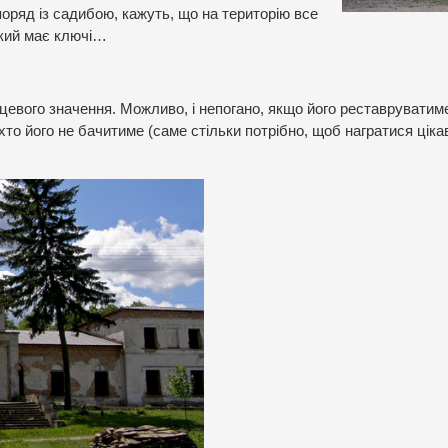
поряд із садибою, кажуть, що на територію все
який має ключі…
цевого значення. Можливо, і непогано, якщо його реставруватим
ніхто його не бачитиме (саме стільки потрібно, щоб награтися цік