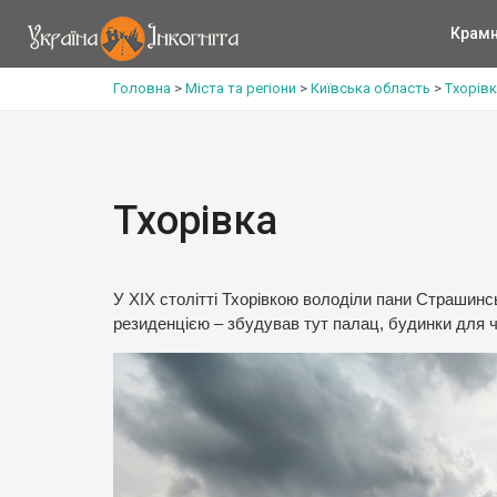
Крам
Головна
>
Міста та регіони
>
Київська область
>
Тхорів
Тхорівка
У ХІХ столітті Тхорівкою володіли пани Страшинс
резиденцією – збудував тут палац, будинки для ч