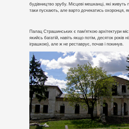
будівництво зрубу. Місцеві мешканці, які живуть 
таки пускають, але варто дочекатись охоронця, 
Палац Страшинських є пам’яткою архітектури міс
якийсь багатій, навіть якщо потім, десяток років 
іграшкою), але ж не реставрує, почав і покинув.