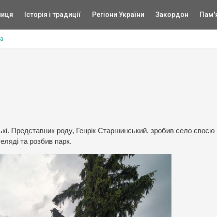
ниця
Історія і традиції
Регіони України
Закордон
Пам'
ка
ькі. Представник роду, Генрік Старшинський, зробив село своєю
еляді та розбив парк.