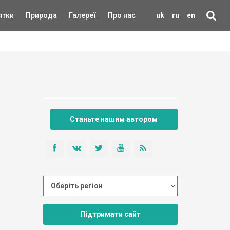
ятки
Природа
Галереї
Про нас
uk
ru
en
Станьте нашим автором
Підтримати сайт