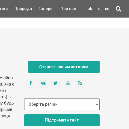
ятки
Природа
Галереї
Про нас
uk
ru
en
Станьте нашим автором
вичайно
и, яка є
и і
ють) в
му будь
вирішив
улиця
Підтримати сайт