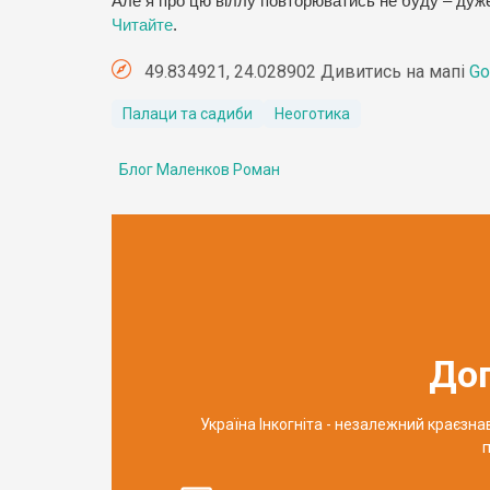
Але я про цю віллу повторюватись не буду – дуже 
Читайте
.
49.834921, 24.028902 Дивитись на мапі
Go
Палаци та садиби
Неоготика
Блог Маленков Роман
До
Україна Інкогніта - незалежний краєзн
п