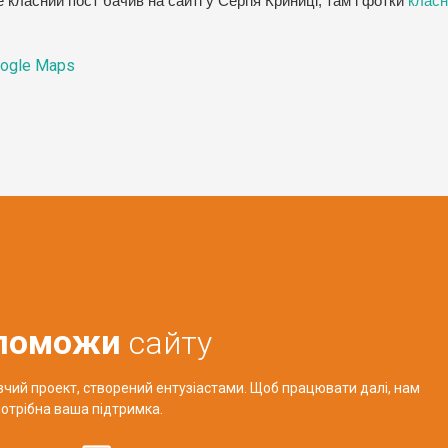
класний пост бачив на сайті у Сергія Криниці, там і фотки
класн
ogle Maps
поможи
сайту
авчий проект, створений ентузіастами. Щоб працювати далі, нам
отрібна ваша підтримка.