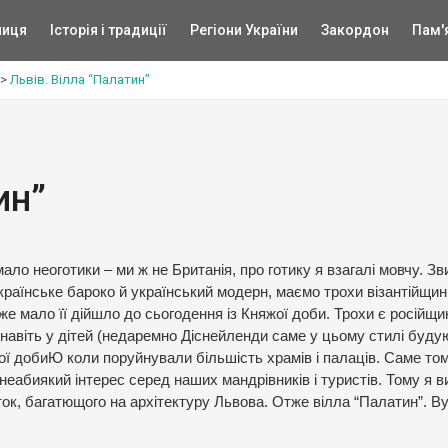
ниця
Історія і традиції
Регіони України
Закордон
Пам'
>
Львів. Вілла “Палатин”
ин”
 мало неоготики – ми ж не Британія, про готику я взагалі мовчу. З
українське бароко й український модерн, маємо трохи візантійщин
же мало її дійшло до сьогодення із Княжої доби. Трохи є російщин
 навіть у дітей (недаремно Діснейленди саме у цьому стилі буду
ої добиЮ коли поруйнували більшість храмів і палаців. Саме то
 неабиякий інтерес серед наших мандрівників і туристів. Тому я 
яток, багатющого на архітектуру Львова. Отже вілла “Палатин”. В