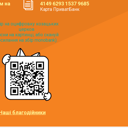
м на
4149 6293 1537 9685
Карта ПриватБанк
ір на оцифровку козацьких
церков
исни на картинці, або скануй
силання на збір monobank):
Наші благодійники