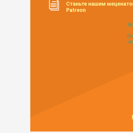
Станьте нашим меценато
Patreon
Зб
(т
по