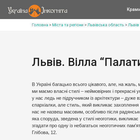
Крам
Головна
>
Міста та регіони
>
Львівська область
>
Львів
Львів. Вілла “Палат
В Україні багацько всього цікавого, але, на жаль,
ми маємо власні стилі – неймовірних і прекрасні 
у нас ледь не підручником із архітектури – дуже в
єпархіалки, але стиль, який викликає захоплення
нас не назвеш масовим, особливо після радянськ
яка споруда, зведена у стилі неоготики, викликає
згадати про одну із небагатьох неоготичних пам’
Глібова, 12.