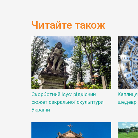
Читайте також
Скорботний Ісус: рідкісний
Каплиця 
сюжет сакральної скульптури
шедевр
України