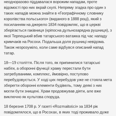
неодноразово піддавалася ворожим нападам, проте
відомості про них вкрай скупі. Непряму згадка про один з
таких нападів можна знайти в «Географічному словнику
королівства польського» (виданого в 1888 році), який з
посиланням на джерело 1834 повідомляє, що в церкві
зберігається гаківниця (кріпосна дульнозарядна рушниця), з
якої Терлецький вбив татарського ватажка під час нападу
кримчаків на Росохи. Подальша доля рушниці невідома.
Також незрозуміло, коли саме відбувся описаний напад
татар.
18—19 століття. Після того, як припинилися татарські
набіги, а оборонні функції храму перестали бути
затребуваними, комплекс, ймовірно, поступово
перебудовується. У ході цих перебудов уже не стояла мета
зберегти оборонні елементи будівель, тому деякі з них
могли бути знищені. Храм продовжував діяти, але вже
виключно як культова споруда.
18 березня 1708 р. У газеті «Rozmaitości» за 1834 рік
повідомлялося, що в Росохах, в яких тоді проживало дуже