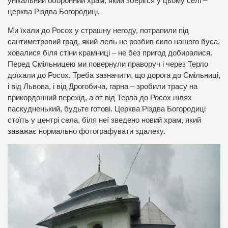
унікальний оборонний храм, який зберігся у цьому селі –
церква Різдва Богородиці.
Ми їхали до Росох у страшну негоду, потрапили під
сантиметровий град, який лель не розбив скло нашого буса,
ховалися біля стіни крамниці – не без пригод добиралися.
Перед Смільницею ми повернули праворуч і через Терло
доїхали до Росох. Треба зазначити, що дорога до Смільниці,
і від Львова, і від Дрогобича, гарна – зробили трасу на
прикордонний перехід, а от від Терла до Росох шлях
паскудненький, будьте готові. Церква Різдва Богородиці
стоїть у центрі села, біля неї зведено новий храм, який
заважає нормально фотографувати здалеку.