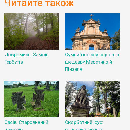
Читайте також
Добромиль. Замок
Сумний ювілей першого
Гербутів
шедевру Меретина й
Пінзеля
Сасів. Старовинний
Скорботний Ісус:
цвинтар
рідкісний сюжет