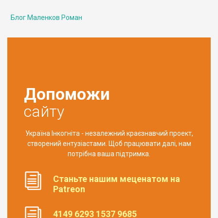
Блог Маленков Роман
Допоможи
сайту
Україна Інкогніта - незалежний краєзнавчий проект,
створений ентузіастами. Щоб працювати далі, нам
потрібна ваша підтримка.
Станьте нашим меценатом на
Patreon
4149 6293 1537 9685