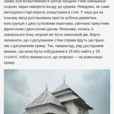
храму був влаштований в центрі західної стіни зовнішньої
огорожі, якраз навпроти входу до церкви. Невідомо, як саме
виглядали старі ворота, влаштовані в стіні. У наші дні на
їхньому місці розташована проста кубічна дерев’яна
конструкція з двостулковими воротами, увінчана трикутним
фронтоном і двосхилим дахом. Можливо, колись із
зовнішнього боку огорожі міг бути невеликий рів. Варто
зазначити, що з датуванням стіни справи йдуть ще гірше,
ніж з датуванням храму. Так, наприклад, ряд дослідників
вважає, що вона була побудована в 18 або навіть у 19
столітті, тобто вважається, що огорожа — не ровесниця
храму.