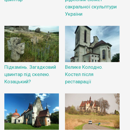
сакральної скульптури
України
Підкамінь. Загадковий
Велике Колодно.
цвинтар під скелею.
Костел після
Козацький?
реставрації