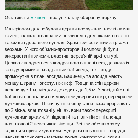
Ось текст з
Вікіпедії
, про унікальну оборонну церкву:
Матеріалом для побудови церкви послужили плоскі ламані
камені, скріплені вапняним розчином з домішками товченої
кераміки і деревного вугілля. Храм тричастинний з трьома
верхами. У його об’ємно-просторовій композиції були
використані прийоми, властиві дерев’яній архітектурі.
Церква складається з квадратного в плані неф, до якого із
заходу примикає квадратний бабинець, а зі сходу —
прямокутна в плані апсида. Бабинець та апсида мають
меншу ширину і висоту, ніж неф. Товщина стін церкви
перевищує 1 м, місцями доходить до 1,5 м. У західній стіні
бабинця прорізаний прямокутний дверний отвір, перекритий
лучковою аркою. Північну і південну стіни нефа прорізають
по 2 вікна, влаштовані у нішах, вони також перекриті
лучковими арками. У південній та північній стіні апсиди
влаштовані 2 невеликих віконця. Всі три обсяги храму
здаються приземкуватими. Відчуття потужності споруди
церкви підсилюють масивні похилі контрфорси, якими