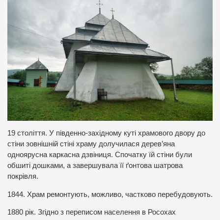
19 століття. У південно-західному куті храмового двору до
стіни зовнішній стіні храму долучилася дерев’яна
одноярусна каркасна дзвіниця. Спочатку їй стіни були
обшиті дошками, а завершувала її ґонтова шатрова
покрівля.
1844. Храм ремонтують, можливо, частково перебудовують.
1880 рік. Згідно з переписом населення в Росохах