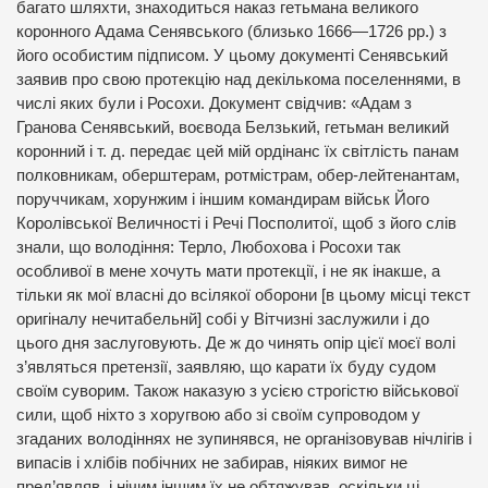
багато шляхти, знаходиться наказ гетьмана великого
коронного Адама Сенявського (близько 1666—1726 рр.) з
його особистим підписом. У цьому документі Сенявський
заявив про свою протекцію над декількома поселеннями, в
числі яких були і Росохи. Документ свідчив: «Адам з
Гранова Сенявський, воєвода Белзький, гетьман великий
коронний і т. д. передає цей мій ордінанс їх світлість панам
полковникам, оберштерам, ротмістрам, обер-лейтенантам,
поруччикам, хорунжим і іншим командирам військ Його
Королівської Величності і Речі Посполитої, щоб з його слів
знали, що володіння: Терло, Любохова і Росохи так
особливої в мене хочуть мати протекції, і не як інакше, а
тільки як мої власні до всілякої оборони [в цьому місці текст
оригіналу нечитабельнй] собі у Вітчизні заслужили і до
цього дня заслуговують. Де ж до чинять опір цієї моєї волі
з’являться претензії, заявляю, що карати їх буду судом
своїм суворим. Також наказую з усією строгістю військової
сили, щоб ніхто з хоругвою або зі своїм супроводом у
згаданих володіннях не зупинявся, не організовував нічлігів і
випасів і хлібів побічних не забирав, ніяких вимог не
пред’являв, і нічим іншим їх не обтяжував, оскільки ці