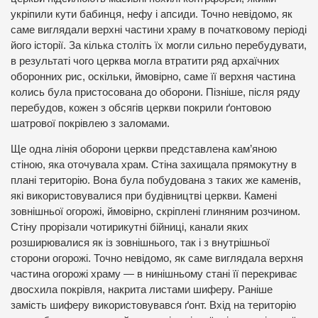
укріпили кути бабинця, нефу і апсиди. Точно невідомо, як
саме виглядали верхні частини храму в початковому періоді
його історії. За кілька століть їх могли сильно перебудувати,
в результаті чого церква могла втратити ряд архаїчних
оборонних рис, оскільки, ймовірно, саме її верхня частина
колись була пристосована до оборони. Пізніше, після ряду
перебудов, кожен з обсягів церкви покрили ґонтовою
шатрової покрівлею з заломами.
Ще одна лінія оборони церкви представлена ​​кам’яною
стіною, яка оточувала храм. Стіна захищала прямокутну в
плані територію. Вона була побудована з таких же каменів,
які використовувалися при будівництві церкви. Камені
зовнішньої огорожі, ймовірно, скріплені глиняним розчином.
Стіну прорізали чотирикутні бійниці, канали яких
розширювалися як із зовнішнього, так і з внутрішньої
сторони огорожі. Точно невідомо, як саме виглядала верхня
частина огорожі храму — в нинішньому стані її перекриває
двосхила покрівля, накрита листами шиферу. Раніше
замість шиферу використовувався ґонт. Вхід на територію