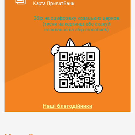
Карта ПриватБанк
Збір на оцифровку козацьких церков
(тисни на картинці, або скануй
посилання на збір monobank):
Наші благодійники