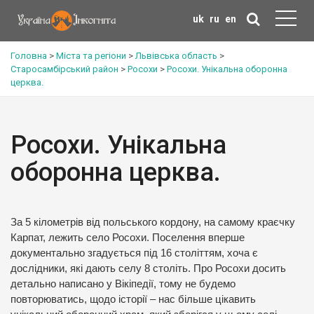
uk
ru
en
Головна
>
Міста та регіони
>
Львівська область
>
Старосамбірський район
>
Росохи
>
Росохи. Унікальна оборонна
церква.
Росохи. Унікальна
оборонна церква.
За 5 кілометрів від польського кордону, на самому краєчку
Карпат, лежить село Росохи. Поселення вперше
документально згадується під 16 століттям, хоча є
дослідники, які дають селу 8 століть. Про Росохи досить
детально написано у Вікіпедії, тому не будемо
повторюватись, щодо історії – нас більше цікавить