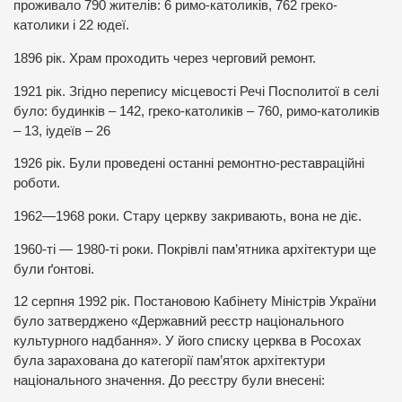
проживало 790 жителів: 6 римо-католиків, 762 греко-
католики і 22 юдеї.
1896 рік. Храм проходить через черговий ремонт.
1921 рік. Згідно перепису місцевості Речі Посполитої в селі
було: будинків – 142, греко-католиків – 760, римо-католиків
– 13, іудеїв – 26
1926 рік. Були проведені останні ремонтно-реставраційні
роботи.
1962—1968 роки. Стару церкву закривають, вона не діє.
1960-ті — 1980-ті роки. Покрівлі пам’ятника архітектури ще
були ґонтові.
12 серпня 1992 рік. Постановою Кабінету Міністрів України
було затверджено «Державний реєстр національного
культурного надбання». У його списку церква в Росохах
була зарахована до категорії пам’яток архітектури
національного значення. До реєстру були внесені: