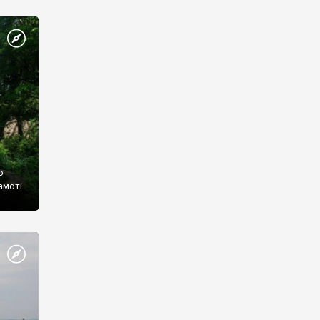
анка»
сило
ю
амоті
енту
а, що
зніше
еодала