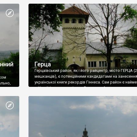
а
розташованому тут чоловічому Свято-Вознесенсько
монастирю «Банчень». Монастир, розбудова якого
почалася у 1994 році отцем Михаїлом Жаром, знаходи
двох кілометрах від траси на високому пагорбі над П
Знайти його можна завдяки новій височенній 50-метр
дзвіниці, яку видно навіть з автомагістралі Житомир 
Чернівці.
онний
Герца
Герцаївський район, як і його райцентр, місто ГЕРЦА (2
мешканців), є потенційними кандидатами на занесенн
іком
української книги рекордів Гіннеса. Сам район є най
ально,
в Україні за територією, а Герца – найменшим за
ану на
населенням райцентром. До того ж, не варто забуват
утня в
район і місто знаходяться у Чернівецькій області, що 
ть і
найменшою за територією й населенням в Україні. А 
однією особливістю міста і району є його румуномовн
румунською тут розмовляють близько 97 відсотків
населення.