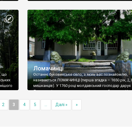
ів.
склозавод, що випускав порожнє та листове скло,
перенесений сюди зі Старої Гути (про неї – у наступній
розповіді).
Ломачинці
, що
Останнє буковинське село, з яким вас познайомлю,
нських
називається ЛОМАЧИНЦІ (перша згадка – 1650 рік, 2,1
енішого
мешканців). У 1760 році молдавський господар дарує
я
Ломачинці разом з навколишніми селам бояринові Іор
істі
Крупенському. У володінні Крупенських село перебув
Першої світової війни. З цією родиною пов’язано дек
2
3
4
5
...
Далі »
»
ська
пам’яток, що збереглися до наших днів. У ХІХ столітті
споруди
поміщик Григорій Крупенський встановив на території
ть
маєтку в селі скульптури двох левів.