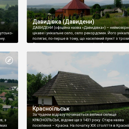
Давидівка (Давидени)
ДАВИДЕНИ (офіційна назва «Давидівка») – неймовірн
утсько-
цікаве і унікальне село, село рекордсмен. Його унікал
ну.
полягає, по-перше в тому, що населений пункт з трохи
що на
більше трьома тисячами мешканців займає площу,
співставну із площею невеликого обласного центру. А
оди,
друге, тим, що в цьому селі розташовано відразу сім
,
дерев’яних храмів, більшість з яких викликає неабияк
інтерес як у туриста, так і дослідника дерев’яної
ї
архітектури. Кажуть, що ще є і восьмий храм – уніатськ
костел у лісі на північній околиці села.
Красноїльськ
За Чудеєм відразу починається велике селище
в, з
КРАСНОЇЛЬСЬК, відоме ще з 1431 року. Стара назва
яких
поселення – Красна. На початку ХІХ століття в Красні