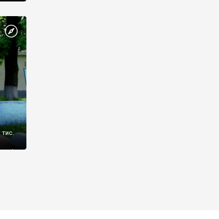
 тис.
дані
ало до
ілька
 свого