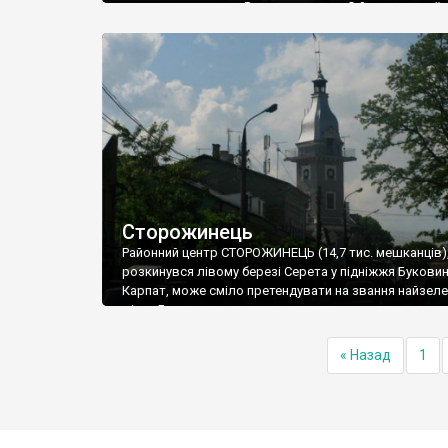
складають поляки. Решта – румуни. Є й трохи українц
Сторожинець
Районний центр СТОРОЖИНЕЦЬ (14,7 тис. мешканців)
розкинувся лівому березі Серета у підніжжя Букови
Карпат, може сміло претендувати на звання найзел
міста Буковини: на одного мешканця тут приходитьс
більше 40 квадратних метрів зелених насаджень. В м
немає старовинних архітектурних пам’яток, проте
« Назад
1
наймальовничіший на Буковині дендропарк, австрій
забудова кінця ХІХ – початку ХХ століття, релігійні 
різних конфесій та адміністративні будівлі спонукаю
відвідувачів міста залишитися тут хоча б на день.