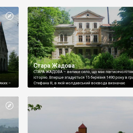
вперше згадується у 1428 році в грамоті молдавських
господарів. Тоді тут, на березі Серету в урочищі «Пал
було збудовано укріплене городище. Пізніше село но
різні назви: Панкауци, Панчешти, Панковці, а за часи
комуністичної влади село називалось Клинівка.
Стара Жадова
СТАРА ЖАДОВА – велике село, що має півтисячолітн
історію. Вперше згадується 15 березня 1490 року в гр
яких –
Стефана ІІІ, в якій молдавський воєвода визначає
територію Радовецького єпископства. З цього докум
зрозуміло, що вже тоді у Старій Жадові стояла церкв
ї Жадови
є свідченням того, що поселення існувало і раніше. Пі
ьких
село згадується у 1620 та 1640 роках, як власність ф
Гояна.