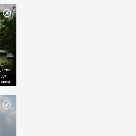
му
ться в
рутом.
овій
–
,1 тис.
я до
меншим
и, що
є
ще
ість: