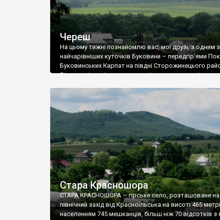
Череш
На цьому тижні познайомлю вас, мої друзі, з одним з
найчарівніших куточків Буковини – передгір’ями Пок
Буковинських Карпат на півдні Сторожинецього райо
Гірська місцевість, чисто повітря, мальовничі села, 
багато кілометрів розкинулися у відрогах покритих
зеленню гір, заповідні урочища, цілющі мінеральні в
великі території, на які майже не ступає нога людини
приваблює сюди нечисленних туристів – любителів
природи. Поки що нечисленних, адже блага цивілізаці
почали проникати і сюди.
Стара Красношора
СТАРА КРАСНОШОРА – гірське село, розташоване на
північний захід від Красноїльська на висоті 465 метрі
населенням 745 мешканців, більш ніж 70 відсотків з 