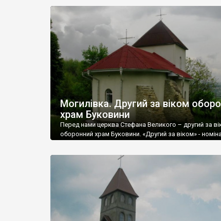
ради, яка включає в себе села Лунку, Великосілля т
Могилівку, розташовані відразу 6 храмів.
Могилівка. Другий за віком обор
храм Буковини
Перед нами церква Стефана Великого – другий за в
оборонний храм Буковини. «Другий за віком» - номін
бо перевірити дату побудови церкви – 1440 рік, вказ
сайті громади села Лунка, неможливо: пам’ятка відс
усіх існуючих реєстрах. На такій самій даті наполягаю
мешканці села, які дуже пишаються своїм храмом.