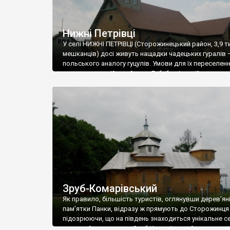
Нижні Петрівці
У селі НИЖНІ ПЕТРІВЦІ (Сторожинецький район, 3,9 т
мешканців) досі живуть нащадки чадецьких гуралів 
польського аналогу гуцулів. Умови для їх переселен
створив австрійський уряд Габсбургів, якій проводи
політику вимішування народів, що проживали на тер
імперії. Чадецькі гуралі є римо-католиками, але
відрізняються від звичайних поляків мовою, одягом
побутом, традиціями, кухнею. Про їх існування нагад
костел Преображення Господнього (20-ті роки ХХ ст
Зруб-Комарівський
Як правило, більшість туристів, оглянувши дерев’ян
пам’ятки Панки, відразу ж прямують до Сторожинця
підозрюючи, що на південь знаходиться унікальне с
незвичайною назвою Зруб-Комарівський.