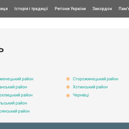
ниця
Історія і традиції
Регіони України
Закордон
Пам'
ь
менецький район
Сторожинецький район
анський район
Хотинський район
селицький район
Чернівці
льський район
рянський район