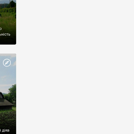
о
ьність
, по-
ий
ій
й діяв