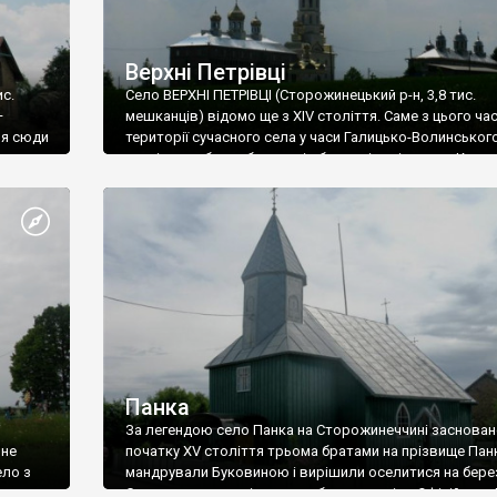
Верхні Петрівці
ис.
Село ВЕРХНІ ПЕТРІВЦІ (Сторожинецький р-н, 3,8 тис.
–
мешканців) відомо ще з XIV століття. Саме з цього час
ня сюди
території сучасного села у часи Галицько-Волинськог
в
князівства були збудовані оборонні укріплення. Кажут
иторії
їх залишки збереглися і до сьогодні. З початку ХІХ сто
Верхні і Нижні Петрівці стали місцем компактного ме
,
одного з польських етносів – чадецьких гуралів.
ує
оліття).
Панка
і
За легендою село Панка на Сторожинеччині заснован
 не
початку XV століття трьома братами на прізвище Панк
ело з
мандрували Буковиною і вирішили оселитися на бере
Серету на галявині посеред букового лісу. Офіційно ж