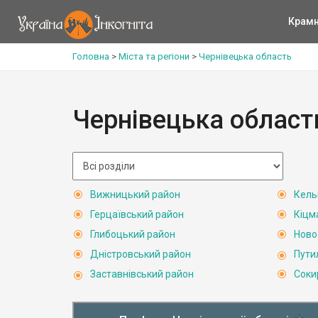
Крам
Головна
>
Міста та регіони
>
Чернівецька область
Чернівецька област
Вижницький район
Кель
Герцаївський район
Кіцм
Глибоцький район
Ново
Дністровський район
Пути
Заставнівський район
Соки