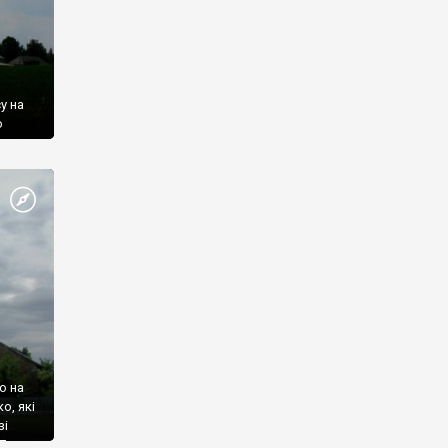
у на
о
ь, що
ліття
шкання
о на
о, які
зі
 Панка