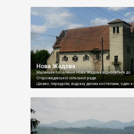
Нова Жадова
Маленьке поселення Нова Жадова відноситься до
Старожадівської сільської ради.
Цікаво, передусім, відразу двома костелами, один з 
справжня казка!
До Другої світової війни більшість населення Ново
складали німці та поляки. Тоді обидва римо-католиц
костели були діючими. Але, за часи комуністів
перетворилися у руїни.