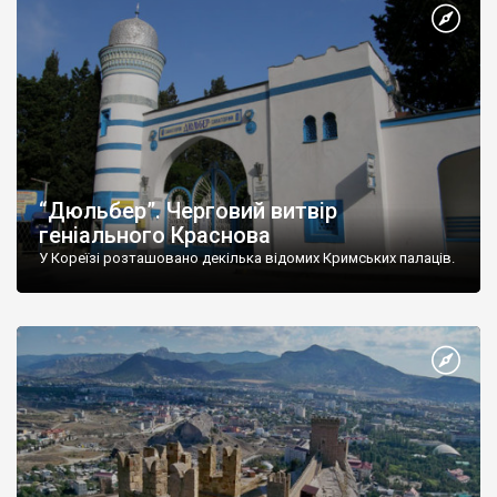
“Дюльбер”. Черговий витвір
геніального Краснова
У Кореїзі розташовано декілька відомих Кримських палаців.