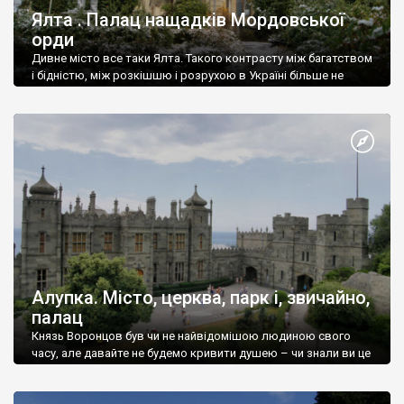
Ялта . Палац нащадків Мордовської
орди
Дивне місто все таки Ялта. Такого контрасту між багатством
і бідністю, між розкішшю і розрухою в Україні більше не
знайдеш.
Алупка. Місто, церква, парк і, звичайно,
палац
Князь Воронцов був чи не найвідомішою людиною свого
часу, але давайте не будемо кривити душею – чи знали ви це
прізвище до відвідин Алупки? Мабуть все таки ні.