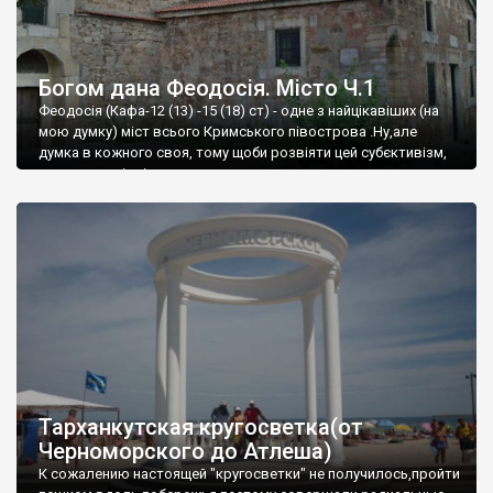
Богом дана Феодосія. Місто Ч.1
Феодосія (Кафа-12 (13) -15 (18) ст) - одне з найцікавіших (на
мою думку) міст всього Кримського півострова .Ну,але
думка в кожного своя, тому щоби розвіяти цей субєктивізм,
запрошую відвідати це
Тарханкутская кругосветка(от
Черноморского до Атлеша)
К сожалению настоящей "кругосветки" не получилось,пройти