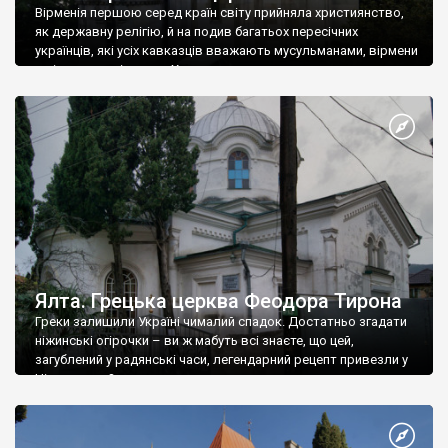
Вірменія першою серед країн світу прийняла християнство,
як державну релігію, й на подив багатьох пересічних
українців, які усіх кавказців вважають мусульманами, вірмени
є відданими вірянами Христа
Ялта. Грецька церква Феодора Тирона
Греки залишили Україні чималий спадок. Достатньо згадати
ніжинські огірочки – ви ж мабуть всі знаєте, що цей,
загублений у радянські часи, легендарний рецепт привезли у
Ніжин греки?