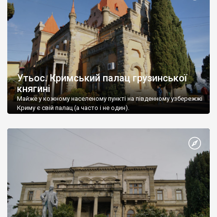
Утьос. Кримський палац грузинської
княгині
Майже у кожному населеному пункті на південному узбережжі
Криму є свій палац (а часто і не один).