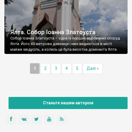
Ялта. Собор Іоанна Златоуста
Собор Іоанна Златоуста – одна із перших мурованих споруд
Ялти. Його 45-метрова дзвіниця і нині видніється в місті
майже звідусіль, а колись це була висотна домінанта Ялти.
1
2
3
4
5
Далі »
Станьте нашим автором