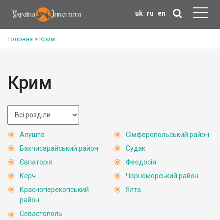
uk
ru
en
Головна
>
Крим
Крим
Алушта
Сімферопольський район
Бахчисарайський район
Судак
Євпаторія
Феодосія
Керч
Чорноморський район
Красноперекопський
Ялта
район
Севастополь