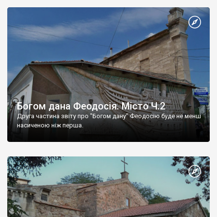
Богом дана Феодосія. Місто Ч.2
Друга частина звіту про "Богом дану" Феодосію буде не менш
насиченою ніж перша.