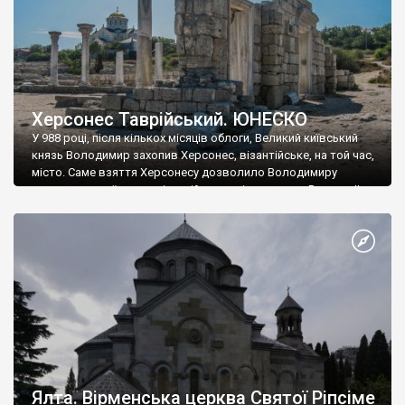
Херсонес Таврійський. ЮНЕСКО
У 988 році, після кількох місяців облоги, Великий київський
князь Володимир захопив Херсонес, візантійське, на той час,
місто. Саме взяття Херсонесу дозволило Володимиру
диктувати свої умови візантійському імператору Василю ІІ, та
одружитися з його дочкою Ганною. Цього ж року, в
Херсонесі Володимир-язичник, став Василем-християнином.
А потім було Хрещення Русі. На честь Херсонесу Таврійського
названо місто […]
Ялта. Вірменська церква Святої Ріпсіме