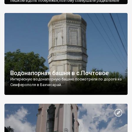
пешком вдоль побережья,поэтому совершали радиальные
вылазки из Оленевки.
Водонапорная башня в с.Почтовое
Интересную водонапорную башню посмотрели по дороге из
Симферополя в Бахчисарай.