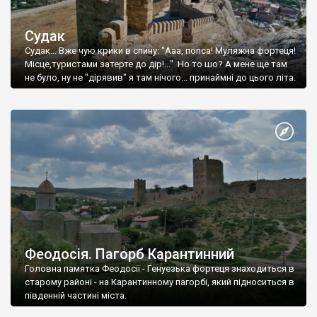
Судак
Судак... Вже чую крики в спину: "Ааа, попса! Муляжна фортеця!
Місце,туристами затерте до дір!..." Но то шо? А мене ще там
не було, ну не "дірявив" я там нічого... принаймні до цього літа.
Феодосія. Пагорб Карантинний
Головна памятка Феодосії - Генуезька фортеця знаходиться в
старому районі - на Карантинному пагорбі, який підноситься в
південній частині міста.