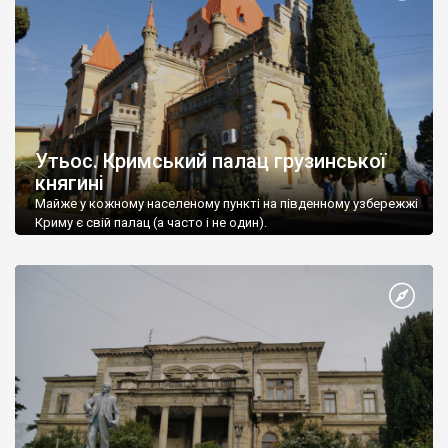
Утьос. Кримський палац грузинської
княгині
Майже у кожному населеному пункті на південному узбережжі
Криму є свій палац (а часто і не один).