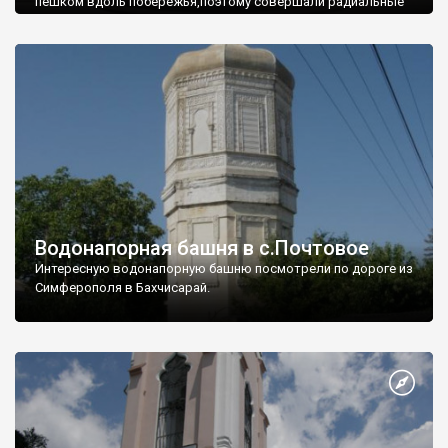
пешком вдоль побережья,поэтому совершали радиальные
вылазки из Оленевки.
Водонапорная башня в с.Почтовое
Интересную водонапорную башню посмотрели по дороге из
Симферополя в Бахчисарай.