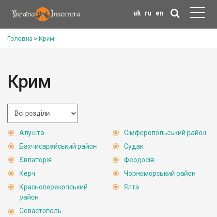
uk
ru
en
Головна
>
Крим
Крим
Алушта
Сімферопольський район
Бахчисарайський район
Судак
Євпаторія
Феодосія
Керч
Чорноморський район
Красноперекопський
Ялта
район
Севастополь