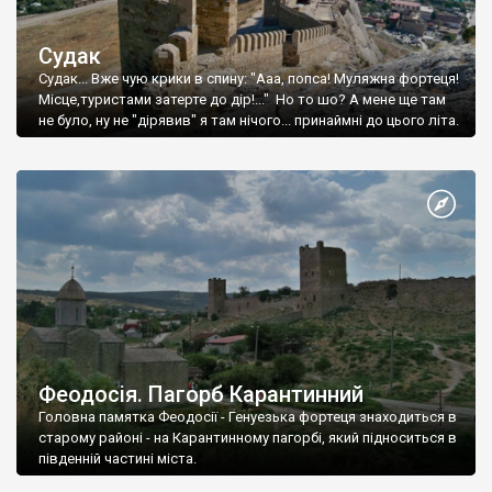
Судак
Судак... Вже чую крики в спину: "Ааа, попса! Муляжна фортеця!
Місце,туристами затерте до дір!..." Но то шо? А мене ще там
не було, ну не "дірявив" я там нічого... принаймні до цього літа.
Феодосія. Пагорб Карантинний
Головна памятка Феодосії - Генуезька фортеця знаходиться в
старому районі - на Карантинному пагорбі, який підноситься в
південній частині міста.