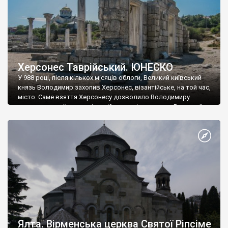
Херсонес Таврійський. ЮНЕСКО
У 988 році, після кількох місяців облоги, Великий київський
князь Володимир захопив Херсонес, візантійське, на той час,
місто. Саме взяття Херсонесу дозволило Володимиру
диктувати свої умови візантійському імператору Василю ІІ, та
одружитися з його дочкою Ганною. Цього ж року, в
Херсонесі Володимир-язичник, став Василем-християнином.
А потім було Хрещення Русі. На честь Херсонесу Таврійського
названо місто […]
Ялта. Вірменська церква Святої Ріпсіме