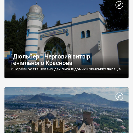
“Дюльбер”. Черговий витвір
геніального Краснова
У Кореїзі розташовано декілька відомих Кримських палаців.