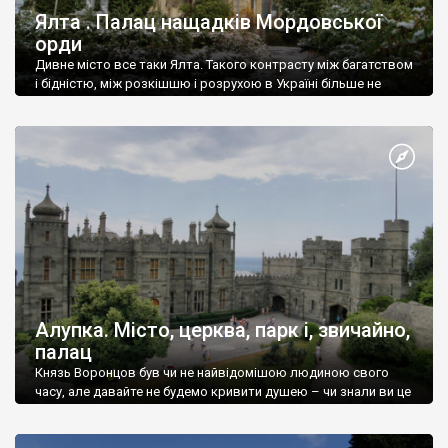
Ялта . Палац нащадків Мордовської
орди
Дивне місто все таки Ялта. Такого контрасту між багатством
і бідністю, між розкішшю і розрухою в Україні більше не
знайдеш.
Алупка. Місто, церква, парк і, звичайно,
палац
Князь Воронцов був чи не найвідомішою людиною свого
часу, але давайте не будемо кривити душею – чи знали ви це
прізвище до відвідин Алупки? Мабуть все таки ні.