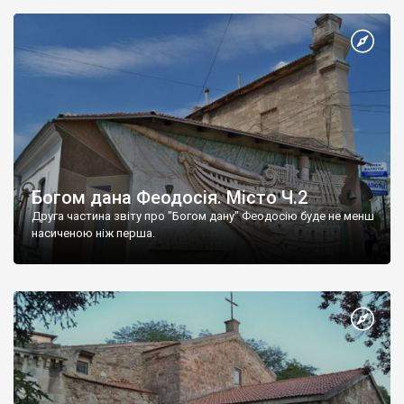
Богом дана Феодосія. Місто Ч.2
Друга частина звіту про "Богом дану" Феодосію буде не менш
насиченою ніж перша.