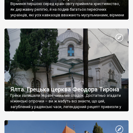
Вірменія першою серед країн світу прийняла християнство,
як державну релігію, й на подив багатьох пересічних
українців, які усіх кавказців вважають мусульманами, вірмени
є відданими вірянами Христа
Ялта. Грецька церква Феодора Тирона
Греки залишили Україні чималий спадок. Достатньо згадати
ніжинські огірочки – ви ж мабуть всі знаєте, що цей,
загублений у радянські часи, легендарний рецепт привезли у
Ніжин греки?