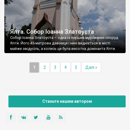
Ялта. Собор Іоанна Златоуста
Собор Іоанна Златоуста – одна із перших мурованих споруд
Ялти. Його 45-метрова дзвіниця і нині видніється в місті
майже звідусіль, а колись це була висотна домінанта Ялти.
1
2
3
4
5
Далі »
Станьте нашим автором