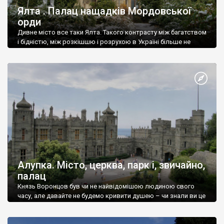
Ялта . Палац нащадків Мордовської
орди
Дивне місто все таки Ялта. Такого контрасту між багатством
і бідністю, між розкішшю і розрухою в Україні більше не
знайдеш.
Алупка. Місто, церква, парк і, звичайно,
палац
Князь Воронцов був чи не найвідомішою людиною свого
часу, але давайте не будемо кривити душею – чи знали ви це
прізвище до відвідин Алупки? Мабуть все таки ні.