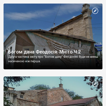
Богом дана Феодосія. Місто Ч.2
Друга частина звіту про "Богом дану" Феодосію буде не менш
насиченою ніж перша.