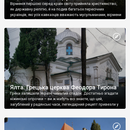
Вірменія першою серед країн світу прийняла християнство,
як державну релігію, й на подив багатьох пересічних
українців, які усіх кавказців вважають мусульманами, вірмени
є відданими вірянами Христа
Ялта. Грецька церква Феодора Тирона
Греки залишили Україні чималий спадок. Достатньо згадати
ніжинські огірочки – ви ж мабуть всі знаєте, що цей,
загублений у радянські часи, легендарний рецепт привезли у
Ніжин греки?