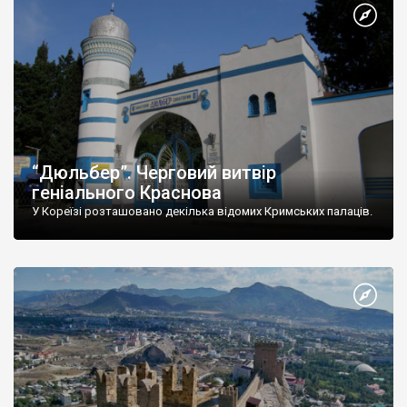
“Дюльбер”. Черговий витвір
геніального Краснова
У Кореїзі розташовано декілька відомих Кримських палаців.