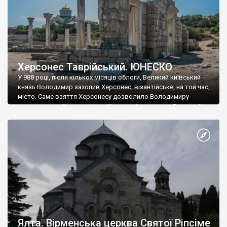
Херсонес Таврійський. ЮНЕСКО
У 988 році, після кількох місяців облоги, Великий київський
князь Володимир захопив Херсонес, візантійське, на той час,
місто. Саме взяття Херсонесу дозволило Володимиру
диктувати свої умови візантійському імператору Василю ІІ, та
одружитися з його дочкою Ганною. Цього ж року, в
Херсонесі Володимир-язичник, став Василем-християнином.
А потім було Хрещення Русі. На честь Херсонесу Таврійського
названо місто […]
Ялта. Вірменська церква Святої Ріпсіме