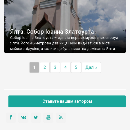
Ялта. Собор Іоанна Златоуста
Собор Іоанна Златоуста – одна із перших мурованих споруд
Ялти. Його 45-метрова дзвіниця і нині видніється в місті
майже звідусіль, а колись це була висотна домінанта Ялти.
1
2
3
4
5
Далі »
Станьте нашим автором