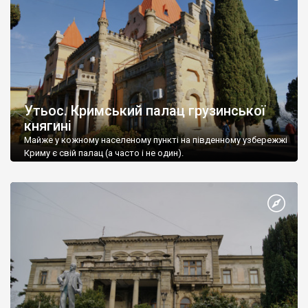
Утьос. Кримський палац грузинської
княгині
Майже у кожному населеному пункті на південному узбережжі
Криму є свій палац (а часто і не один).