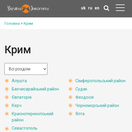
uk
ru
en
Головна
>
Крим
Крим
Алушта
Сімферопольський район
Бахчисарайський район
Судак
Євпаторія
Феодосія
Керч
Чорноморський район
Красноперекопський
Ялта
район
Севастополь