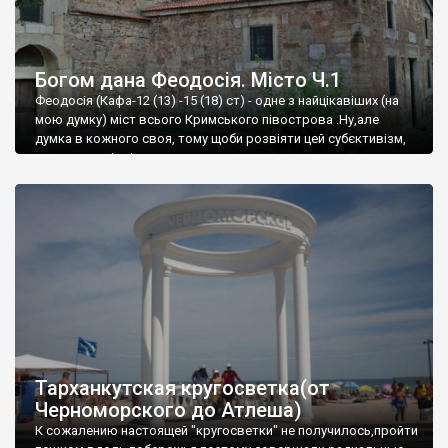
Богом дана Феодосія. Місто Ч.1
Феодосія (Кафа-12 (13) -15 (18) ст) - одне з найцікавіших (на
мою думку) міст всього Кримського півострова .Ну,але
думка в кожного своя, тому щоби розвіяти цей субєктивізм,
запрошую відвідати це
Тарханкутская кругосветка(от
Черноморского до Атлеша)
К сожалению настоящей "кругосветки" не получилось,пройти