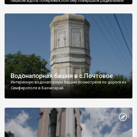
пешком вдоль побережья,поэтому совершали радиальные
вылазки из Оленевки.
Водонапорная башня в с.Почтовое
Интересную водонапорную башню посмотрели по дороге из
Симферополя в Бахчисарай.