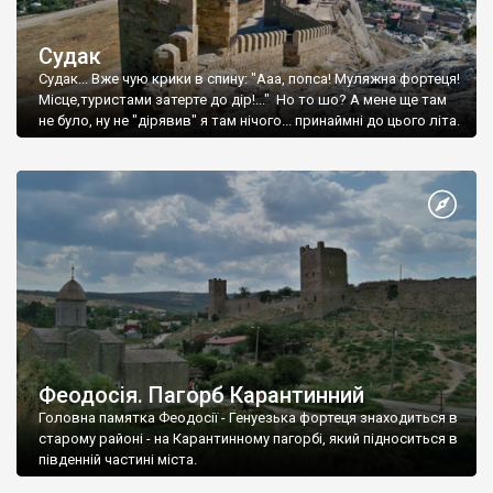
Судак
Судак... Вже чую крики в спину: "Ааа, попса! Муляжна фортеця!
Місце,туристами затерте до дір!..." Но то шо? А мене ще там
не було, ну не "дірявив" я там нічого... принаймні до цього літа.
Феодосія. Пагорб Карантинний
Головна памятка Феодосії - Генуезька фортеця знаходиться в
старому районі - на Карантинному пагорбі, який підноситься в
південній частині міста.