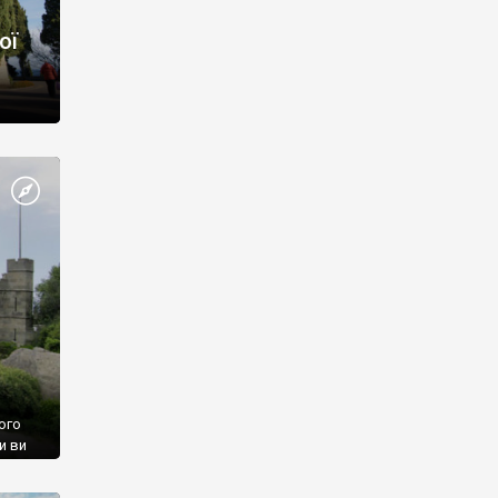
ої
ого
и ви