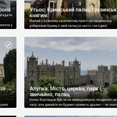
рона
Утьос. Кримський палац грузинськ
княгині
згадати
Майже у кожному населеному пункті на південному
ивезли у
узбережжі Криму є свій палац (а часто і не один).
ої
Алупка. Місто, церква, парк і,
звичайно, палац
Князь Воронцов був чи не найвідомішою людиною св
раїні
часу, але давайте не будемо кривити душею – чи знал
це прізвище до відвідин Алупки? Мабуть все таки ні.