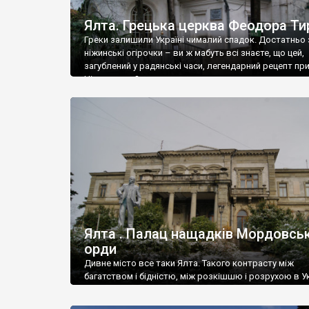
Ялта. Грецька церква Феодора Ти
Греки залишили Україні чималий спадок. Достатньо 
ніжинські огірочки – ви ж мабуть всі знаєте, що цей,
загублений у радянські часи, легендарний рецепт пр
Ніжин греки?
Ялта . Палац нащадків Мордовськ
орди
Дивне місто все таки Ялта. Такого контрасту між
багатством і бідністю, між розкішшю і розрухою в Ук
більше не знайдеш.