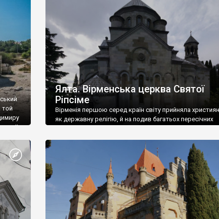
ефактів
називаються «повстяками» (postaki)…” “Вино. Крим
єкту
виробляє відмінне вино і його вдосталь: воно все ду
го».
легке біле і дуже […]
ти та
Ялта. Вірменська церква Святої
Ріпсіме
вський
 той
Вірменія першою серед країн світу прийняла христия
димиру
як державну релігію, й на подив багатьох пересічних
илю ІІ,
українців, які усіх кавказців вважають мусульманами,
 в
вірмени є відданими вірянами Христа