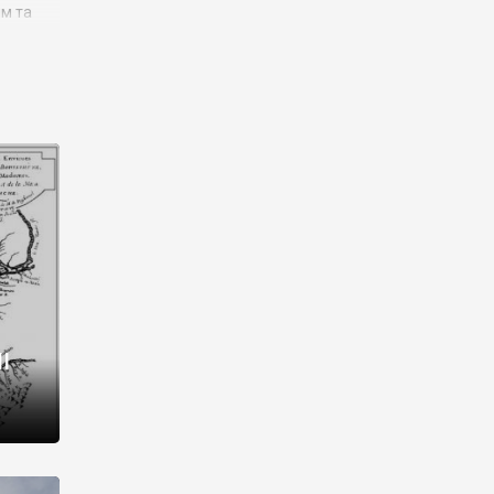
им та
ора і
є
го типу,
ей-
рний
ста:
 райони
від 2
I
і,
рукти,
 котрі