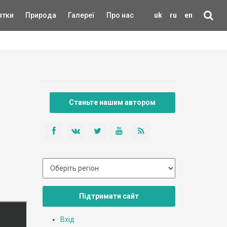
ятки
Природа
Галереї
Про нас
uk
ru
en
Станьте нашим автором
Підтримати сайт
Вхід