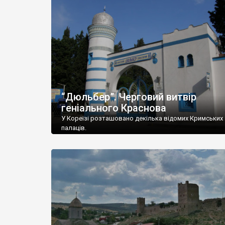
“Дюльбер”. Черговий витвір
геніального Краснова
У Кореїзі розташовано декілька відомих Кримських
палаців.