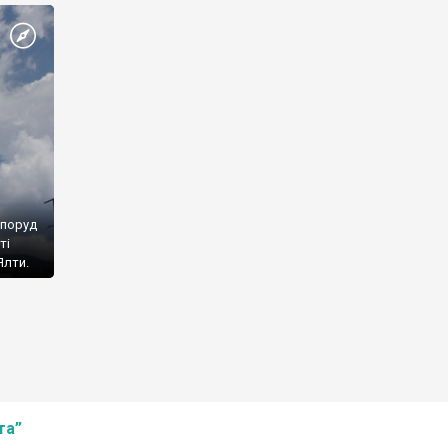
споруд
ті
Ялти.
та”