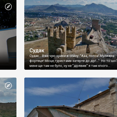
Судак
Судак... Вже чую крики в спину: "Ааа, попса! Муляжна
фортеця! Місце,туристами затерте до дір!..." Но то шо
мене ще там не було, ну не "дірявив" я там нічого...
принаймні до цього літа.