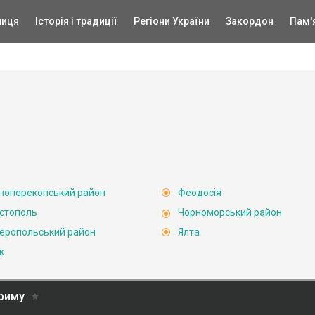
ниця
Історія і традиції
Регіони України
Закордон
Пам'
ноперекопський район
Феодосія
стополь
Чорноморський район
еропольський район
Ялта
к