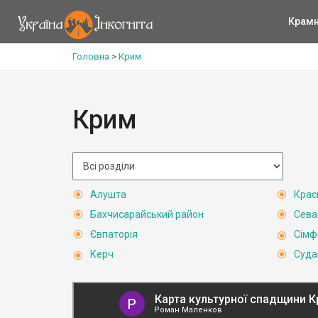
Крам
Головна
>
Крим
Крим
Алушта
Крас
Бахчисарайський район
Сева
Євпаторія
Сімф
Керч
Суда