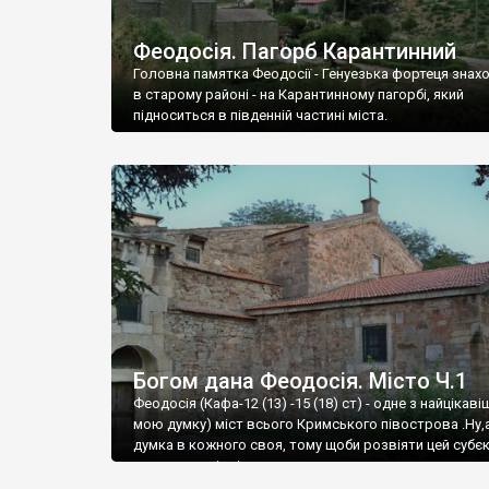
Феодосія. Пагорб Карантинний
Головна памятка Феодосії - Генуезька фортеця знах
в старому районі - на Карантинному пагорбі, який
підноситься в південній частині міста.
Богом дана Феодосія. Місто Ч.1
Феодосія (Кафа-12 (13) -15 (18) ст) - одне з найцікаві
мою думку) міст всього Кримського півострова .Ну,
думка в кожного своя, тому щоби розвіяти цей субєк
запрошую відвідати це