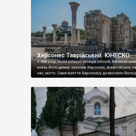
музею «Новгородський музей-заповідник» сотні арт
візантійської доби. Раритети викрадені з фондів об’
культурної спадщини ЮНЕСКО «Херсонеса Таврійсько
Офіційно – на виставку «Золото Візантії», але експер
влада в Україні вважають це лише […]
Херсонес Таврійський. ЮНЕСКО
У 988 році, після кількох місяців облоги, Великий киї
князь Володимир захопив Херсонес, візантійське, на
час, місто. Саме взяття Херсонесу дозволило Воло
диктувати свої умови візантійському імператору Вас
та одружитися з його дочкою Ганною. Цього ж року,
Херсонесі Володимир-язичник, став Василем-
християнином. А потім було Хрещення Русі. На честь
Херсонесу Таврійського названо місто […]