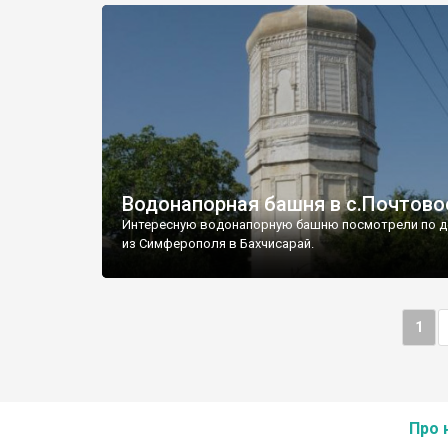
Водонапорная башня в с.Почтово
Интересную водонапорную башню посмотрели по д
из Симферополя в Бахчисарай.
1
Про 