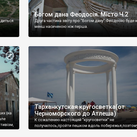
Богом дана Феодосія. Місто Ч.2
одиться
Друга частина звіту про "Богом дану" Феодосію буде 
менш насиченою ніж перша.
Тарханкутская кругосветка(от
Черноморского до Атлеша)
ших (на
але
К сожалению настоящей "кругосветки" не
тивізм,
получилось,пройти пешком вдоль побережья,поэтом
совершали радиальные вылазки из Оленевки.