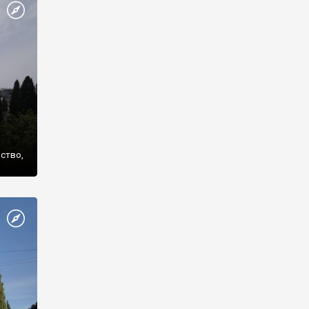
же
нство,