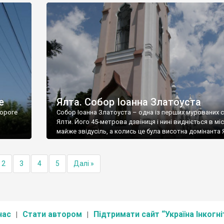
е
Ялта. Собор Іоанна Златоуста
ороге
Собор Іоанна Златоуста – одна із перших мурованих 
Ялти. Його 45-метрова дзвіниця і нині видніється в міс
майже звідусіль, а колись це була висотна домінанта 
2
3
4
5
Далі »
нас
Стати автором
Підтримати сайт “Україна Інкогні