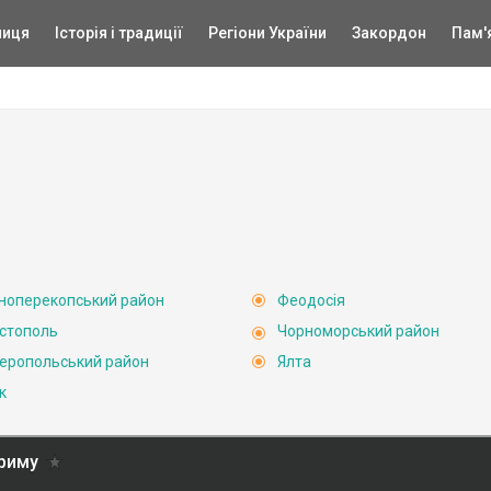
ниця
Історія і традиції
Регіони України
Закордон
Пам'
ноперекопський район
Феодосія
стополь
Чорноморський район
еропольський район
Ялта
к