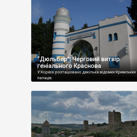
“Дюльбер”. Черговий витвір
геніального Краснова
У Кореїзі розташовано декілька відомих Кримських
палаців.