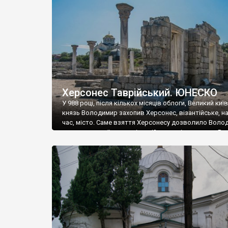
музею «Новгородський музей-заповідник» сотні арт
візантійської доби. Раритети викрадені з фондів об’
культурної спадщини ЮНЕСКО «Херсонеса Таврійсько
Офіційно – на виставку «Золото Візантії», але експер
влада в Україні вважають це лише […]
Херсонес Таврійський. ЮНЕСКО
У 988 році, після кількох місяців облоги, Великий киї
князь Володимир захопив Херсонес, візантійське, на
час, місто. Саме взяття Херсонесу дозволило Воло
диктувати свої умови візантійському імператору Вас
та одружитися з його дочкою Ганною. Цього ж року,
Херсонесі Володимир-язичник, став Василем-
християнином. А потім було Хрещення Русі. На честь
Херсонесу Таврійського названо місто […]