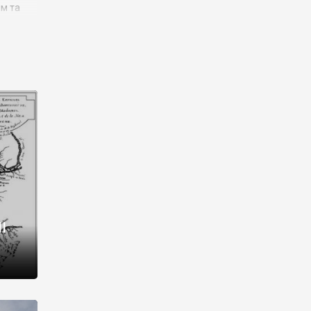
им та
ора і
є
го типу,
ей-
рний
ста:
 райони
від 2
I
і,
рукти,
 котрі