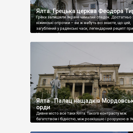
Ялта. Грецька церква Феодора Ти
Греки залишили Україні чималий спадок. Достатньо 
ніжинські огірочки – ви ж мабуть всі знаєте, що цей,
загублений у радянські часи, легендарний рецепт пр
Ніжин греки?
Ялта . Палац нащадків Мордовськ
орди
Дивне місто все таки Ялта. Такого контрасту між
багатством і бідністю, між розкішшю і розрухою в Ук
більше не знайдеш.