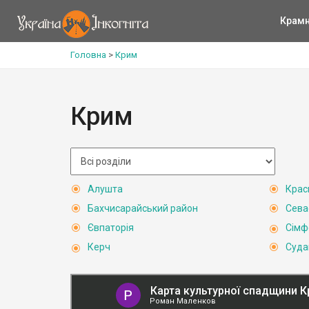
Крам
Головна
>
Крим
Крим
Алушта
Крас
Бахчисарайський район
Сева
Євпаторія
Сімф
Керч
Суда