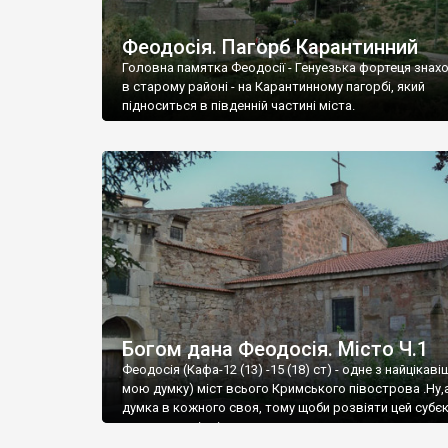
Феодосія. Пагорб Карантинний
Головна памятка Феодосії - Генуезька фортеця знах
в старому районі - на Карантинному пагорбі, який
підноситься в південній частині міста.
Богом дана Феодосія. Місто Ч.1
Феодосія (Кафа-12 (13) -15 (18) ст) - одне з найцікаві
мою думку) міст всього Кримського півострова .Ну,
думка в кожного своя, тому щоби розвіяти цей субєк
запрошую відвідати це