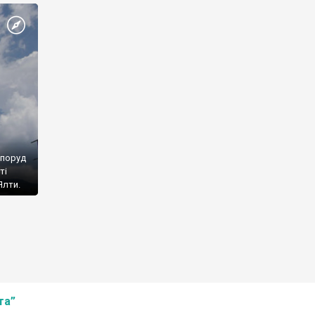
споруд
ті
Ялти.
та”