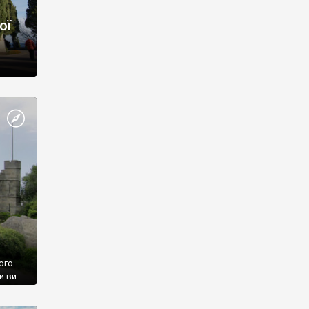
ої
ого
и ви