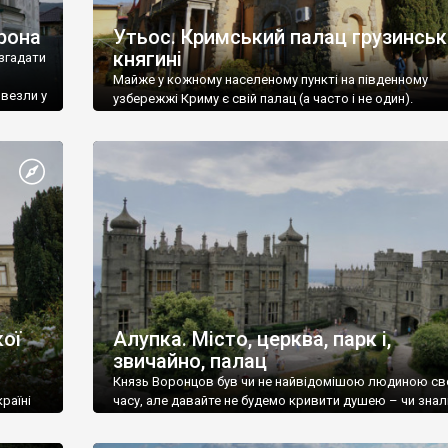
рона
Утьос. Кримський палац грузинськ
княгині
згадати
Майже у кожному населеному пункті на південному
ивезли у
узбережжі Криму є свій палац (а часто і не один).
ої
Алупка. Місто, церква, парк і,
звичайно, палац
Князь Воронцов був чи не найвідомішою людиною св
раїні
часу, але давайте не будемо кривити душею – чи знал
це прізвище до відвідин Алупки? Мабуть все таки ні.