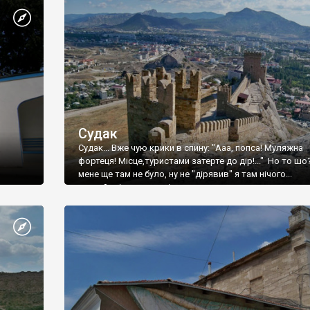
Судак
Судак... Вже чую крики в спину: "Ааа, попса! Муляжна
фортеця! Місце,туристами затерте до дір!..." Но то шо
мене ще там не було, ну не "дірявив" я там нічого...
принаймні до цього літа.