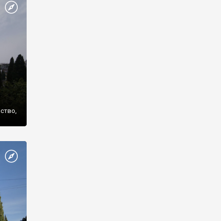
же
нство,