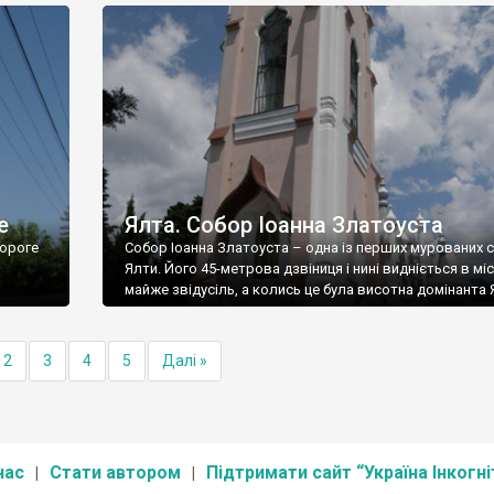
е
Ялта. Собор Іоанна Златоуста
ороге
Собор Іоанна Златоуста – одна із перших мурованих 
Ялти. Його 45-метрова дзвіниця і нині видніється в міс
майже звідусіль, а колись це була висотна домінанта 
2
3
4
5
Далі »
нас
Стати автором
Підтримати сайт “Україна Інкогні