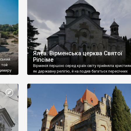
ефактів
називаються «повстяками» (postaki)…” “Вино. Крим
єкту
виробляє відмінне вино і його вдосталь: воно все ду
го».
легке біле і дуже […]
ти та
Ялта. Вірменська церква Святої
Ріпсіме
вський
 той
Вірменія першою серед країн світу прийняла христия
димиру
як державну релігію, й на подив багатьох пересічних
илю ІІ,
українців, які усіх кавказців вважають мусульманами,
 в
вірмени є відданими вірянами Христа