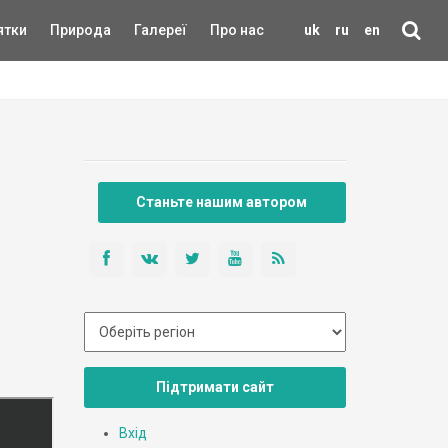
ятки
Природа
Галереї
Про нас
uk
ru
en
Станьте нашим автором
Підтримати сайт
Вхід