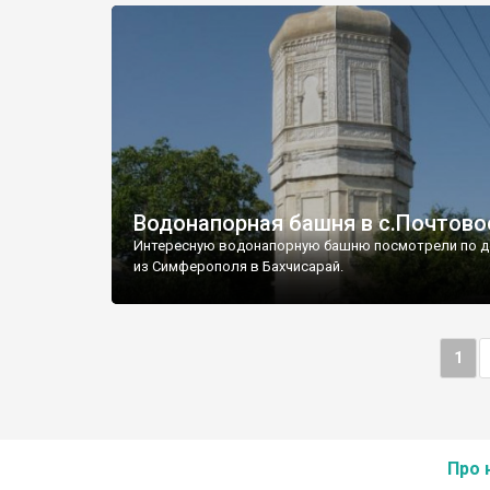
Водонапорная башня в с.Почтово
Интересную водонапорную башню посмотрели по д
из Симферополя в Бахчисарай.
1
Про 