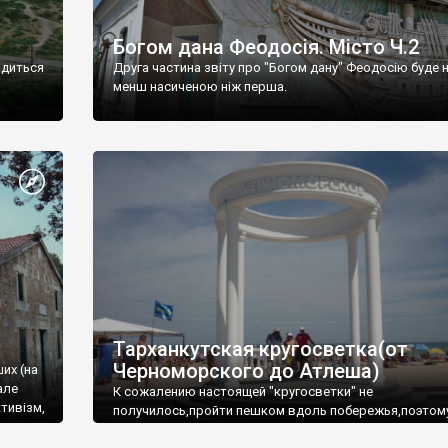
Богом дана Феодосія. Місто Ч.2
одиться
Друга частина звіту про "Богом дану" Феодосію буде 
менш насиченою ніж перша.
Тарханкутская кругосветка(от
Черноморского до Атлеша)
ших (на
але
К сожалению настоящей "кругосветки" не
тивізм,
получилось,пройти пешком вдоль побережья,поэтом
совершали радиальные вылазки из Оленевки.