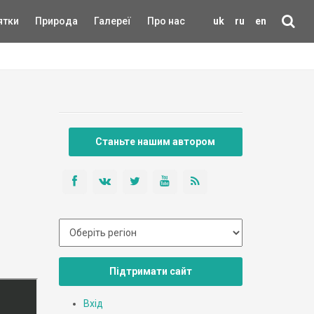
ятки
Природа
Галереї
Про нас
uk
ru
en
Станьте нашим автором
Підтримати сайт
Вхід