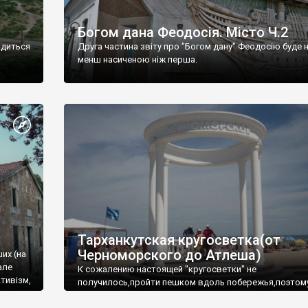
Богом дана Феодосія. Місто Ч.2
одиться
Друга частина звіту про "Богом дану" Феодосію буде 
менш насиченою ніж перша.
Тарханкутская кругосветка(от
Черноморского до Атлеша)
ших (на
але
К сожалению настоящей "кругосветки" не
тивізм,
получилось,пройти пешком вдоль побережья,поэтом
совершали радиальные вылазки из Оленевки.