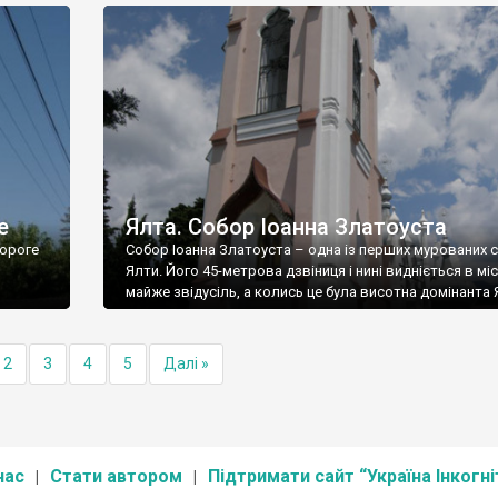
е
Ялта. Собор Іоанна Златоуста
ороге
Собор Іоанна Златоуста – одна із перших мурованих 
Ялти. Його 45-метрова дзвіниця і нині видніється в міс
майже звідусіль, а колись це була висотна домінанта 
2
3
4
5
Далі »
нас
Стати автором
Підтримати сайт “Україна Інкогні