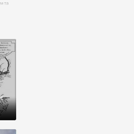
им та
ора і
є
го типу,
ей-
рний
ста:
 райони
від 2
I
і,
рукти,
 котрі