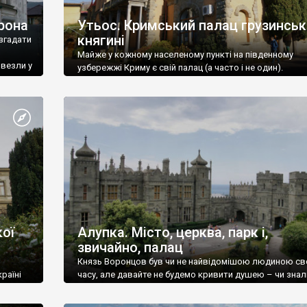
рона
Утьос. Кримський палац грузинськ
княгині
згадати
Майже у кожному населеному пункті на південному
ивезли у
узбережжі Криму є свій палац (а часто і не один).
ої
Алупка. Місто, церква, парк і,
звичайно, палац
Князь Воронцов був чи не найвідомішою людиною св
раїні
часу, але давайте не будемо кривити душею – чи знал
це прізвище до відвідин Алупки? Мабуть все таки ні.