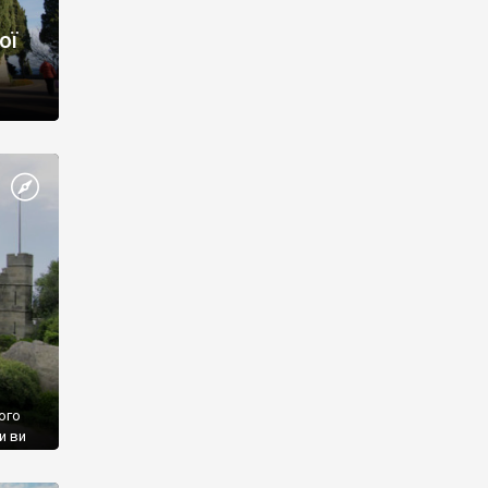
ої
ого
и ви