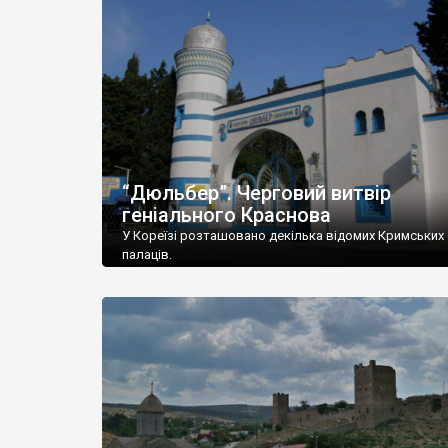
“Дюльбер”. Черговий витвір
геніального Краснова
У Кореїзі розташовано декілька відомих Кримських
палаців.