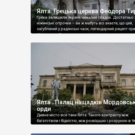
Ялта. Грецька церква Феодора Ти
Греки залишили Україні чималий спадок. Достатньо 
ніжинські огірочки – ви ж мабуть всі знаєте, що цей,
загублений у радянські часи, легендарний рецепт пр
Ніжин греки?
Ялта . Палац нащадків Мордовськ
орди
Дивне місто все таки Ялта. Такого контрасту між
багатством і бідністю, між розкішшю і розрухою в Ук
більше не знайдеш.