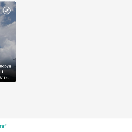
споруд
ті
Ялти.
та”