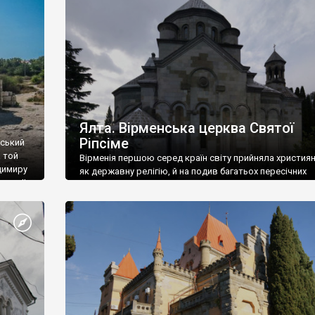
ефактів
називаються «повстяками» (postaki)…” “Вино. Крим
єкту
виробляє відмінне вино і його вдосталь: воно все ду
го».
легке біле і дуже […]
ти та
Ялта. Вірменська церква Святої
Ріпсіме
вський
 той
Вірменія першою серед країн світу прийняла христия
димиру
як державну релігію, й на подив багатьох пересічних
илю ІІ,
українців, які усіх кавказців вважають мусульманами,
 в
вірмени є відданими вірянами Христа