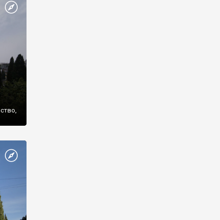
же
нство,