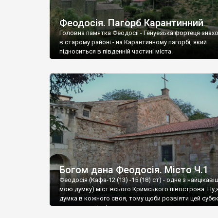
Феодосія. Пагорб Карантинний
Головна памятка Феодосії - Генуезька фортеця знах
в старому районі - на Карантинному пагорбі, який
підноситься в південній частині міста.
Богом дана Феодосія. Місто Ч.1
Феодосія (Кафа-12 (13) -15 (18) ст) - одне з найцікаві
мою думку) міст всього Кримського півострова .Ну,
думка в кожного своя, тому щоби розвіяти цей субєк
запрошую відвідати це