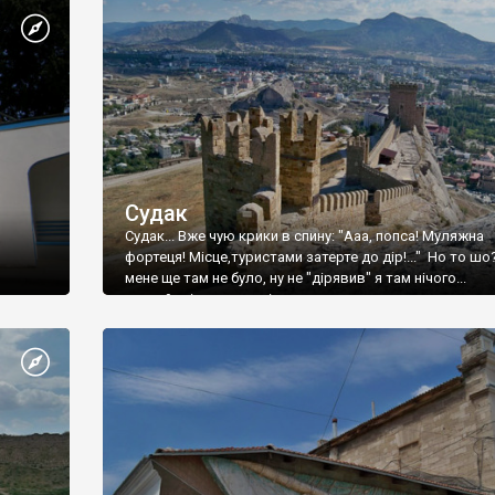
Судак
Судак... Вже чую крики в спину: "Ааа, попса! Муляжна
фортеця! Місце,туристами затерте до дір!..." Но то шо
мене ще там не було, ну не "дірявив" я там нічого...
принаймні до цього літа.