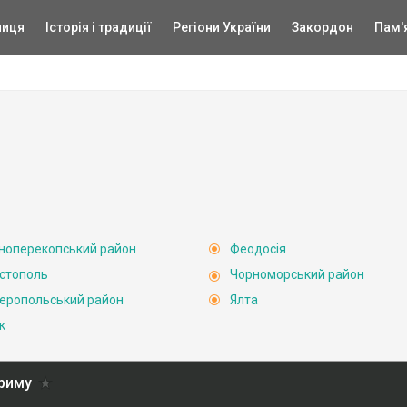
ниця
Історія і традиції
Регіони України
Закордон
Пам'
ноперекопський район
Феодосія
стополь
Чорноморський район
еропольський район
Ялта
к