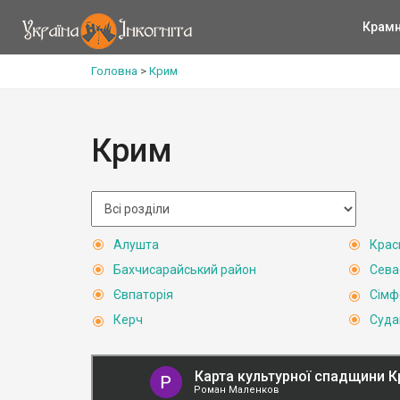
Крам
Головна
>
Крим
Крим
Алушта
Крас
Бахчисарайський район
Сева
Євпаторія
Сімф
Керч
Суда