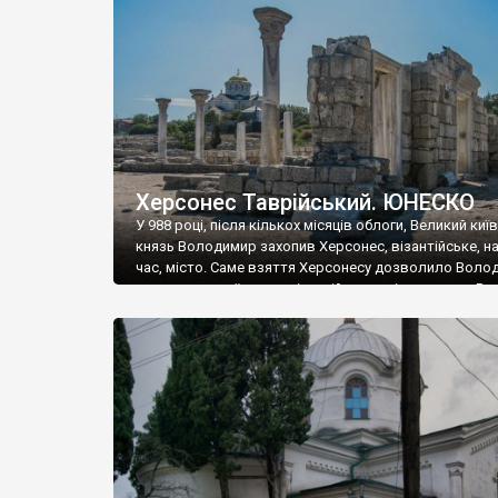
музею «Новгородський музей-заповідник» сотні арт
візантійської доби. Раритети викрадені з фондів об’
культурної спадщини ЮНЕСКО «Херсонеса Таврійсько
Офіційно – на виставку «Золото Візантії», але експер
влада в Україні вважають це лише […]
Херсонес Таврійський. ЮНЕСКО
У 988 році, після кількох місяців облоги, Великий киї
князь Володимир захопив Херсонес, візантійське, на
час, місто. Саме взяття Херсонесу дозволило Воло
диктувати свої умови візантійському імператору Вас
та одружитися з його дочкою Ганною. Цього ж року,
Херсонесі Володимир-язичник, став Василем-
християнином. А потім було Хрещення Русі. На честь
Херсонесу Таврійського названо місто […]