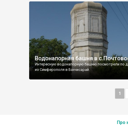
Водонапорная башня в с.Почтово
Интересную водонапорную башню посмотрели по д
из Симферополя в Бахчисарай.
1
Про 