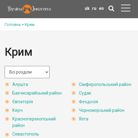
uk
ru
en
Головна
>
Крим
Крим
Алушта
Сімферопольський район
Бахчисарайський район
Судак
Євпаторія
Феодосія
Керч
Чорноморський район
Красноперекопський
Ялта
район
Севастополь