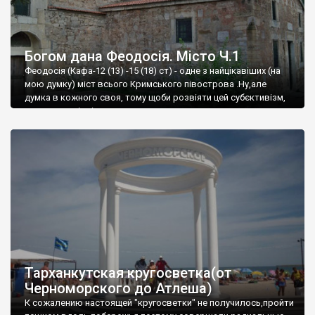
Богом дана Феодосія. Місто Ч.1
Феодосія (Кафа-12 (13) -15 (18) ст) - одне з найцікавіших (на
мою думку) міст всього Кримського півострова .Ну,але
думка в кожного своя, тому щоби розвіяти цей субєктивізм,
запрошую відвідати це
Тарханкутская кругосветка(от
Черноморского до Атлеша)
К сожалению настоящей "кругосветки" не получилось,пройти