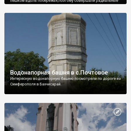
пешком вдоль побережья,поэтому совершали радиальные
вылазки из Оленевки.
Водонапорная башня в с.Почтовое
Интересную водонапорную башню посмотрели по дороге из
Симферополя в Бахчисарай.