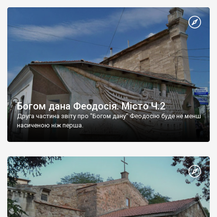
Богом дана Феодосія. Місто Ч.2
Друга частина звіту про "Богом дану" Феодосію буде не менш
насиченою ніж перша.