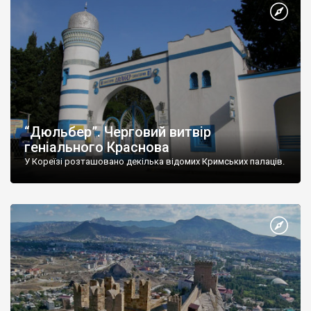
“Дюльбер”. Черговий витвір
геніального Краснова
У Кореїзі розташовано декілька відомих Кримських палаців.