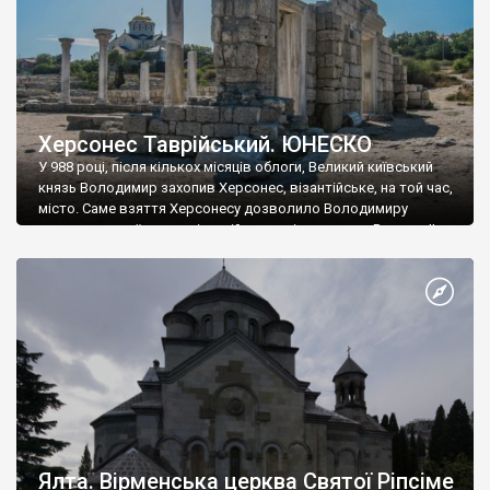
Херсонес Таврійський. ЮНЕСКО
У 988 році, після кількох місяців облоги, Великий київський
князь Володимир захопив Херсонес, візантійське, на той час,
місто. Саме взяття Херсонесу дозволило Володимиру
диктувати свої умови візантійському імператору Василю ІІ, та
одружитися з його дочкою Ганною. Цього ж року, в
Херсонесі Володимир-язичник, став Василем-християнином.
А потім було Хрещення Русі. На честь Херсонесу Таврійського
названо місто […]
Ялта. Вірменська церква Святої Ріпсіме