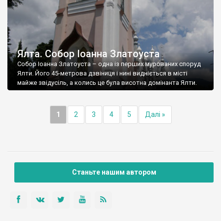
Ялта. Собор Іоанна Златоуста
Собор Іоанна Златоуста – одна із перших мурованих споруд
Ялти. Його 45-метрова дзвіниця і нині видніється в місті
майже звідусіль, а колись це була висотна домінанта Ялти.
1
2
3
4
5
Далі »
Станьте нашим автором