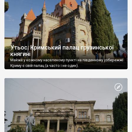
Утьос. Кримський палац грузинської
княгині
Майже у кожному населеному пункті на південному узбережжі
Криму є свій палац (а часто і не один).