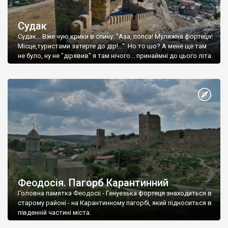
Судак
Судак... Вже чую крики в спину: "Ааа, попса! Муляжна фортеця!
Місце,туристами затерте до дір!..." Но то шо? А мене ще там
не було, ну не "дірявив" я там нічого... принаймні до цього літа.
Феодосія. Пагорб Карантинний
Головна памятка Феодосії - Генуезька фортеця знаходиться в
старому районі - на Карантинному пагорбі, який підноситься в
південній частині міста.