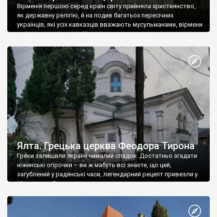
Вірменія першою серед країн світу прийняла християнство,
як державну релігію, й на подив багатьох пересічних
українців, які усіх кавказців вважають мусульманами, вірмени
є відданими вірянами Христа
Ялта. Грецька церква Феодора Тирона
Греки залишили Україні чималий спадок. Достатньо згадати
ніжинські огірочки – ви ж мабуть всі знаєте, що цей,
загублений у радянські часи, легендарний рецепт привезли у
Ніжин греки?