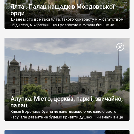
Ялта . Палац нащадків Мордовської
орди
Дивне місто все таки Ялта. Такого контрасту між багатством
і бідністю, між розкішшю і розрухою в Україні більше не
знайдеш.
Алупка. Місто, церква, парк і, звичайно,
палац
Князь Воронцов був чи не найвідомішою людиною свого
часу, але давайте не будемо кривити душею – чи знали ви це
прізвище до відвідин Алупки? Мабуть все таки ні.