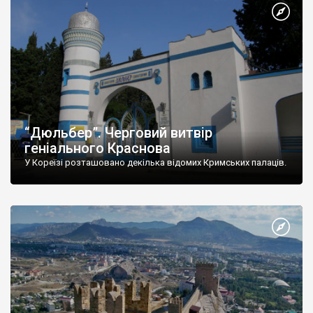
“Дюльбер”. Черговий витвір
геніального Краснова
У Кореїзі розташовано декілька відомих Кримських палаців.