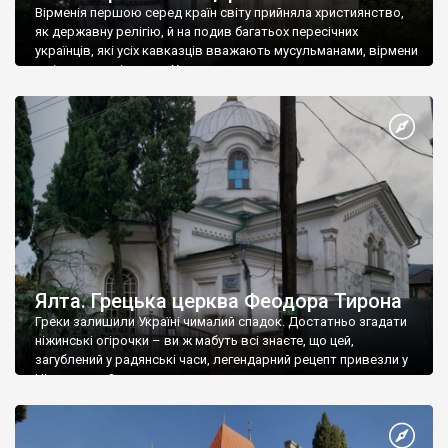
Вірменія першою серед країн світу прийняла християнство,
як державну релігію, й на подив багатьох пересічних
українців, які усіх кавказців вважають мусульманами, вірмени
є відданими вірянами Христа
Ялта. Грецька церква Феодора Тирона
Греки залишили Україні чималий спадок. Достатньо згадати
ніжинські огірочки – ви ж мабуть всі знаєте, що цей,
загублений у радянські часи, легендарний рецепт привезли у
Ніжин греки?