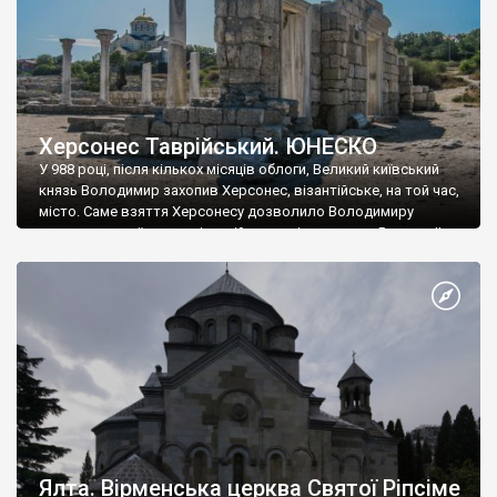
Херсонес Таврійський. ЮНЕСКО
У 988 році, після кількох місяців облоги, Великий київський
князь Володимир захопив Херсонес, візантійське, на той час,
місто. Саме взяття Херсонесу дозволило Володимиру
диктувати свої умови візантійському імператору Василю ІІ, та
одружитися з його дочкою Ганною. Цього ж року, в
Херсонесі Володимир-язичник, став Василем-християнином.
А потім було Хрещення Русі. На честь Херсонесу Таврійського
названо місто […]
Ялта. Вірменська церква Святої Ріпсіме