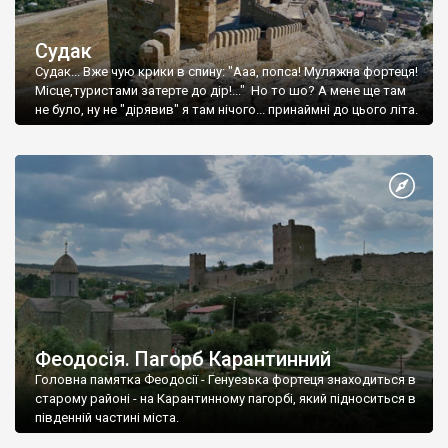
Судак
Судак... Вже чую крики в спину: "Ааа, попса! Муляжна фортеця!
Місце,туристами затерте до дір!..." Но то шо? А мене ще там
не було, ну не "дірявив" я там нічого... принаймні до цього літа.
Феодосія. Пагорб Карантинний
Головна памятка Феодосії - Генуезька фортеця знаходиться в
старому районі - на Карантинному пагорбі, який підноситься в
південній частині міста.