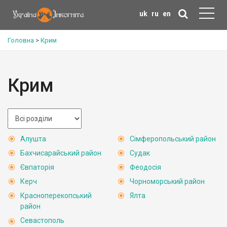
uk
ru
en
Головна
>
Крим
Крим
Алушта
Сімферопольський район
Бахчисарайський район
Судак
Євпаторія
Феодосія
Керч
Чорноморський район
Красноперекопський
Ялта
район
Севастополь