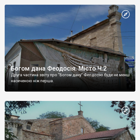
Богом дана Феодосія. Місто Ч.2
Друга частина звіту про "Богом дану" Феодосію буде не менш
насиченою ніж перша.