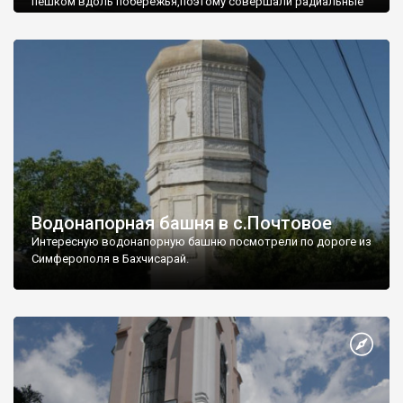
пешком вдоль побережья,поэтому совершали радиальные
вылазки из Оленевки.
Водонапорная башня в с.Почтовое
Интересную водонапорную башню посмотрели по дороге из
Симферополя в Бахчисарай.