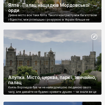
Ялта . Палац нащадків Мордовської
орди
Дивне місто все таки Ялта. Такого контрасту між багатством
і бідністю, між розкішшю і розрухою в Україні більше не
знайдеш.
Алупка. Місто, церква, парк і, звичайно,
палац
Князь Воронцов був чи не найвідомішою людиною свого
часу, але давайте не будемо кривити душею – чи знали ви це
прізвище до відвідин Алупки? Мабуть все таки ні.