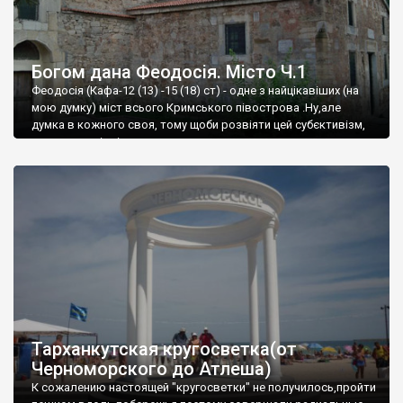
Богом дана Феодосія. Місто Ч.1
Феодосія (Кафа-12 (13) -15 (18) ст) - одне з найцікавіших (на
мою думку) міст всього Кримського півострова .Ну,але
думка в кожного своя, тому щоби розвіяти цей субєктивізм,
запрошую відвідати це
Тарханкутская кругосветка(от
Черноморского до Атлеша)
К сожалению настоящей "кругосветки" не получилось,пройти