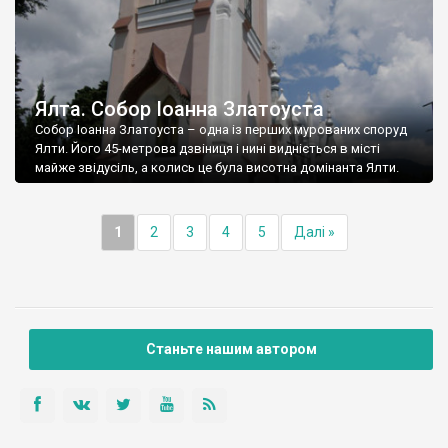
Ялта. Собор Іоанна Златоуста
Собор Іоанна Златоуста – одна із перших мурованих споруд
Ялти. Його 45-метрова дзвіниця і нині видніється в місті
майже звідусіль, а колись це була висотна домінанта Ялти.
1
2
3
4
5
Далі »
Станьте нашим автором