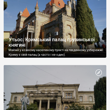
Утьос. Кримський палац грузинської
княгині
Майже у кожному населеному пункті на південному узбережжі
Криму є свій палац (а часто і не один).