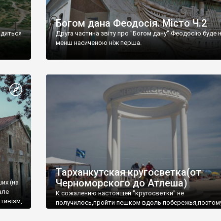
Богом дана Феодосія. Місто Ч.2
одиться
Друга частина звіту про "Богом дану" Феодосію буде 
менш насиченою ніж перша.
Тарханкутская кругосветка(от
Черноморского до Атлеша)
ших (на
але
К сожалению настоящей "кругосветки" не
тивізм,
получилось,пройти пешком вдоль побережья,поэтом
совершали радиальные вылазки из Оленевки.