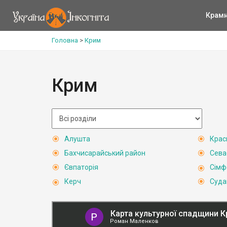
Крам
Головна
>
Крим
Крим
Алушта
Крас
Бахчисарайський район
Сева
Євпаторія
Сімф
Керч
Суда