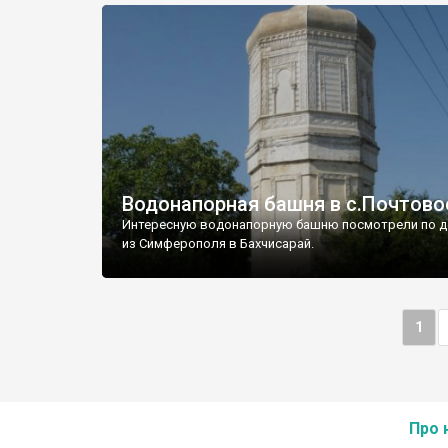
Водонапорная башня в с.Почтово
Интересную водонапорную башню посмотрели по д
из Симферополя в Бахчисарай.
1
Про 