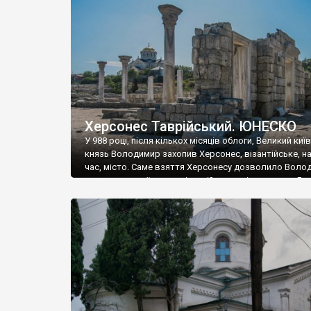
музею «Новгородський музей-заповідник» сотні арт
візантійської доби. Раритети викрадені з фондів об’
культурної спадщини ЮНЕСКО «Херсонеса Таврійсько
Офіційно – на виставку «Золото Візантії», але експер
влада в Україні вважають це лише […]
Херсонес Таврійський. ЮНЕСКО
У 988 році, після кількох місяців облоги, Великий киї
князь Володимир захопив Херсонес, візантійське, на
час, місто. Саме взяття Херсонесу дозволило Воло
диктувати свої умови візантійському імператору Вас
та одружитися з його дочкою Ганною. Цього ж року,
Херсонесі Володимир-язичник, став Василем-
християнином. А потім було Хрещення Русі. На честь
Херсонесу Таврійського названо місто […]