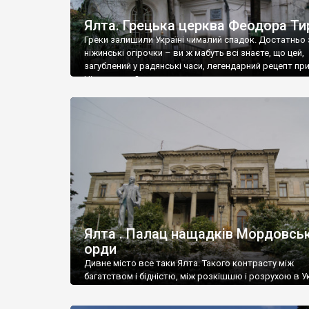
Ялта. Грецька церква Феодора Ти
Греки залишили Україні чималий спадок. Достатньо 
ніжинські огірочки – ви ж мабуть всі знаєте, що цей,
загублений у радянські часи, легендарний рецепт пр
Ніжин греки?
Ялта . Палац нащадків Мордовськ
орди
Дивне місто все таки Ялта. Такого контрасту між
багатством і бідністю, між розкішшю і розрухою в Ук
більше не знайдеш.