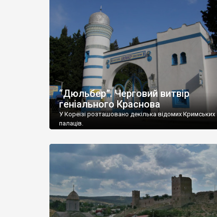
“Дюльбер”. Черговий витвір
геніального Краснова
У Кореїзі розташовано декілька відомих Кримських
палаців.