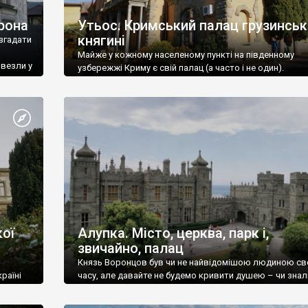
рона
Утьос. Кримський палац грузинськ
княгині
згадати
Майже у кожному населеному пункті на південному
ивезли у
узбережжі Криму є свій палац (а часто і не один).
ої
Алупка. Місто, церква, парк і,
звичайно, палац
Князь Воронцов був чи не найвідомішою людиною св
раїні
часу, але давайте не будемо кривити душею – чи знал
це прізвище до відвідин Алупки? Мабуть все таки ні.