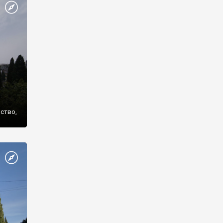
же
нство,