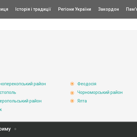
ниця
Історія і традиції
Регіони України
Закордон
Пам'
ноперекопський район
Феодосія
стополь
Чорноморський район
еропольський район
Ялта
к