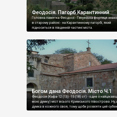
Феодосія. Пагорб Карантинний
Головна памятка Феодосії - Генуезька фортеця знах
в старому районі - на Карантинному пагорбі, який
підноситься в південній частині міста.
Богом дана Феодосія. Місто Ч.1
Феодосія (Кафа-12 (13) -15 (18) ст) - одне з найцікаві
мою думку) міст всього Кримського півострова .Ну,
думка в кожного своя, тому щоби розвіяти цей субєк
запрошую відвідати це