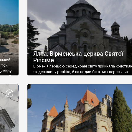
ефактів
називаються «повстяками» (postaki)…” “Вино. Крим
єкту
виробляє відмінне вино і його вдосталь: воно все ду
го».
легке біле і дуже […]
ти та
Ялта. Вірменська церква Святої
Ріпсіме
вський
 той
Вірменія першою серед країн світу прийняла христия
димиру
як державну релігію, й на подив багатьох пересічних
илю ІІ,
українців, які усіх кавказців вважають мусульманами,
 в
вірмени є відданими вірянами Христа