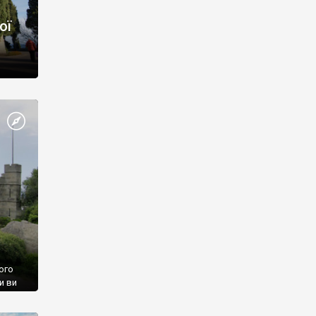
ої
ого
и ви