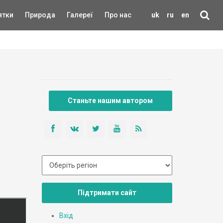
ятки
Природа
Галереї
Про нас
uk
ru
en
Станьте нашим автором
Підтримати сайт
Вхід