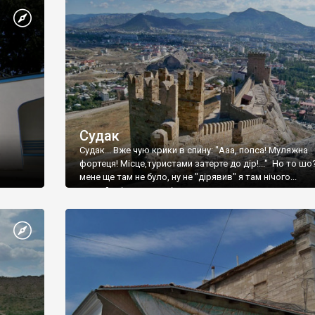
Судак
Судак... Вже чую крики в спину: "Ааа, попса! Муляжна
фортеця! Місце,туристами затерте до дір!..." Но то шо
мене ще там не було, ну не "дірявив" я там нічого...
принаймні до цього літа.