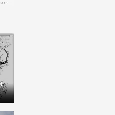
им та
ора і
є
го типу,
ей-
рний
ста:
 райони
від 2
I
і,
рукти,
 котрі