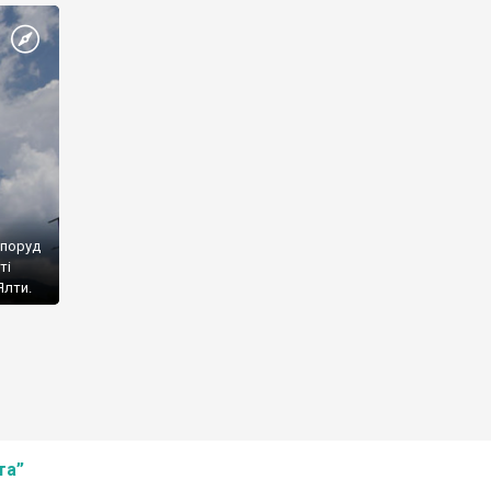
споруд
ті
Ялти.
та”