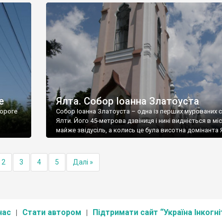
е
Ялта. Собор Іоанна Златоуста
ороге
Собор Іоанна Златоуста – одна із перших мурованих 
Ялти. Його 45-метрова дзвіниця і нині видніється в міс
майже звідусіль, а колись це була висотна домінанта 
2
3
4
5
Далі »
нас
Стати автором
Підтримати сайт “Україна Інкогні