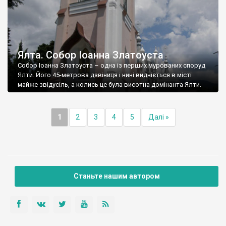
Ялта. Собор Іоанна Златоуста
Собор Іоанна Златоуста – одна із перших мурованих споруд
Ялти. Його 45-метрова дзвіниця і нині видніється в місті
майже звідусіль, а колись це була висотна домінанта Ялти.
1
2
3
4
5
Далі »
Станьте нашим автором