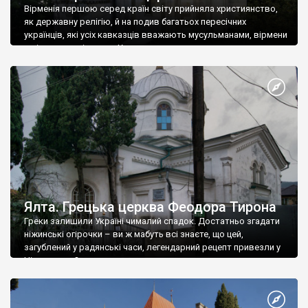
Вірменія першою серед країн світу прийняла християнство,
як державну релігію, й на подив багатьох пересічних
українців, які усіх кавказців вважають мусульманами, вірмени
є відданими вірянами Христа
Ялта. Грецька церква Феодора Тирона
Греки залишили Україні чималий спадок. Достатньо згадати
ніжинські огірочки – ви ж мабуть всі знаєте, що цей,
загублений у радянські часи, легендарний рецепт привезли у
Ніжин греки?