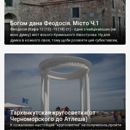
Богом дана Феодосія. Місто Ч.1
Феодосія (Кафа-12 (13) -15 (18) ст) - одне з найцікавіших (на
мою думку) міст всього Кримського півострова .Ну,але
думка в кожного своя, тому щоби розвіяти цей субєктивізм,
запрошую відвідати це
Тарханкутская кругосветка(от
Черноморского до Атлеша)
К сожалению настоящей "кругосветки" не получилось,пройти