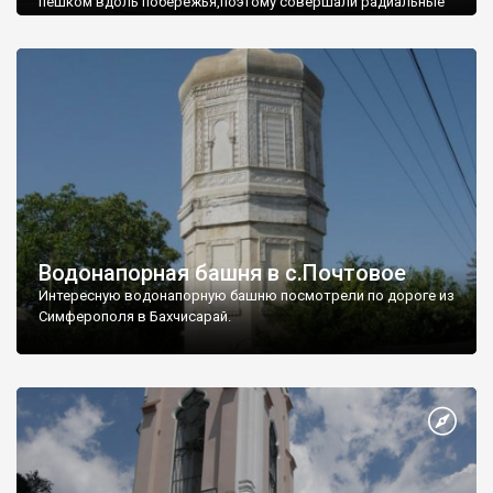
пешком вдоль побережья,поэтому совершали радиальные
вылазки из Оленевки.
Водонапорная башня в с.Почтовое
Интересную водонапорную башню посмотрели по дороге из
Симферополя в Бахчисарай.