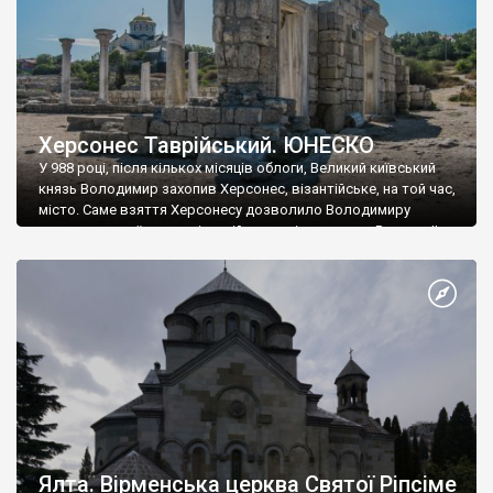
Херсонес Таврійський. ЮНЕСКО
У 988 році, після кількох місяців облоги, Великий київський
князь Володимир захопив Херсонес, візантійське, на той час,
місто. Саме взяття Херсонесу дозволило Володимиру
диктувати свої умови візантійському імператору Василю ІІ, та
одружитися з його дочкою Ганною. Цього ж року, в
Херсонесі Володимир-язичник, став Василем-християнином.
А потім було Хрещення Русі. На честь Херсонесу Таврійського
названо місто […]
Ялта. Вірменська церква Святої Ріпсіме