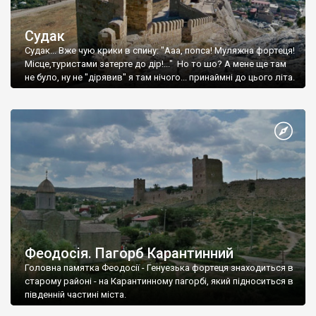
Судак
Судак... Вже чую крики в спину: "Ааа, попса! Муляжна фортеця!
Місце,туристами затерте до дір!..." Но то шо? А мене ще там
не було, ну не "дірявив" я там нічого... принаймні до цього літа.
Феодосія. Пагорб Карантинний
Головна памятка Феодосії - Генуезька фортеця знаходиться в
старому районі - на Карантинному пагорбі, який підноситься в
південній частині міста.