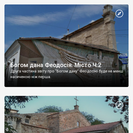
Богом дана Феодосія. Місто Ч.2
Друга частина звіту про "Богом дану" Феодосію буде не менш
насиченою ніж перша.