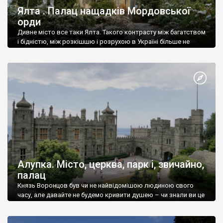
Ялта . Палац нащадків Мордовської
орди
Дивне місто все таки Ялта. Такого контрасту між багатством
і бідністю, між розкішшю і розрухою в Україні більше не
знайдеш.
Алупка. Місто, церква, парк і, звичайно,
палац
Князь Воронцов був чи не найвідомішою людиною свого
часу, але давайте не будемо кривити душею – чи знали ви це
прізвище до відвідин Алупки? Мабуть все таки ні.