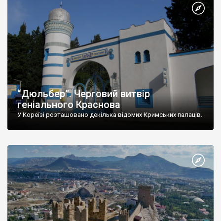
“Дюльбер”. Черговий витвір
геніального Краснова
У Кореїзі розташовано декілька відомих Кримських палаців.