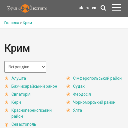
uk
ru
en
Головна
>
Крим
Крим
Алушта
Сімферопольський район
Бахчисарайський район
Судак
Євпаторія
Феодосія
Керч
Чорноморський район
Красноперекопський
Ялта
район
Севастополь