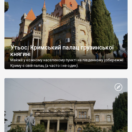
Утьос. Кримський палац грузинської
княгині
Майже у кожному населеному пункті на південному узбережжі
Криму є свій палац (а часто і не один).