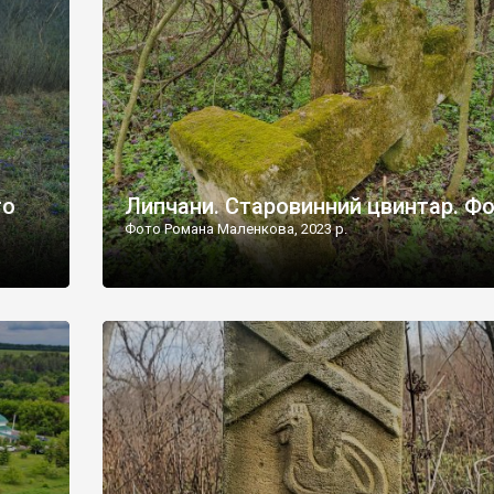
дороги їх не видно, але видно дві стареньких колії у т
лишніх
[…]
ати […]
то
Липчани. Старовинний цвинтар. Ф
Фото Романа Маленкова, 2023 р.