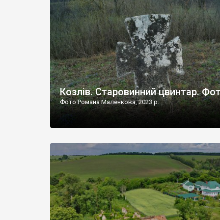
Наддністрянське відрізняється від більшості навко
сіл. У селі є мурована Михайлівська церква. Точної д
Козлів. Старовинний цвинтар. Фо
Фото Романа Маленкова, 2023 р.