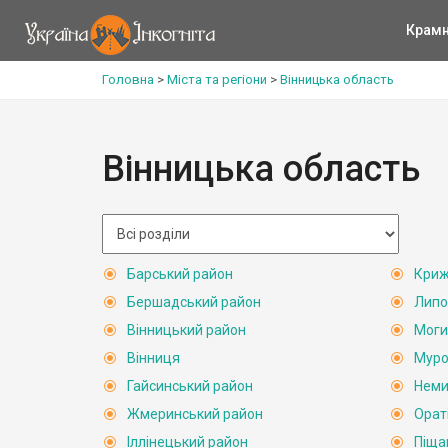
Крам
Головна
>
Міста та регіони
>
Вінницька область
Вінницька область
Барський район
Криж
Бершадський район
Липо
Вінницький район
Моги
Вінниця
Муро
Гайсинський район
Неми
Жмеринський район
Орат
Іллінецький район
Піща