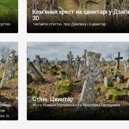
Кам’яний хрест на цвинтарі у Дзигі
3D
густих
Читайте статтю про Дзигівку і її цвинтар
93 році.
ола,
инулого
и із
Стіна. Цвинтар
ідомим
Фото Романа Маленкова та Ярослава Геращенка
 не
о. Їх
. Нині
ар є.