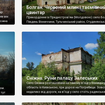
Болган. Червоний млин і таємничи
цвинтар
ар
им він
Прикордонне із Придністров’ям (Молдовою) село Бо
 можна
Південь Вінниччини, Тульчинський район, Студенянськ
цвинтар
громада. У селі мешкає близько тисячі осіб. Спочатку
Maps –
дізналися, що у Болгані є величезний захаращений
ро
старовинний цвинтар із кам’яними хрестами. Всі епітафі
лося
збереглися, написані кирилицею, церковнослов’янсь
мовою. За всіма традиційними ознаками – цвинтар
український. Хрести датуються 19 століттям. У 1924-1
роках Болган […]
Сніжна. Руїни палацу Залеських
Село Сніжна розташоване на самому в’їзді у Вінницьк
область із Київською, при дорозі на Погребище. Зовс
ом.
недалеко від дороги, на в’їзді у село стоїть радянське
 тут
рельєфне пано, яке показує жінку і яблуню, а трохи дал
, але є
десь серед дерев, заховалися руїни палацу Залеських.
и – цим