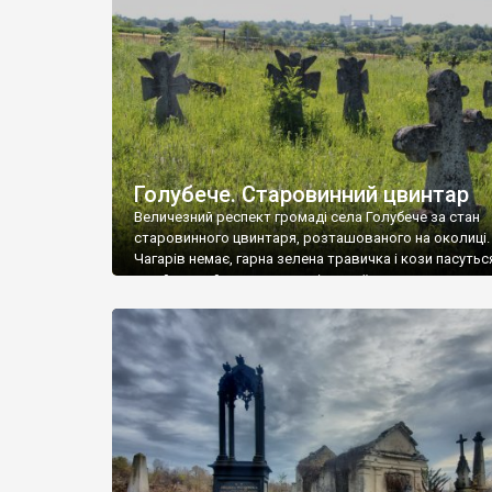
у Андрушівці, на Вінниччині. Такий стан […]
Голубече. Старовинний цвинтар
Величезний респект громаді села Голубече за стан
старовинного цвинтаря, розташованого на околиці.
Чагарів немає, гарна зелена травичка і кози пасутьс
– найкращий регулятор шкідливої, для старих клад
рослинності. Навесні, коли паростки дерев вкрива
бруньками, кози ті бруньки обгризають, бо то улюбл
делікатес. На цвинтарі у Голубечому ціла колекція
різноманітних форм хрестів. Село відносно невелике,