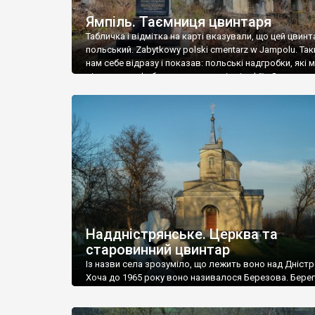
Ямпіль. Таємниця цвинтаря
Табличка і відмітка на карті вказували, що цей цвинт
польський. Zabytkowy polski cmentarz w Jampolu. Так
нам себе відразу і показав: польські надгробки, які
віднести до фабричних, польські епітафії… Загалом 
виявився величезним – порахували площу у Google
виявилося більше семи гектарів. Перше враження п
абсолютну звичайність польського цвинтаря вияви
оманливим – […]
Наддністрянське. Церква та
старовинний цвинтар
Із назви села зрозуміло, що лежить воно над Дністр
Хоча до 1965 року воно називалося Березова. Берег
доволі високий і крутий, як і майже всюди на Поділлі
кілька грунтових доріг, які збігають аж до самої вод