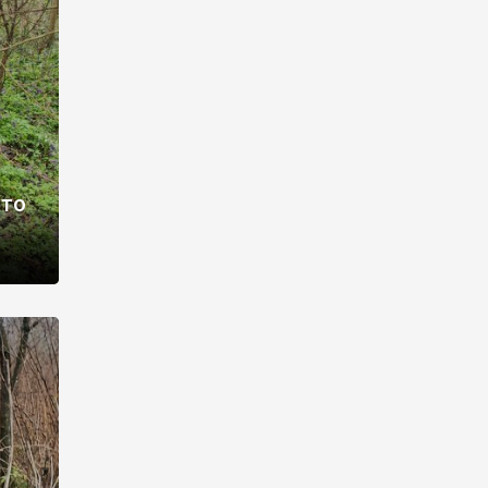
раві –
ото