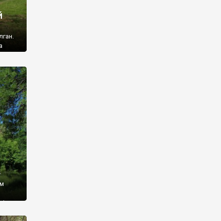
й
лган.
а
 ми
ї, які
кою
940
у
ім
і,
 З