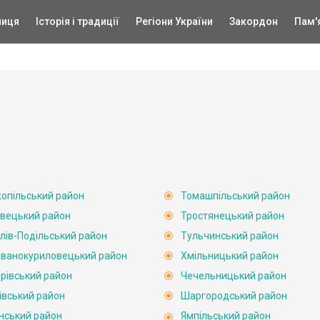
ниця
Історія і традиції
Регіони України
Закордон
Пам'
опільський район
Томашпільський район
вецький район
Тростянецький район
лів-Подільський район
Тульчинський район
ванокуриловецький район
Хмільницький район
рівський район
Чечельницький район
івський район
Шаргородський район
нський район
Ямпільський район