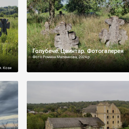
[…]
Голубече. Цвинтар. Фотогалерея
Фото Романа Маленкова, 2024 р.
я. Кози
овищ,
ються
ений
 […]