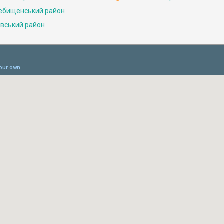
ебищенський район
івський район