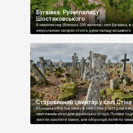
Бугаївка. Руїни палацу
Шостаковського
В невеликому (близько 200 жителів) селі Бугаївка, в 
непролазних чагарях стоять руїни палацу місцевого
поміщика Фелікса Шостаковського. Звели палац у 18
В радянський період у ньому спочатку містилася шк
потім клуб, ще пізніше – гуртожиток. У 60-х роках м
століття тут розмістили туберкульозну лікарню. Кол
палацу виїхала лікарня – ми точно не […]
Старовинний цвинтар у селі Стіна
Козацька оборона замку в селі Стіна у 1651 році є в
звитяжним епізодом української історії. Поляки тоді
змогли захопити замок, але оборонців полягло чимал
поховали на цвинтарі, який тоді називався Замковим
на місці замку церква із кам’яною огорожею, а цвинт