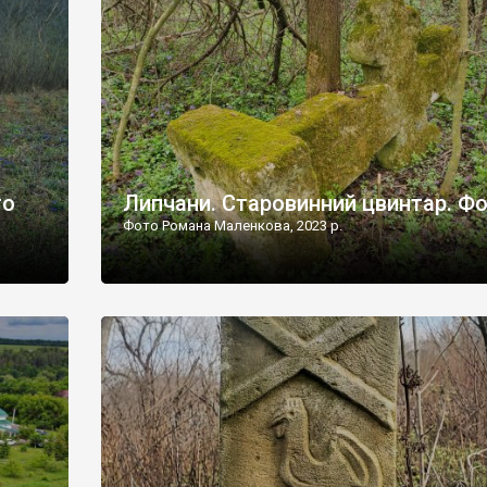
дороги їх не видно, але видно дві стареньких колії у т
лишніх
[…]
ати […]
то
Липчани. Старовинний цвинтар. Ф
Фото Романа Маленкова, 2023 р.