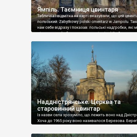
Ямпіль. Таємниця цвинтаря
Табличка і відмітка на карті вказували, що цей цвинт
польський. Zabytkowy polski cmentarz w Jampolu. Так
нам себе відразу і показав: польські надгробки, які
віднести до фабричних, польські епітафії… Загалом 
виявився величезним – порахували площу у Google
виявилося більше семи гектарів. Перше враження п
абсолютну звичайність польського цвинтаря вияви
оманливим – […]
Наддністрянське. Церква та
старовинний цвинтар
Із назви села зрозуміло, що лежить воно над Дністр
Хоча до 1965 року воно називалося Березова. Берег
доволі високий і крутий, як і майже всюди на Поділлі
кілька грунтових доріг, які збігають аж до самої вод