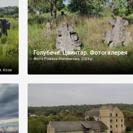
[…]
Голубече. Цвинтар. Фотогалерея
Фото Романа Маленкова, 2024 р.
я. Кози
овищ,
ються
ений
 […]