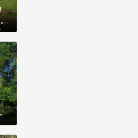
й
лган.
а
 ми
ї, які
кою
940
у
ім
і,
 З