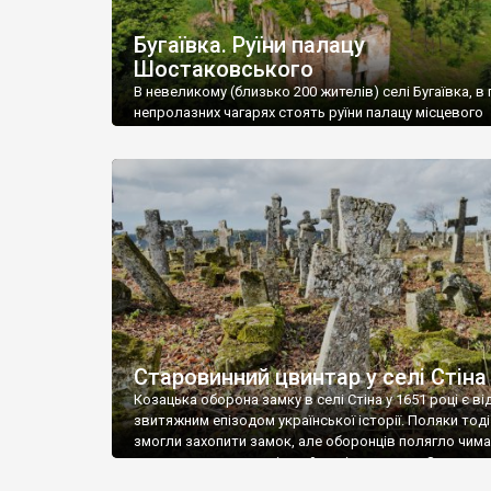
Бугаївка. Руїни палацу
Шостаковського
В невеликому (близько 200 жителів) селі Бугаївка, в 
непролазних чагарях стоять руїни палацу місцевого
поміщика Фелікса Шостаковського. Звели палац у 18
В радянський період у ньому спочатку містилася шк
потім клуб, ще пізніше – гуртожиток. У 60-х роках м
століття тут розмістили туберкульозну лікарню. Кол
палацу виїхала лікарня – ми точно не […]
Старовинний цвинтар у селі Стіна
Козацька оборона замку в селі Стіна у 1651 році є в
звитяжним епізодом української історії. Поляки тоді
змогли захопити замок, але оборонців полягло чимал
поховали на цвинтарі, який тоді називався Замковим
на місці замку церква із кам’яною огорожею, а цвинт