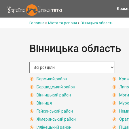
Крам
Головна
>
Міста та регіони
>
Вінницька область
Вінницька область
Барський район
Криж
Бершадський район
Липо
Вінницький район
Моги
Вінниця
Муро
Гайсинський район
Неми
Жмеринський район
Орат
Іллінецький район
Піща