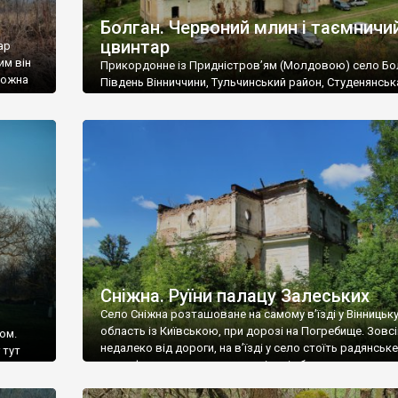
Болган. Червоний млин і таємничи
цвинтар
ар
им він
Прикордонне із Придністров’ям (Молдовою) село Бо
 можна
Південь Вінниччини, Тульчинський район, Студенянськ
цвинтар
громада. У селі мешкає близько тисячі осіб. Спочатку
Maps –
дізналися, що у Болгані є величезний захаращений
ро
старовинний цвинтар із кам’яними хрестами. Всі епітафі
лося
збереглися, написані кирилицею, церковнослов’янсь
мовою. За всіма традиційними ознаками – цвинтар
український. Хрести датуються 19 століттям. У 1924-1
роках Болган […]
Сніжна. Руїни палацу Залеських
Село Сніжна розташоване на самому в’їзді у Вінницьк
область із Київською, при дорозі на Погребище. Зовс
ом.
недалеко від дороги, на в’їзді у село стоїть радянське
 тут
рельєфне пано, яке показує жінку і яблуню, а трохи дал
, але є
десь серед дерев, заховалися руїни палацу Залеських.
и – цим