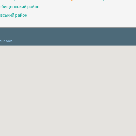
ебищенський район
івський район