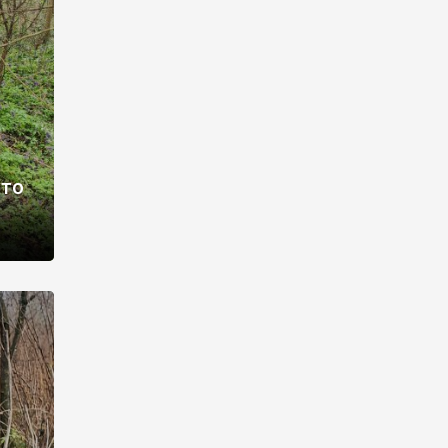
раві –
ото