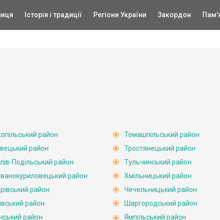
ниця
Історія і традиції
Регіони України
Закордон
Пам'
опільський район
Томашпільський район
вецький район
Тростянецький район
лів-Подільський район
Тульчинський район
ванокуриловецький район
Хмільницький район
рівський район
Чечельницький район
івський район
Шаргородський район
нський район
Ямпільський район