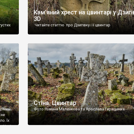
Кам’яний хрест на цвинтарі у Дзигі
3D
густих
Читайте статтю про Дзигівку і її цвинтар
93 році.
ола,
инулого
и із
Стіна. Цвинтар
ідомим
Фото Романа Маленкова та Ярослава Геращенка
 не
о. Їх
. Нині
ар є.