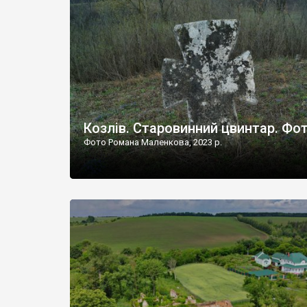
Наддністрянське відрізняється від більшості навко
сіл. У селі є мурована Михайлівська церква. Точної д
Козлів. Старовинний цвинтар. Фо
Фото Романа Маленкова, 2023 р.