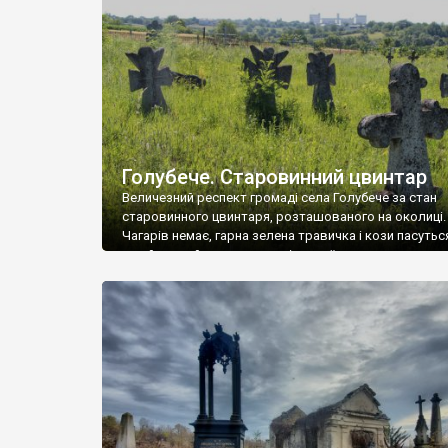
у Андрушівці, на Вінниччині. Такий стан […]
Голубече. Старовинний цвинтар
Величезний респект громаді села Голубече за стан
старовинного цвинтаря, розташованого на околиці.
Чагарів немає, гарна зелена травичка і кози пасутьс
– найкращий регулятор шкідливої, для старих клад
рослинності. Навесні, коли паростки дерев вкрива
бруньками, кози ті бруньки обгризають, бо то улюбл
делікатес. На цвинтарі у Голубечому ціла колекція
різноманітних форм хрестів. Село відносно невелике,