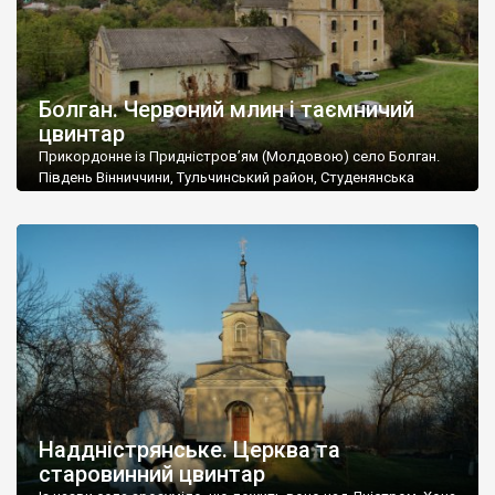
Болган. Червоний млин і таємничий
цвинтар
Прикордонне із Придністров’ям (Молдовою) село Болган.
Південь Вінниччини, Тульчинський район, Студенянська
громада. У селі мешкає близько тисячі осіб. Спочатку ми
дізналися, що у Болгані є величезний захаращений
старовинний цвинтар із кам’яними хрестами. Всі епітафії, які
збереглися, написані кирилицею, церковнослов’янською
мовою. За всіма традиційними ознаками – цвинтар
український. Хрести датуються 19 століттям. У 1924-1940
роках Болган […]
Наддністрянське. Церква та
старовинний цвинтар