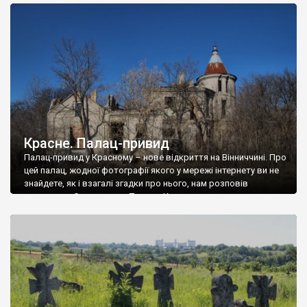
доглянутий, а в іншій суцільна руїна. Руїни палацу Тишкевичів у
Андрушівці, на Вінниччині. Такий стан […]
Красне. Палац-привид
Палац-привид у Красному – нове відкриття на Вінниччині. Про
цей палац, жодної фотографії якого у мережі інтернету ви не
знайдете, як і взагалі згадки про нього, нам розповів
мешканець Самгородка. Палац у Красному вразив не лише
станом руїни і чагарями, які його оточують, але і величчю
навіть у руїні. Можна уявно рекоструювати головний вхід із
[…]