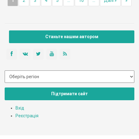
1
2
3
4
5
...
10
...
Далі »
»
Станьте нашим автором
Підтримати сайт
Вхід
Реєстрація