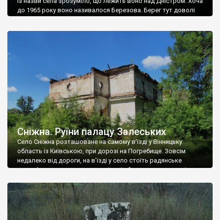
Із назви села зрозуміло, що лежить воно над Дністром. Хоча
до 1965 року воно називалося Березова. Берег тут доволі
високий і крутий, як і майже всюди на Поділлі, але є кілька
грунтових доріг, які збігають аж до самої води – цим
Наддністрянське відрізняється від більшості навколишніх
сіл. У селі є мурована Михайлівська церква. Точної дати […]
Сніжна. Руїни палацу Залеських
Село Сніжна розташоване на самому в’їзді у Вінницьку
область із Київською, при дорозі на Погребище. Зовсім
недалеко від дороги, на в’їзді у село стоїть радянське
рельєфне пано, яке показує жінку і яблуню, а трохи далі, десь
серед дерев, заховалися руїни палацу Залеських. З дороги їх
не видно, але видно дві стареньких колії у траві – […]