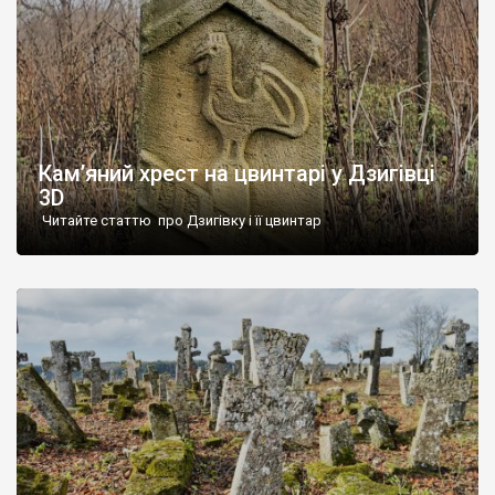
Кам’яний хрест на цвинтарі у Дзигівці
3D
Читайте статтю про Дзигівку і її цвинтар