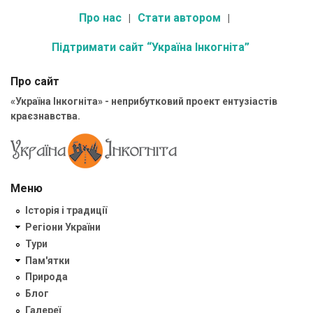
Про нас
Стати автором
Підтримати сайт “Україна Інкогніта”
Про сайт
«Україна Інкогніта» - неприбутковий проект ентузіастів
краєзнавства.
Меню
Історія і традиції
Регіони України
Тури
Пам'ятки
Природа
Блог
Галереї