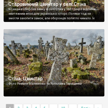
Старовинний цвинтар у селі Стіна
Козацька оборона замку в селі Стіна у 1651 році є відомим
звитяжним епізодом української історії. Поляки тоді не
змогли захопити замок, але оборонців полягло чимало. Їх
поховали на цвинтарі, який тоді називався Замковим. Нині на
місці замку церква із кам’яною огорожею, а цвинтар є. На
ньому чимало хрестів 19 століття, є такі, де епітафії стер […]
Стіна. Цвинтар
Фото Романа Маленкова та Ярослава Геращенка