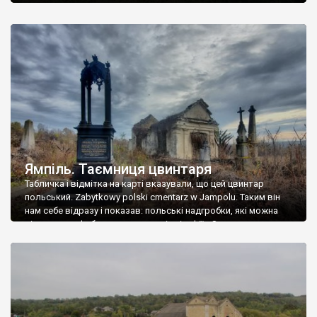
Ямпіль. Таємниця цвинтаря
Табличка і відмітка на карті вказували, що цей цвинтар
польський. Zabytkowy polski cmentarz w Jampolu. Таким він
нам себе відразу і показав: польські надгробки, які можна
віднести до фабричних, польські епітафії… Загалом цвинтар
виявився величезним – порахували площу у GoogleMaps –
виявилося більше семи гектарів. Перше враження про
абсолютну звичайність польського цвинтаря виявилося
оманливим – […]