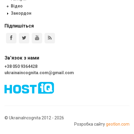
Відео
Закордон
Підпишіться
Зв'язок з нами
+38 050 9364428
ukrainaincognita.com@gmail.com
© UkrainaIncognita 2012 - 2026
Розробка сайту
geotlon.com