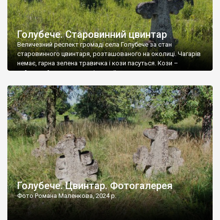
Голубече. Старовинний цвинтар
Величезний респект громаді села Голубече за стан
старовинного цвинтаря, розташованого на околиці. Чагарів
немає, гарна зелена травичка і кози пасуться. Кози –
найкращий регулятор шкідливої, для старих кладовищ,
рослинності. Навесні, коли паростки дерев вкриваються
бруньками, кози ті бруньки обгризають, бо то улюблений
делікатес. На цвинтарі у Голубечому ціла колекція
різноманітних форм хрестів. Село відносно невелике, […]
Голубече. Цвинтар. Фотогалерея
Фото Романа Маленкова, 2024 р.