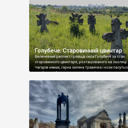
у Андрушівці, на Вінниччині. Такий стан […]
Голубече. Старовинний цвинтар
Величезний респект громаді села Голубече за стан
старовинного цвинтаря, розташованого на околиці.
Чагарів немає, гарна зелена травичка і кози пасутьс
– найкращий регулятор шкідливої, для старих клад
рослинності. Навесні, коли паростки дерев вкрива
бруньками, кози ті бруньки обгризають, бо то улюбл
делікатес. На цвинтарі у Голубечому ціла колекція
різноманітних форм хрестів. Село відносно невелике,