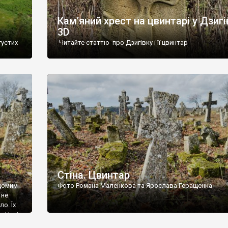
Кам’яний хрест на цвинтарі у Дзигі
3D
густих
Читайте статтю про Дзигівку і її цвинтар
93 році.
ола,
инулого
и із
Стіна. Цвинтар
ідомим
Фото Романа Маленкова та Ярослава Геращенка
 не
о. Їх
. Нині
ар є.