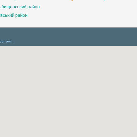
ебищенський район
івський район