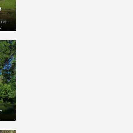
й
лган.
а
 ми
ї, які
кою
940
у
ім
і,
 З