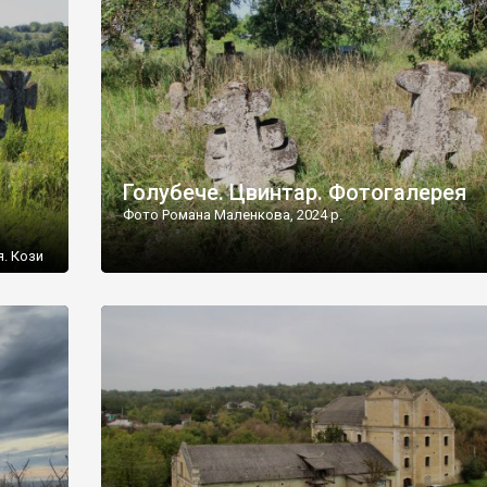
[…]
Голубече. Цвинтар. Фотогалерея
Фото Романа Маленкова, 2024 р.
я. Кози
овищ,
ються
ений
 […]