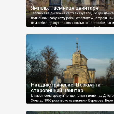
Ямпіль. Таємниця цвинтаря
Табличка і відмітка на карті вказували, що цей цвинт
польський. Zabytkowy polski cmentarz w Jampolu. Так
нам себе відразу і показав: польські надгробки, які
віднести до фабричних, польські епітафії… Загалом 
виявився величезним – порахували площу у Google
виявилося більше семи гектарів. Перше враження п
абсолютну звичайність польського цвинтаря вияви
оманливим – […]
Наддністрянське. Церква та
старовинний цвинтар
Із назви села зрозуміло, що лежить воно над Дністр
Хоча до 1965 року воно називалося Березова. Берег
доволі високий і крутий, як і майже всюди на Поділлі
кілька грунтових доріг, які збігають аж до самої вод