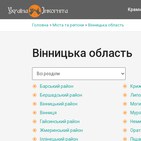
Крам
Головна
>
Міста та регіони
>
Вінницька область
Вінницька область
Барський район
Криж
Бершадський район
Липо
Вінницький район
Моги
Вінниця
Муро
Гайсинський район
Неми
Жмеринський район
Орат
Іллінецький район
Піща