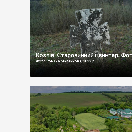
Наддністрянське відрізняється від більшості навко
сіл. У селі є мурована Михайлівська церква. Точної д
Козлів. Старовинний цвинтар. Фо
Фото Романа Маленкова, 2023 р.