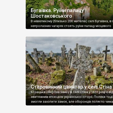
Бугаївка. Руїни палацу
Шостаковського
В невеликому (близько 200 жителів) селі Бугаївка, в 
непролазних чагарях стоять руїни палацу місцевого
поміщика Фелікса Шостаковського. Звели палац у 18
В радянський період у ньому спочатку містилася шк
потім клуб, ще пізніше – гуртожиток. У 60-х роках м
століття тут розмістили туберкульозну лікарню. Кол
палацу виїхала лікарня – ми точно не […]
Старовинний цвинтар у селі Стіна
Козацька оборона замку в селі Стіна у 1651 році є в
звитяжним епізодом української історії. Поляки тоді
змогли захопити замок, але оборонців полягло чимал
поховали на цвинтарі, який тоді називався Замковим
на місці замку церква із кам’яною огорожею, а цвинт