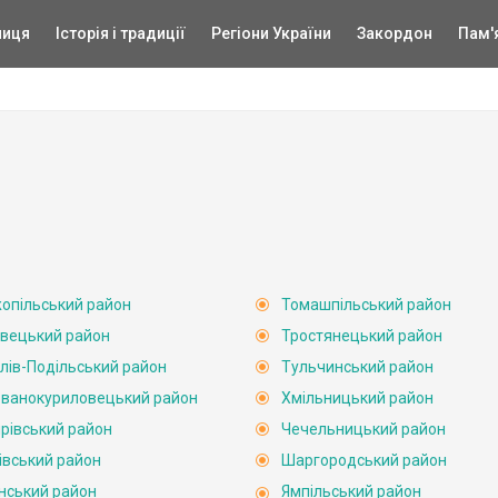
ниця
Історія і традиції
Регіони України
Закордон
Пам'
опільський район
Томашпільський район
вецький район
Тростянецький район
лів-Подільський район
Тульчинський район
ванокуриловецький район
Хмільницький район
рівський район
Чечельницький район
івський район
Шаргородський район
нський район
Ямпільський район