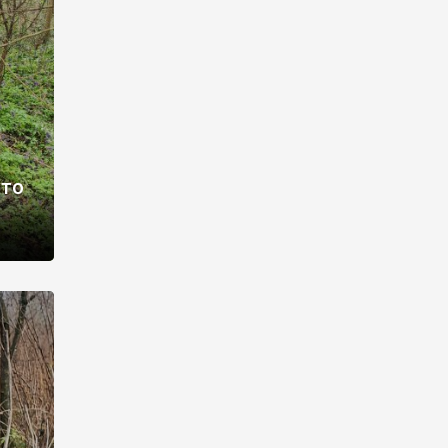
раві –
ото