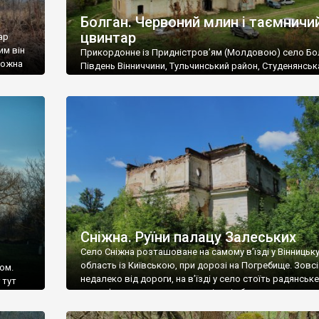
Болган. Червоний млин і таємничи
цвинтар
ар
им він
Прикордонне із Придністров’ям (Молдовою) село Бо
 можна
Південь Вінниччини, Тульчинський район, Студенянськ
цвинтар
громада. У селі мешкає близько тисячі осіб. Спочатку
Maps –
дізналися, що у Болгані є величезний захаращений
ро
старовинний цвинтар із кам’яними хрестами. Всі епітафі
лося
збереглися, написані кирилицею, церковнослов’янсь
мовою. За всіма традиційними ознаками – цвинтар
український. Хрести датуються 19 століттям. У 1924-1
роках Болган […]
Сніжна. Руїни палацу Залеських
Село Сніжна розташоване на самому в’їзді у Вінницьк
область із Київською, при дорозі на Погребище. Зовс
ом.
недалеко від дороги, на в’їзді у село стоїть радянське
 тут
рельєфне пано, яке показує жінку і яблуню, а трохи дал
, але є
десь серед дерев, заховалися руїни палацу Залеських.
и – цим