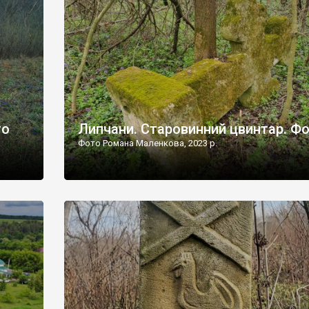
дороги їх не видно, але видно дві стареньких колії у т
лишніх
[…]
ати […]
то
Липчани. Старовинний цвинтар. Ф
Фото Романа Маленкова, 2023 р.