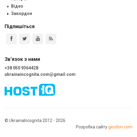
Відео
Закордон
Підпишіться
Зв'язок з нами
+38 050 9364428
ukrainaincognita.com@gmail.com
© UkrainaIncognita 2012 - 2026
Розробка сайту
geotlon.com