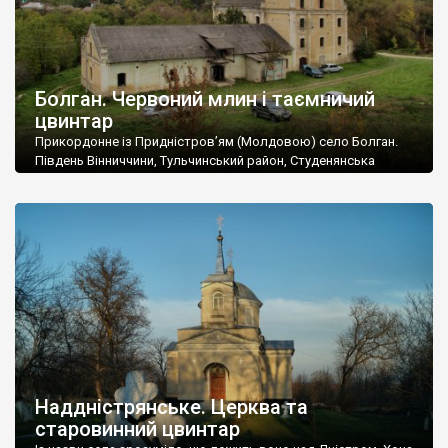
Болган. Червоний млин і таємничий
цвинтар
Прикордонне із Придністров’ям (Молдовою) село Болган.
Південь Вінниччини, Тульчинський район, Студенянська
громада. У селі мешкає близько тисячі осіб. Спочатку ми
дізналися, що у Болгані є величезний захаращений
старовинний цвинтар із кам’яними хрестами. Всі епітафії, які
збереглися, написані кирилицею, церковнослов’янською
мовою. За всіма традиційними ознаками – цвинтар
український. Хрести датуються 19 століттям. У 1924-1940
роках Болган […]
Наддністрянське. Церква та
старовинний цвинтар