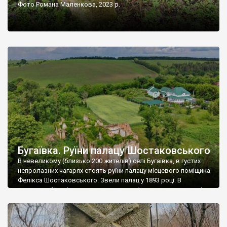
Фото Романа Маленкова, 2023 р.
Бугаївка. Руїни палацу Шостаковського
В невеликому (близько 200 жителів) селі Бугаївка, в густих
непролазних чагарях стоять руїни палацу місцевого поміщика
Фелікса Шостаковського. Звели палац у 1893 році. В
радянський період у ньому спочатку містилася школа, потім
клуб, ще пізніше – гуртожиток. У 60-х роках минулого
століття тут розмістили туберкульозну лікарню. Коли із
палацу виїхала лікарня – ми точно не […]