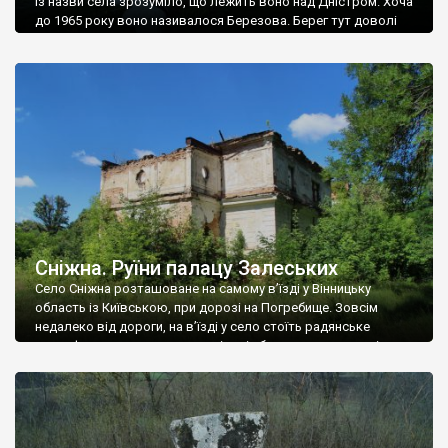
Із назви села зрозуміло, що лежить воно над Дністром. Хоча
до 1965 року воно називалося Березова. Берег тут доволі
високий і крутий, як і майже всюди на Поділлі, але є кілька
грунтових доріг, які збігають аж до самої води – цим
Наддністрянське відрізняється від більшості навколишніх
сіл. У селі є мурована Михайлівська церква. Точної дати […]
Сніжна. Руїни палацу Залеських
Село Сніжна розташоване на самому в’їзді у Вінницьку
область із Київською, при дорозі на Погребище. Зовсім
недалеко від дороги, на в’їзді у село стоїть радянське
рельєфне пано, яке показує жінку і яблуню, а трохи далі, десь
серед дерев, заховалися руїни палацу Залеських. З дороги їх
не видно, але видно дві стареньких колії у траві – […]