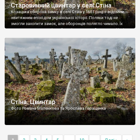
Старовинний цвинтар у селі Стіна
Козацька оборона замку в селі Стіна у 1651 році є відомим
звитяжним епізодом української історії. Поляки тоді не
змогли захопити замок, але оборонців полягло чимало. Їх
поховали на цвинтарі, який тоді називався Замковим. Нині на
місці замку церква із кам’яною огорожею, а цвинтар є. На
ньому чимало хрестів 19 століття, є такі, де епітафії стер […]
Стіна. Цвинтар
Фото Романа Маленкова та Ярослава Геращенка