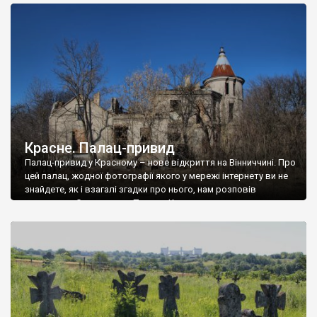
доглянутий, а в іншій суцільна руїна. Руїни палацу Тишкевичів у
Андрушівці, на Вінниччині. Такий стан […]
Красне. Палац-привид
Палац-привид у Красному – нове відкриття на Вінниччині. Про
цей палац, жодної фотографії якого у мережі інтернету ви не
знайдете, як і взагалі згадки про нього, нам розповів
мешканець Самгородка. Палац у Красному вразив не лише
станом руїни і чагарями, які його оточують, але і величчю
навіть у руїні. Можна уявно рекоструювати головний вхід із
[…]