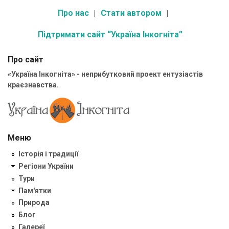
Про нас
Стати автором
Підтримати сайт “Україна Інкогніта”
Про сайт
«Україна Інкогніта» - неприбутковий проект ентузіастів
краєзнавства.
Меню
Історія і традиції
Регіони України
Тури
Пам'ятки
Природа
Блог
Галереї