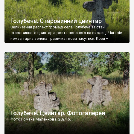
Голубече. Старовинний цвинтар
Величезний респект громаді села Голубече за стан
старовинного цвинтаря, розташованого на околиці. Чагарів
немає, гарна зелена травичка і кози пасуться. Кози –
найкращий регулятор шкідливої, для старих кладовищ,
рослинності. Навесні, коли паростки дерев вкриваються
бруньками, кози ті бруньки обгризають, бо то улюблений
делікатес. На цвинтарі у Голубечому ціла колекція
різноманітних форм хрестів. Село відносно невелике, […]
Голубече. Цвинтар. Фотогалерея
Фото Романа Маленкова, 2024 р.