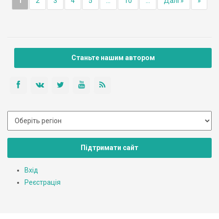
1
2
3
4
5
...
10
...
Далі »
»
Станьте нашим автором
Підтримати сайт
Вхід
Реєстрація