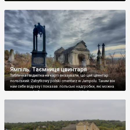
Ямпіль. Таємниця цвинтаря
Табличка і відмітка на карті вказували, що цей цвинтар
польський. Zabytkowy polski cmentarz w Jampolu. Таким він
нам себе відразу і показав: польські надгробки, які можна
віднести до фабричних, польські епітафії… Загалом цвинтар
виявився величезним – порахували площу у GoogleMaps –
виявилося більше семи гектарів. Перше враження про
абсолютну звичайність польського цвинтаря виявилося
оманливим – […]