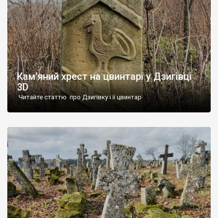
Кам’яний хрест на цвинтарі у Дзигівці
3D
Читайте статтю про Дзигівку і її цвинтар