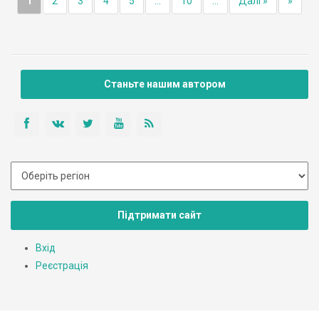
1
2
3
4
5
...
10
...
Далі »
»
Станьте нашим автором
Підтримати сайт
Вхід
Реєстрація