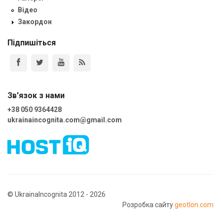
Відео
Закордон
Підпишіться
Зв'язок з нами
+38 050 9364428
ukrainaincognita.com@gmail.com
© UkrainaIncognita 2012 - 2026
Розробка сайту
geotlon.com