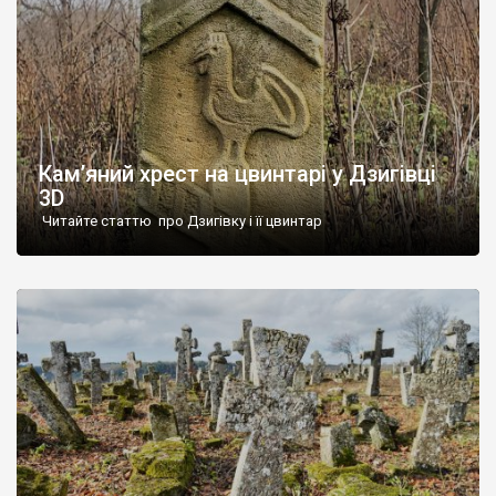
Кам’яний хрест на цвинтарі у Дзигівці
3D
Читайте статтю про Дзигівку і її цвинтар