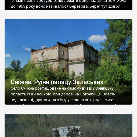
Із назви села зрозуміло, що лежить воно над Дністром. Хоча
до 1965 року воно називалося Березова. Берег тут доволі
високий і крутий, як і майже всюди на Поділлі, але є кілька
грунтових доріг, які збігають аж до самої води – цим
Наддністрянське відрізняється від більшості навколишніх
сіл. У селі є мурована Михайлівська церква. Точної дати […]
Сніжна. Руїни палацу Залеських
Село Сніжна розташоване на самому в’їзді у Вінницьку
область із Київською, при дорозі на Погребище. Зовсім
недалеко від дороги, на в’їзді у село стоїть радянське
рельєфне пано, яке показує жінку і яблуню, а трохи далі, десь
серед дерев, заховалися руїни палацу Залеських. З дороги їх
не видно, але видно дві стареньких колії у траві – […]