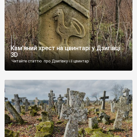
Кам’яний хрест на цвинтарі у Дзигівці
3D
Читайте статтю про Дзигівку і її цвинтар