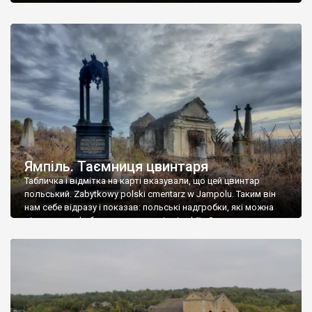
Ямпіль. Таємниця цвинтаря
Табличка і відмітка на карті вказували, що цей цвинтар
польський. Zabytkowy polski cmentarz w Jampolu. Таким він
нам себе відразу і показав: польські надгробки, які можна
віднести до фабричних, польські епітафії… Загалом цвинтар
виявився величезним – порахували площу у GoogleMaps –
виявилося більше семи гектарів. Перше враження про
абсолютну звичайність польського цвинтаря виявилося
оманливим – […]