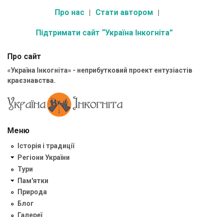
Про нас
Стати автором
Підтримати сайт “Україна Інкогніта”
Про сайт
«Україна Інкогніта» - неприбутковий проект ентузіастів
краєзнавства.
Меню
Історія і традиції
Регіони України
Тури
Пам'ятки
Природа
Блог
Галереї