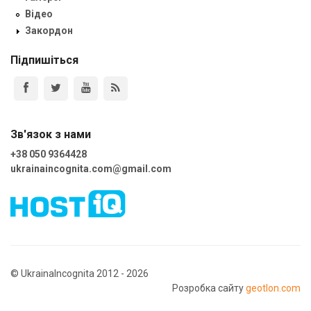
Відео
Закордон
Підпишіться
Зв'язок з нами
+38 050 9364428
ukrainaincognita.com@gmail.com
© UkrainaIncognita 2012 - 2026
Розробка сайту
geotlon.com