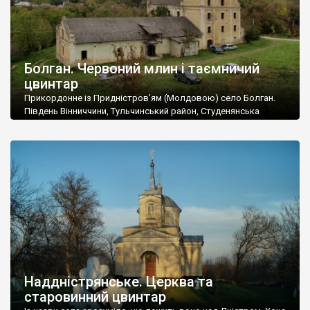
Болган. Червоний млин і таємничий
цвинтар
Прикордонне із Придністров’ям (Молдовою) село Болган.
Південь Вінниччини, Тульчинський район, Студенянська
громада. У селі мешкає близько тисячі осіб. Спочатку ми
дізналися, що у Болгані є величезний захаращений
старовинний цвинтар із кам’яними хрестами. Всі епітафії, які
збереглися, написані кирилицею, церковнослов’янською
мовою. За всіма традиційними ознаками – цвинтар
український. Хрести датуються 19 століттям. У 1924-1940
роках Болган […]
Наддністрянське. Церква та
старовинний цвинтар