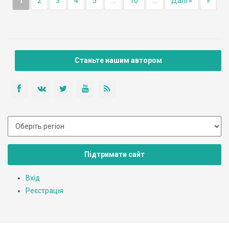
1
2
3
4
5
...
10
...
Далі »
»
Станьте нашим автором
Підтримати сайт
Вхід
Реєстрація