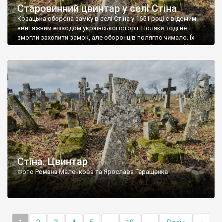
Старовинний цвинтар у селі Стіна
Козацька оборона замку в селі Стіна у 1651 році є відомим
звитяжним епізодом української історії. Поляки тоді не
змогли захопити замок, але оборонців полягло чимало. Їх
поховали на цвинтарі, який тоді називався Замковим. Нині на
місці замку церква із кам’яною огорожею, а цвинтар є. На
ньому чимало хрестів 19 століття, є такі, де епітафії стер […]
Стіна. Цвинтар
Фото Романа Маленкова та Ярослава Геращенка