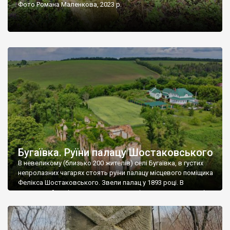
Фото Романа Маленкова, 2023 р.
Бугаївка. Руїни палацу Шостаковського
В невеликому (близько 200 жителів) селі Бугаївка, в густих
непролазних чагарях стоять руїни палацу місцевого поміщика
Фелікса Шостаковського. Звели палац у 1893 році. В
радянський період у ньому спочатку містилася школа, потім
клуб, ще пізніше – гуртожиток. У 60-х роках минулого
століття тут розмістили туберкульозну лікарню. Коли із
палацу виїхала лікарня – ми точно не […]