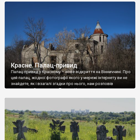
доглянутий, а в іншій суцільна руїна. Руїни палацу Тишкевичів у
Андрушівці, на Вінниччині. Такий стан […]
Красне. Палац-привид
Палац-привид у Красному – нове відкриття на Вінниччині. Про
цей палац, жодної фотографії якого у мережі інтернету ви не
знайдете, як і взагалі згадки про нього, нам розповів
мешканець Самгородка. Палац у Красному вразив не лише
станом руїни і чагарями, які його оточують, але і величчю
навіть у руїні. Можна уявно рекоструювати головний вхід із
[…]