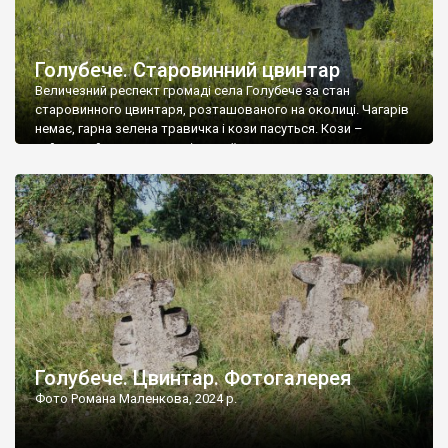
Голубече. Старовинний цвинтар
Величезний респект громаді села Голубече за стан
старовинного цвинтаря, розташованого на околиці. Чагарів
немає, гарна зелена травичка і кози пасуться. Кози –
найкращий регулятор шкідливої, для старих кладовищ,
рослинності. Навесні, коли паростки дерев вкриваються
бруньками, кози ті бруньки обгризають, бо то улюблений
делікатес. На цвинтарі у Голубечому ціла колекція
різноманітних форм хрестів. Село відносно невелике, […]
Голубече. Цвинтар. Фотогалерея
Фото Романа Маленкова, 2024 р.