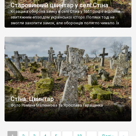
Старовинний цвинтар у селі Стіна
Козацька оборона замку в селі Стіна у 1651 році є відомим
звитяжним епізодом української історії. Поляки тоді не
змогли захопити замок, але оборонців полягло чимало. Їх
поховали на цвинтарі, який тоді називався Замковим. Нині на
місці замку церква із кам’яною огорожею, а цвинтар є. На
ньому чимало хрестів 19 століття, є такі, де епітафії стер […]
Стіна. Цвинтар
Фото Романа Маленкова та Ярослава Геращенка