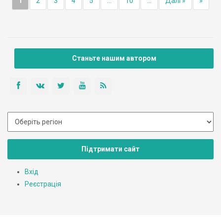
1
2
3
4
5
...
10
...
Далі »
»
Станьте нашим автором
Підтримати сайт
Вхід
Реєстрація