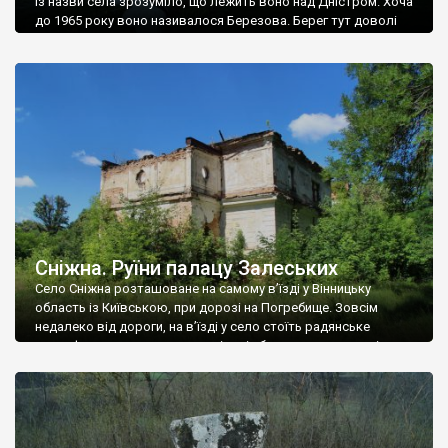
Із назви села зрозуміло, що лежить воно над Дністром. Хоча
до 1965 року воно називалося Березова. Берег тут доволі
високий і крутий, як і майже всюди на Поділлі, але є кілька
грунтових доріг, які збігають аж до самої води – цим
Наддністрянське відрізняється від більшості навколишніх
сіл. У селі є мурована Михайлівська церква. Точної дати […]
Сніжна. Руїни палацу Залеських
Село Сніжна розташоване на самому в’їзді у Вінницьку
область із Київською, при дорозі на Погребище. Зовсім
недалеко від дороги, на в’їзді у село стоїть радянське
рельєфне пано, яке показує жінку і яблуню, а трохи далі, десь
серед дерев, заховалися руїни палацу Залеських. З дороги їх
не видно, але видно дві стареньких колії у траві – […]