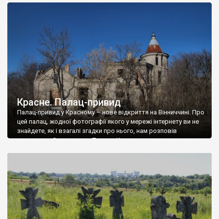
доглянутий, а в іншій суцільна руїна. Руїни палацу Тишкевичів у
Андрушівці, на Вінниччині. Такий стан […]
Красне. Палац-привид
Палац-привид у Красному – нове відкриття на Вінниччині. Про
цей палац, жодної фотографії якого у мережі інтернету ви не
знайдете, як і взагалі згадки про нього, нам розповів
мешканець Самгородка. Палац у Красному вразив не лише
станом руїни і чагарями, які його оточують, але і величчю
навіть у руїні. Можна уявно рекоструювати головний вхід із
[…]