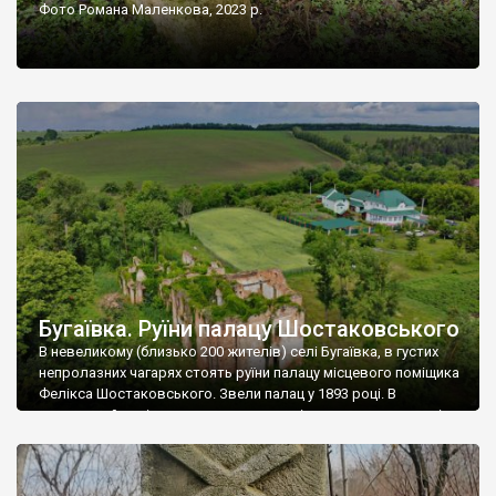
Фото Романа Маленкова, 2023 р.
Бугаївка. Руїни палацу Шостаковського
В невеликому (близько 200 жителів) селі Бугаївка, в густих
непролазних чагарях стоять руїни палацу місцевого поміщика
Фелікса Шостаковського. Звели палац у 1893 році. В
радянський період у ньому спочатку містилася школа, потім
клуб, ще пізніше – гуртожиток. У 60-х роках минулого
століття тут розмістили туберкульозну лікарню. Коли із
палацу виїхала лікарня – ми точно не […]