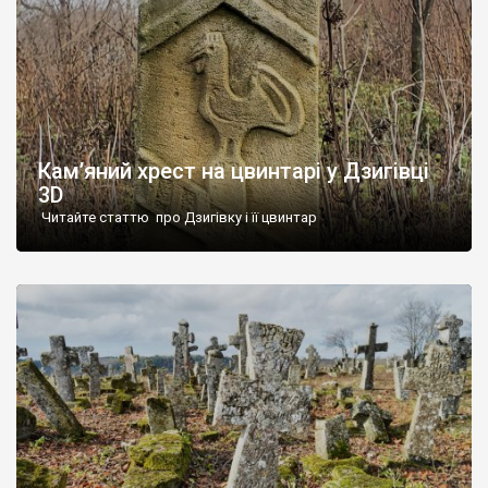
Кам’яний хрест на цвинтарі у Дзигівці
3D
Читайте статтю про Дзигівку і її цвинтар