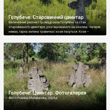
Голубече. Старовинний цвинтар
Величезний респект громаді села Голубече за стан
старовинного цвинтаря, розташованого на околиці. Чагарів
немає, гарна зелена травичка і кози пасуться. Кози –
найкращий регулятор шкідливої, для старих кладовищ,
рослинності. Навесні, коли паростки дерев вкриваються
бруньками, кози ті бруньки обгризають, бо то улюблений
делікатес. На цвинтарі у Голубечому ціла колекція
різноманітних форм хрестів. Село відносно невелике, […]
Голубече. Цвинтар. Фотогалерея
Фото Романа Маленкова, 2024 р.