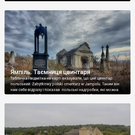
Ямпіль. Таємниця цвинтаря
Табличка і відмітка на карті вказували, що цей цвинтар
польський. Zabytkowy polski cmentarz w Jampolu. Таким він
нам себе відразу і показав: польські надгробки, які можна
віднести до фабричних, польські епітафії… Загалом цвинтар
виявився величезним – порахували площу у GoogleMaps –
виявилося більше семи гектарів. Перше враження про
абсолютну звичайність польського цвинтаря виявилося
оманливим – […]