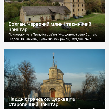
Болган. Червоний млин і таємничий
цвинтар
Прикордонне із Придністров’ям (Молдовою) село Болган.
Південь Вінниччини, Тульчинський район, Студенянська
громада. У селі мешкає близько тисячі осіб. Спочатку ми
дізналися, що у Болгані є величезний захаращений
старовинний цвинтар із кам’яними хрестами. Всі епітафії, які
збереглися, написані кирилицею, церковнослов’янською
мовою. За всіма традиційними ознаками – цвинтар
український. Хрести датуються 19 століттям. У 1924-1940
роках Болган […]
Наддністрянське. Церква та
старовинний цвинтар