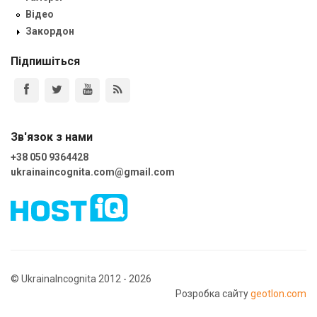
Відео
Закордон
Підпишіться
Зв'язок з нами
+38 050 9364428
ukrainaincognita.com@gmail.com
© UkrainaIncognita 2012 - 2026
Розробка сайту
geotlon.com