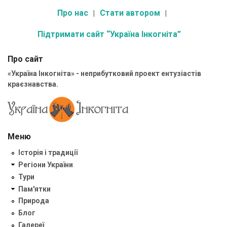
Про нас
Стати автором
Підтримати сайт “Україна Інкогніта”
Про сайт
«Україна Інкогніта» - неприбутковий проект ентузіастів
краєзнавства.
Меню
Історія і традиції
Регіони України
Тури
Пам'ятки
Природа
Блог
Галереї