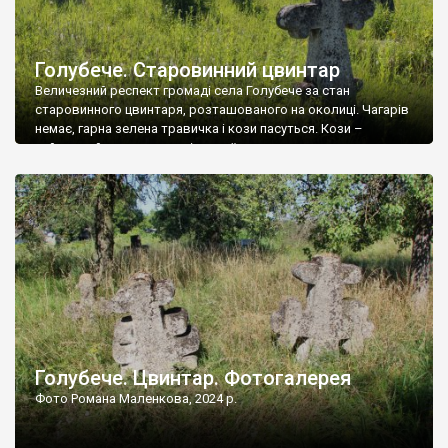
Голубече. Старовинний цвинтар
Величезний респект громаді села Голубече за стан
старовинного цвинтаря, розташованого на околиці. Чагарів
немає, гарна зелена травичка і кози пасуться. Кози –
найкращий регулятор шкідливої, для старих кладовищ,
рослинності. Навесні, коли паростки дерев вкриваються
бруньками, кози ті бруньки обгризають, бо то улюблений
делікатес. На цвинтарі у Голубечому ціла колекція
різноманітних форм хрестів. Село відносно невелике, […]
Голубече. Цвинтар. Фотогалерея
Фото Романа Маленкова, 2024 р.