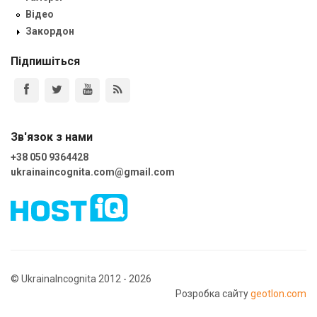
Відео
Закордон
Підпишіться
Зв'язок з нами
+38 050 9364428
ukrainaincognita.com@gmail.com
© UkrainaIncognita 2012 - 2026
Розробка сайту
geotlon.com