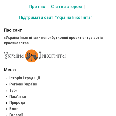
Про нас
Стати автором
Підтримати сайт “Україна Інкогніта”
Про сайт
«Україна Інкогніта» - неприбутковий проект ентузіастів
краєзнавства.
Меню
Історія і традиції
Регіони України
Тури
Пам'ятки
Природа
Блог
Галереї