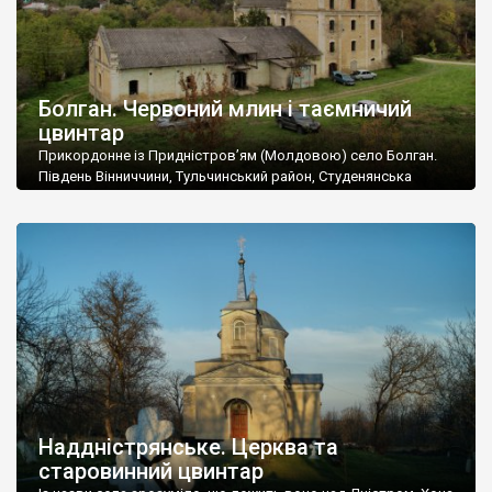
Болган. Червоний млин і таємничий
цвинтар
Прикордонне із Придністров’ям (Молдовою) село Болган.
Південь Вінниччини, Тульчинський район, Студенянська
громада. У селі мешкає близько тисячі осіб. Спочатку ми
дізналися, що у Болгані є величезний захаращений
старовинний цвинтар із кам’яними хрестами. Всі епітафії, які
збереглися, написані кирилицею, церковнослов’янською
мовою. За всіма традиційними ознаками – цвинтар
український. Хрести датуються 19 століттям. У 1924-1940
роках Болган […]
Наддністрянське. Церква та
старовинний цвинтар