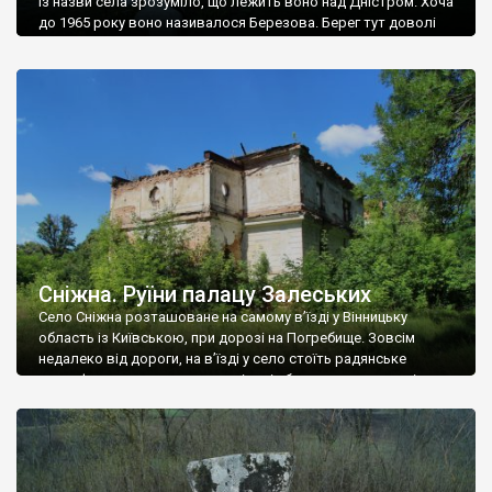
Із назви села зрозуміло, що лежить воно над Дністром. Хоча
до 1965 року воно називалося Березова. Берег тут доволі
високий і крутий, як і майже всюди на Поділлі, але є кілька
грунтових доріг, які збігають аж до самої води – цим
Наддністрянське відрізняється від більшості навколишніх
сіл. У селі є мурована Михайлівська церква. Точної дати […]
Сніжна. Руїни палацу Залеських
Село Сніжна розташоване на самому в’їзді у Вінницьку
область із Київською, при дорозі на Погребище. Зовсім
недалеко від дороги, на в’їзді у село стоїть радянське
рельєфне пано, яке показує жінку і яблуню, а трохи далі, десь
серед дерев, заховалися руїни палацу Залеських. З дороги їх
не видно, але видно дві стареньких колії у траві – […]