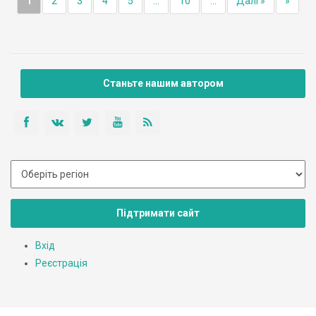
1
2
3
4
5
...
10
...
Далі »
»
Станьте нашим автором
Підтримати сайт
Вхід
Реєстрація