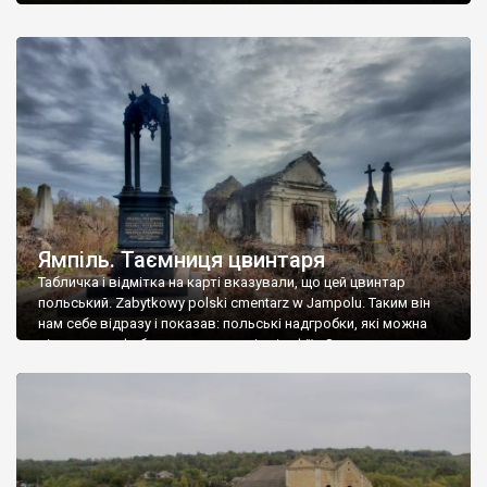
Ямпіль. Таємниця цвинтаря
Табличка і відмітка на карті вказували, що цей цвинтар
польський. Zabytkowy polski cmentarz w Jampolu. Таким він
нам себе відразу і показав: польські надгробки, які можна
віднести до фабричних, польські епітафії… Загалом цвинтар
виявився величезним – порахували площу у GoogleMaps –
виявилося більше семи гектарів. Перше враження про
абсолютну звичайність польського цвинтаря виявилося
оманливим – […]