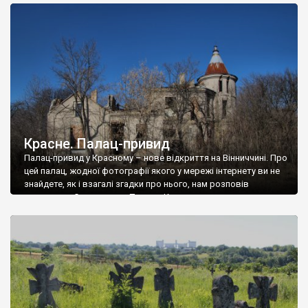
доглянутий, а в іншій суцільна руїна. Руїни палацу Тишкевичів у
Андрушівці, на Вінниччині. Такий стан […]
Красне. Палац-привид
Палац-привид у Красному – нове відкриття на Вінниччині. Про
цей палац, жодної фотографії якого у мережі інтернету ви не
знайдете, як і взагалі згадки про нього, нам розповів
мешканець Самгородка. Палац у Красному вразив не лише
станом руїни і чагарями, які його оточують, але і величчю
навіть у руїні. Можна уявно рекоструювати головний вхід із
[…]