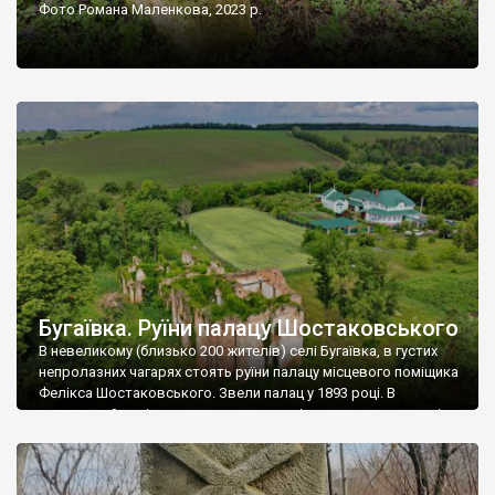
Фото Романа Маленкова, 2023 р.
Бугаївка. Руїни палацу Шостаковського
В невеликому (близько 200 жителів) селі Бугаївка, в густих
непролазних чагарях стоять руїни палацу місцевого поміщика
Фелікса Шостаковського. Звели палац у 1893 році. В
радянський період у ньому спочатку містилася школа, потім
клуб, ще пізніше – гуртожиток. У 60-х роках минулого
століття тут розмістили туберкульозну лікарню. Коли із
палацу виїхала лікарня – ми точно не […]