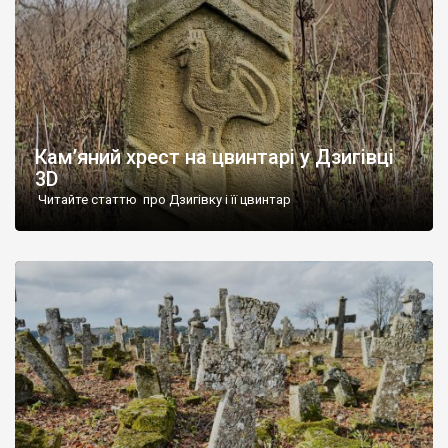
Кам’яний хрест на цвинтарі у Дзигівці
3D
Читайте статтю про Дзигівку і її цвинтар