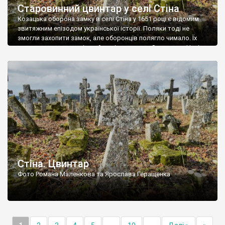
Старовинний цвинтар у селі Стіна
Козацька оборона замку в селі Стіна у 1651 році є відомим
звитяжним епізодом української історії. Поляки тоді не
змогли захопити замок, але оборонців полягло чимало. Їх
поховали на цвинтарі, який тоді називався Замковим. Нині на
місці замку церква із кам’яною огорожею, а цвинтар є. На
ньому чимало хрестів 19 століття, є такі, де епітафії стер […]
Стіна. Цвинтар
Фото Романа Маленкова та Ярослава Геращенка