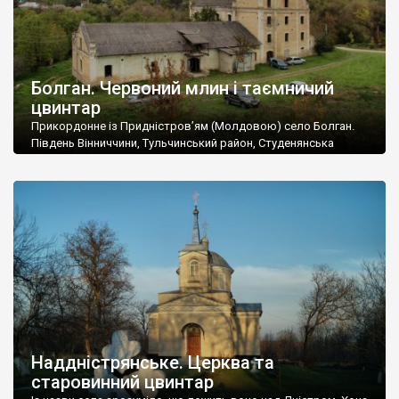
Болган. Червоний млин і таємничий
цвинтар
Прикордонне із Придністров’ям (Молдовою) село Болган.
Південь Вінниччини, Тульчинський район, Студенянська
громада. У селі мешкає близько тисячі осіб. Спочатку ми
дізналися, що у Болгані є величезний захаращений
старовинний цвинтар із кам’яними хрестами. Всі епітафії, які
збереглися, написані кирилицею, церковнослов’янською
мовою. За всіма традиційними ознаками – цвинтар
український. Хрести датуються 19 століттям. У 1924-1940
роках Болган […]
Наддністрянське. Церква та
старовинний цвинтар