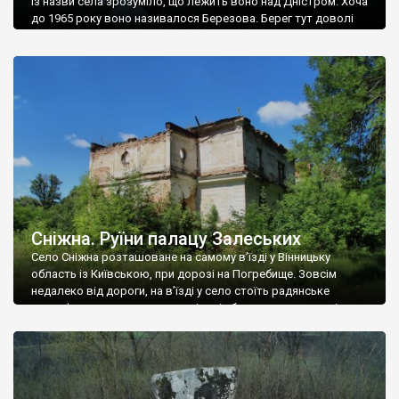
Із назви села зрозуміло, що лежить воно над Дністром. Хоча
до 1965 року воно називалося Березова. Берег тут доволі
високий і крутий, як і майже всюди на Поділлі, але є кілька
грунтових доріг, які збігають аж до самої води – цим
Наддністрянське відрізняється від більшості навколишніх
сіл. У селі є мурована Михайлівська церква. Точної дати […]
Сніжна. Руїни палацу Залеських
Село Сніжна розташоване на самому в’їзді у Вінницьку
область із Київською, при дорозі на Погребище. Зовсім
недалеко від дороги, на в’їзді у село стоїть радянське
рельєфне пано, яке показує жінку і яблуню, а трохи далі, десь
серед дерев, заховалися руїни палацу Залеських. З дороги їх
не видно, але видно дві стареньких колії у траві – […]