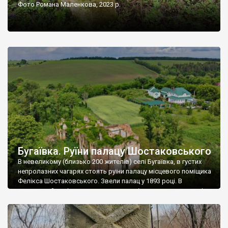
Фото Романа Маленкова, 2023 р.
Бугаївка. Руїни палацу Шостаковського
В невеликому (близько 200 жителів) селі Бугаївка, в густих
непролазних чагарях стоять руїни палацу місцевого поміщика
Фелікса Шостаковського. Звели палац у 1893 році. В
радянський період у ньому спочатку містилася школа, потім
клуб, ще пізніше – гуртожиток. У 60-х роках минулого
століття тут розмістили туберкульозну лікарню. Коли із
палацу виїхала лікарня – ми точно не […]