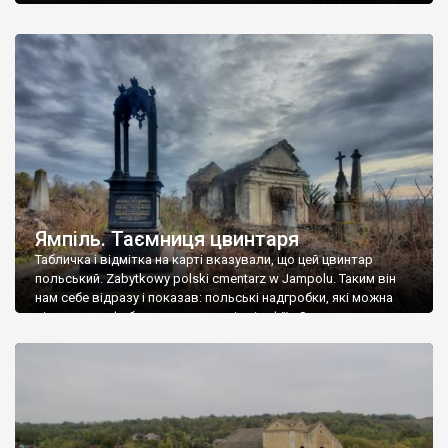
Ямпіль. Таємниця цвинтаря
Табличка і відмітка на карті вказували, що цей цвинтар
польський. Zabytkowy polski cmentarz w Jampolu. Таким він
нам себе відразу і показав: польські надгробки, які можна
віднести до фабричних, польські епітафії… Загалом цвинтар
виявився величезним – порахували площу у GoogleMaps –
виявилося більше семи гектарів. Перше враження про
абсолютну звичайність польського цвинтаря виявилося
оманливим – […]