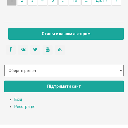
1
2
3
4
5
...
10
...
Далі »
»
Станьте нашим автором
Підтримати сайт
Вхід
Реєстрація