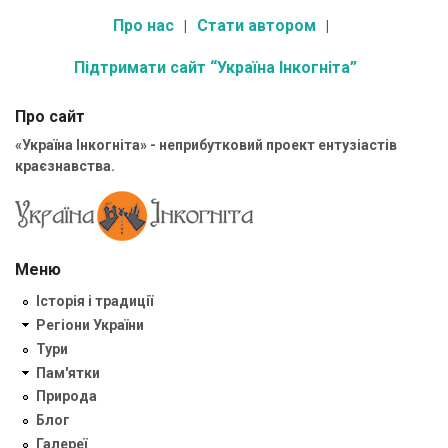
Про нас
Стати автором
Підтримати сайт “Україна Інкогніта”
Про сайт
«Україна Інкогніта» - неприбутковий проект ентузіастів
краєзнавства.
Меню
Історія і традиції
Регіони України
Тури
Пам'ятки
Природа
Блог
Галереї