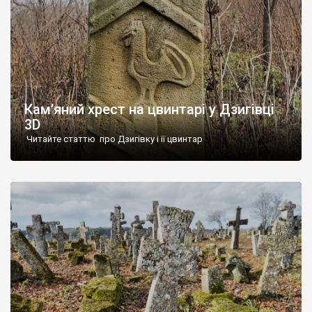
Кам’яний хрест на цвинтарі у Дзигівці
3D
Читайте статтю про Дзигівку і її цвинтар