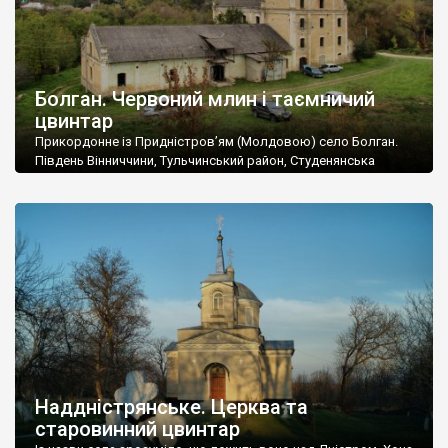
Болган. Червоний млин і таємничий
цвинтар
Прикордонне із Придністров’ям (Молдовою) село Болган.
Південь Вінниччини, Тульчинський район, Студенянська
громада. У селі мешкає близько тисячі осіб. Спочатку ми
дізналися, що у Болгані є величезний захаращений
старовинний цвинтар із кам’яними хрестами. Всі епітафії, які
збереглися, написані кирилицею, церковнослов’янською
мовою. За всіма традиційними ознаками – цвинтар
український. Хрести датуються 19 століттям. У 1924-1940
роках Болган […]
Наддністрянське. Церква та
старовинний цвинтар