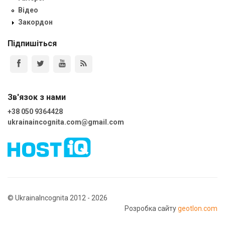
Відео
Закордон
Підпишіться
Зв'язок з нами
+38 050 9364428
ukrainaincognita.com@gmail.com
© UkrainaIncognita 2012 - 2026
Розробка сайту
geotlon.com