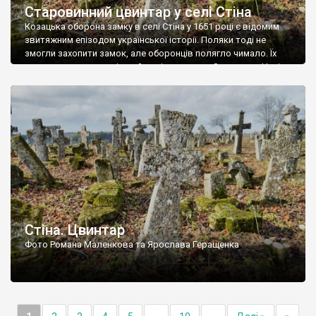
Старовинний цвинтар у селі Стіна
Козацька оборона замку в селі Стіна у 1651 році є відомим
звитяжним епізодом української історії. Поляки тоді не
змогли захопити замок, але оборонців полягло чимало. Їх
поховали на цвинтарі, який тоді називався Замковим. Нині на
місці замку церква із кам’яною огорожею, а цвинтар є. На
ньому чимало хрестів 19 століття, є такі, де епітафії стер […]
Стіна. Цвинтар
Фото Романа Маленкова та Ярослава Геращенка