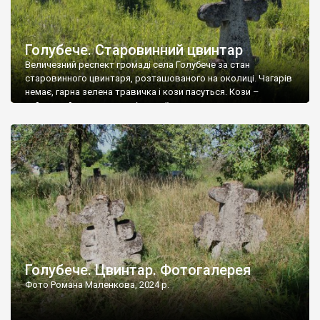
Голубече. Старовинний цвинтар
Величезний респект громаді села Голубече за стан
старовинного цвинтаря, розташованого на околиці. Чагарів
немає, гарна зелена травичка і кози пасуться. Кози –
найкращий регулятор шкідливої, для старих кладовищ,
рослинності. Навесні, коли паростки дерев вкриваються
бруньками, кози ті бруньки обгризають, бо то улюблений
делікатес. На цвинтарі у Голубечому ціла колекція
різноманітних форм хрестів. Село відносно невелике, […]
Голубече. Цвинтар. Фотогалерея
Фото Романа Маленкова, 2024 р.