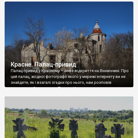
доглянутий, а в іншій суцільна руїна. Руїни палацу Тишкевичів у
Андрушівці, на Вінниччині. Такий стан […]
Красне. Палац-привид
Палац-привид у Красному – нове відкриття на Вінниччині. Про
цей палац, жодної фотографії якого у мережі інтернету ви не
знайдете, як і взагалі згадки про нього, нам розповів
мешканець Самгородка. Палац у Красному вразив не лише
станом руїни і чагарями, які його оточують, але і величчю
навіть у руїні. Можна уявно рекоструювати головний вхід із
[…]