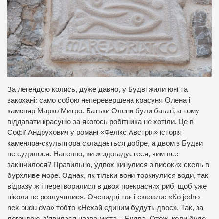
За легендою колись, дуже давно, у Будві жили юні та
закохані: само собою неперевершена красуня Олена і
каменяр Марко Митро. Батьки Олени були багаті, а тому
віддавати красуню за якогось робітника не хотіли. Це в
Софії Андрухович у романі «Фелікс Австрія» історія
каменяра-скульптора складається добре, а двом з Будви
не судилося. Напевно, ви ж здогадуєтеся, чим все
закінчилося? Правильно, удвох кинулися з високих скель в
бурхливе море. Однак, як тільки вони торкнулися води, так
відразу ж і перетворилися в двох прекрасних риб, щоб уже
ніколи не розлучалися. Очевидці так і сказали: «Ko jedno
nek budu dva» тобто «Нехай єдиним будуть двоє». Так, за
легендою, з’явилася назва міста – Будва. Отож, коли буде