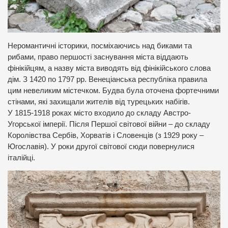
Неромантичні історики, посміхаючись над биками та
рибами, право першості заснування міста віддають
фінікійцям, а назву міста виводять від фінікійського слова
дім. З 1420 по 1797 рр. Венеціанська республіка правила
цим невеликим містечком. Будва була оточена фортечними
стінами, які захищали жителів від турецьких набігів.
У 1815-1918 роках місто входило до складу Австро-
Угорської імперії. Після Першої світової війни – до складу
Королівства Сербів, Хорватів і Словенців (з 1929 року –
Югославія). У роки другої світової сюди повернулися
італійці.