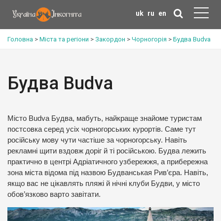
uk
ru
en
Головна
>
Міста та регіони
>
Закордон
>
Чорногорія
>
Будва Budva
Будва Budva
Місто Budva Будва, мабуть, найкраще знайоме туристам
постсовка серед усіх чорногорських курортів. Саме тут
російську мову чути частіше за чорногорську. Навіть
рекламні щити вздовж доріг й ті російською. Будва лежить
практично в центрі Адріатичного узбережжя, а прибережна
зона міста відома під назвою Будванськая Рив’єра. Навіть,
якщо вас не цікавлять пляжі й нічні клуби Будви, у місто
обов’язково варто завітати.