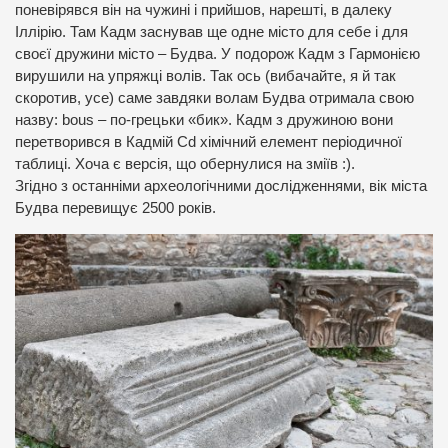
поневірявся він на чужині і прийшов, нарешті, в далеку
Іллірію. Там Кадм заснував ще одне місто для себе і для
своєї дружини місто – Будва. У подорож Кадм з Гармонією
вирушили на упряжці волів. Так ось (вибачайте, я й так
скоротив, усе) саме завдяки волам Будва отримала свою
назву: bous – по-грецьки «бик». Кадм з дружиною вони
перетворився в Кадмій Cd хімічний елемент періодичної
таблиці. Хоча є версія, що обернулися на зміїв :).
Згідно з останніми археологічними дослідженнями, вік міста
Будва перевищує 2500 років.