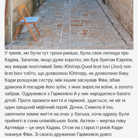
У греків, які були тут трохи раніше, була своя легенда про
Кадма. Загалом, якщо дуже коротко, він був братом Європи,
яку викрав похітливий Зевс-Юпітер.Quod licet Iovi (Jovi) non
licet bovi тобто, що дозволено Юпітеру, не дозволено бику.
Кадм розшукав сестру, між іншим заснував Фіви, вбив
дракона й посадив його зуби, з яких виросли воїни, а золото
забрав. Одружився з Гармонією й у них народилися багато
дітей. Проте прожити життя в гармонії, здається, не міг ні
один грецький міфічний герой. Дочки, Семела й Іно,
закінчили земне життя на очах у батька, хоча одразу були
прийняті в сонм олімпійських богів. Актеон – жертва гніву
Артеміди – це онук Кадма. Отож на старості років Кадм
покинув Фіви. Зі своєю дружиною Гармонією довго