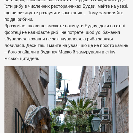
їсти рибу в численних ресторанчиках Будви, майте на увазі,
що ви ризикуєте розлучити закоханих… Тому замовляйте
по дві рибини.
Зрозуміло, що ви не зможете покинути Будву, доки на стіні
фортеці не надибаєте риб і не потрете, щоб усі бажання
збувалися, кохання не закінчувалося, а риба завжди
ловилася. Десь так. І майте на увазі, що це не просто камінь
– його знайшли в будинку Марко й замурували в стіну
міської цитаделі.