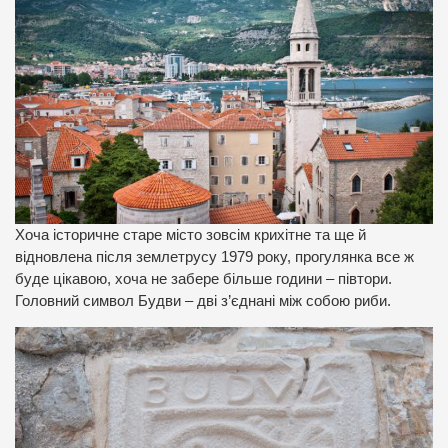
Хоча історичне старе місто зовсім крихітне та ще й
відновлена після землетрусу 1979 року, прогулянка все ж
буде цікавою, хоча не забере більше години – півтори.
Головний символ Будви – дві з’єднані між собою риби.