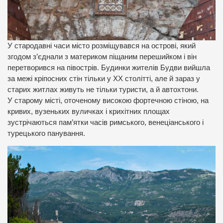
У стародавні часи місто розміщувався на острові, який
згодом з’єднали з материком піщаним перешийком і він
перетворився на півострів. Будинки жителів Будви вийшла
за межі кріпосних стін тільки у ХХ столітті, але й зараз у
старих житлах живуть не тільки туристи, а й автохтони.
У старому місті, оточеному високою фортечною стіною, на
кривих, вузеньких вуличках і крихітних площах
зустрічаються пам’ятки часів римського, венеціанського і
турецького панування.