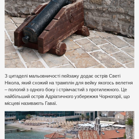
З цитаделі мальовничості пейзажу додає острів Светі
Нікола, який схожий на трамплін для вейку якогось велетня
– пологий з одного боку і стрімчастий з протилежного. Це
найбільший острів Адріатичного узбережжя Чорногорії, що
місцеві називають Гаваї.