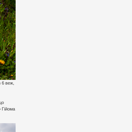
 6 веж,
що
» Гійома