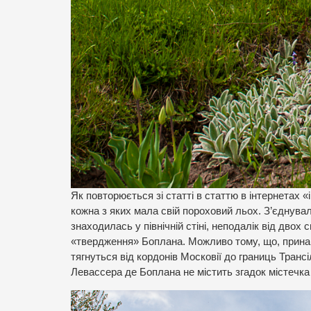
Як повторюється зі статті в статтю в інтернетах
кожна з яких мала свій пороховий льох. З’єднув
знаходилась у північній стіні, неподалік від дво
«твердження» Боплана. Можливо тому, що, принайм
тягнуться від кордонів Московії до границь Трансі
Левассера де Боплана не містить згадок містечка