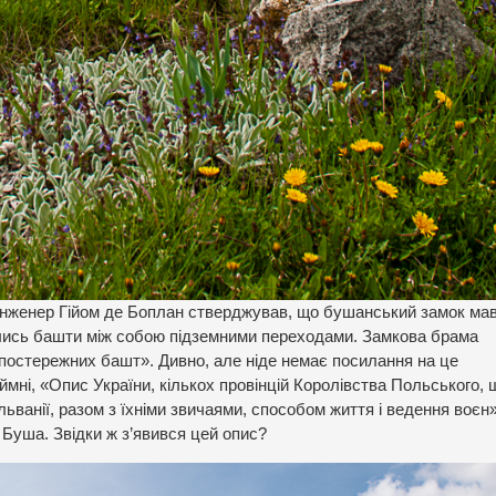
 «інженер Гійом де Боплан стверджував, що бушанський замок мав
ались башти між собою підземними переходами. Замкова брама
х спостережних башт». Дивно, але ніде немає посилання на це
ні, «Опис України, кількох провінцій Королівства Польського, 
льванії, разом з їхніми звичаями, способом життя і ведення воєн
 Буша. Звідки ж з’явився цей опис?