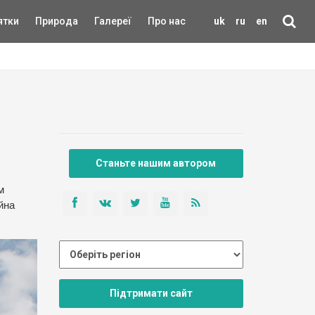
ятки
Природа
Галереї
Про нас
uk
ru
en
Станьте нашим автором
м
йна
Підтримати сайт