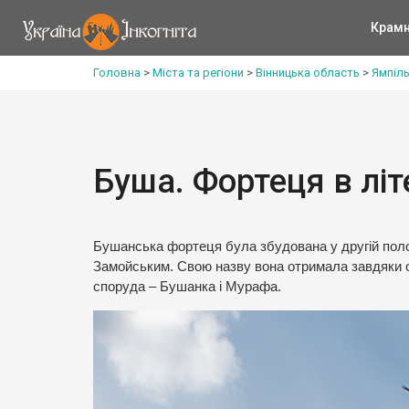
Крам
Головна
>
Міста та регіони
>
Вінницька область
>
Ямпіл
Буша. Фортеця в літ
Бушанська фортеця була збудована у другій поло
Замойським. Свою назву вона отримала завдяки о
споруда – Бушанка і Мурафа.