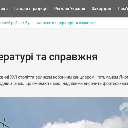
ниця
Історія і традиції
Регіони України
Закордон
Пам'
ьський район
>
Буша. Фортеця в літературі та справжня
ературі та справжня
вині XVI століття великим коронним канцлером і гетьманом Яно
дній з річок, що омивають мис, над якими височить фортифікаці