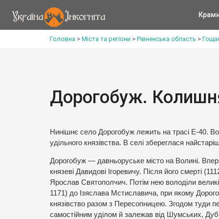
Крам
Головна
>
Міста та регіони
>
Рівненська область
>
Гоща
Дорогобуж. Колишн
Нинішнє село Дорогобуж лежить на трасі Е-40. В
удільного князівства. В селі збереглася найстаріш
Дорогобуж — давньоруське місто на Волині. Вперше
князеві Давидові Ігоревичу. Після його смерті (
Ярослав Святополчич. Потім нею володіли великі
1171) до Ізяслава Мстиславича, при якому Дорого
князівство разом з Пересопницею. Згодом туди пер
самостійним уділом й залежав від Шумських, Дуб