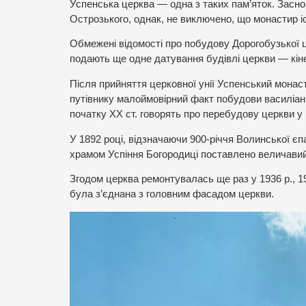
Успенська церква — одна з таких пам’яток. Заснов
Острозького, однак, не виключено, що монастир іс
Обмежені відомості про побудову Дорогобузької ц
подають ще одне датування будівлі церкви — кінец
Після прийняття церковної унії Успенський монас
путівнику малоймовірний факт побудови василіанц
початку ХХ ст. говорять про перебудову церкви у 
У 1892 році, відзначаючи 900-річчя Волинської є
храмом Успіння Богородиці поставлено величавий
Згодом церква ремонтувалась ще раз у 1936 р., 1
була з’єднана з головним фасадом церкви.