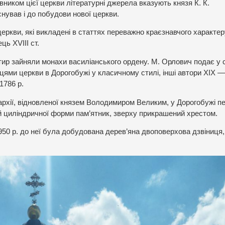
ником цієї церкви літературні джерела вказують князя К. К.
нував і до побудови нової церкви.
еркви, які викладені в статтях переважно краєзнавчого характер
ь ХVІІІ ст.
тир зайняли монахи василіанського ордену. М. Орлович подає у
ями церкви в Дорогобужі у класичному стилі, інші автори ХІХ —
1786 р.
пархії, відновленої князем Володимиром Великим, у Дорогобужі п
 циліндричної форми пам’ятник, зверху прикрашений хрестом.
950 р. до неї була добудована дерев’яна двоповерхова дзвіниця,