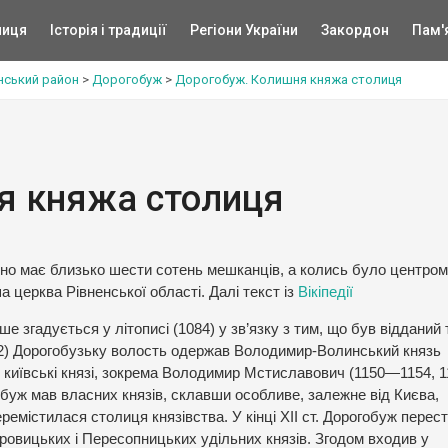
ниця
Історія і традиції
Регіони України
Закордон
Пам'
нський район
>
Дорогобуж
>
Дорогобуж. Колишня княжа столиця
я княжа столиця
оно має близько шести сотень мешканців, а колись було центром
а церква Рівненської області. Далі текст із
Вікіпедії
 згадується у літописі (1084) у зв’язку з тим, що був відданий 
1112) Дорогобузьку волость одержав Володимир-Волинський князь
 київські князі, зокрема Володимир Мстиславович (1150—1154, 
буж мав власних князів, склавши особливе, залежне від Києва,
емістилася столиця князівства. У кінці XII ст. Дорогобуж перес
ровицьких і Пересопницьких удільних князів. Згодом входив у