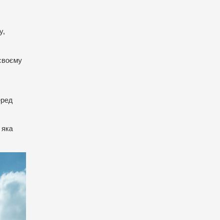
у,
 своєму
еред
 яка