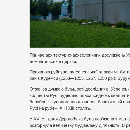
Під час архітектурно-археологічних досліджень Ус
домонгольської церкви.
Причиною руйнування Успенської церкви міг бути 
ханів Куремси (1253—1255, 1257, 1259 рр.); Бурун
Отже, за думкою більшості дослідників, Успенська
зодчестві Русі будівлею одноапсидною, квадратно
барабан із куполом, що дозволяє бачити в ній по
Русі на рубежі ХІІ і ХІІІ століть.
У ХVІ ст. доля Дорогобужа була пов’язана з маг
розгорнула величезну будівельну діяльність. В ре