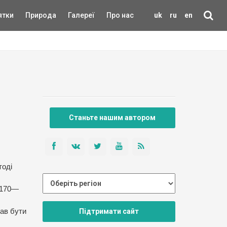
ятки
Природа
Галереї
Про нас
uk
ru
en
Станьте нашим автором
тоді
1170—
Підтримати сайт
тав бути