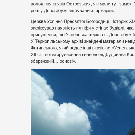
володіння князів Острозьких, які мали тут замок.
році у Дорогобужі відбувалися ярмарки.
Церква Успіння Пресвятої Богородиці . Історик ХІХ
зафіксував наявність плінфи у стінах будівлі, яка
припущення, що Успенська церква с. Дорогобуж бу
У Тернопільському архіві знайдені матеріали невід
Фотинського, який подає інші вказівки: «Успенськ
ХІІ ст., потім зруйнована і наново відбудована 
збереженій… основі».