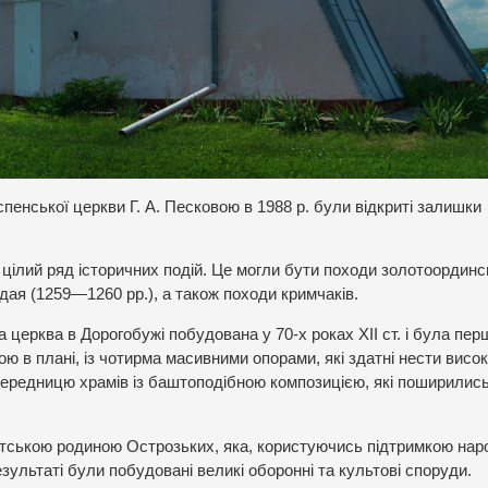
пенської церкви Г. А. Песковою в 1988 р. були відкриті залишки
цілий ряд історичних подій. Це могли бути походи золотоординс
дая (1259—1260 рр.), а також походи кримчаків.
 церква в Дорогобужі побудована у 70-х роках ХІІ ст. і була пе
ю в плані, із чотирма масивними опорами, які здатні нести висо
передницю храмів із баштоподібною композицією, які поширились
натською родиною Острозьких, яка, користуючись підтримкою нар
зультаті були побудовані великі оборонні та культові споруди.