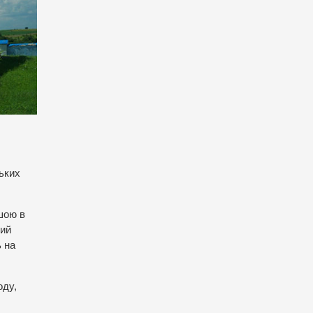
ьких
ршою в
кий
 на
оду,