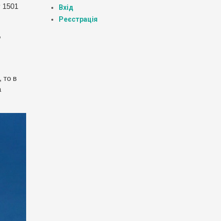
у 1501
Вхід
Реєстрація
,
 то в
а