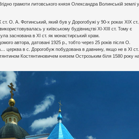
 Згідно грамоти литовського князя Олександра Волинській землі 
 ст. О. А. Фотинський, який був у Дорогобужі у 90-х роках ХІХ ст.
 використовувалась у київському будівництві ХІ-ХІІІ ст. Тому є
ла заснована в ХІ ст. як монастирський храм.
омого автора, датовані 1925 р., тобто через 25 років після О.
а… церква в с. Дорогобуж побудована в давнину, якщо не в ХІ ст.,
Костянтином Костянтиновичем князем Острозьким біля 1580 року н