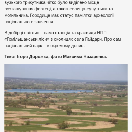
вузького трикутника чітко було виділено місце
розташування фортеці, а також селища-супутника та
могильника. Городище має статус пам’ятки археології
національного значення.
В добірці світлин – сама станція та краєвиди НПП
«Гомільшанськи ліси» в околицях села Гайдари. Про сам
національний парк – в окремому дописі.
Текст Ігоря Дорожка, фото Максима Назаренка.