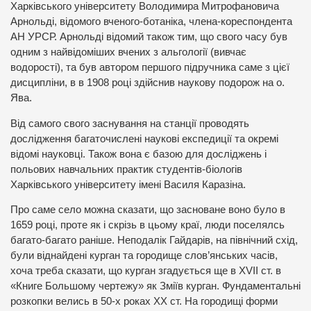
Харківського університету Володимира Митрофановича
Арнольді, відомого вченого-ботаніка, члена-кореспондента
АН УРСР. Арнольді відомий також тим, що свого часу був
одним з найвідоміших вчених з альгології (вивчає
водорості), та був автором першого підручника саме з цієї
дисципліни, в в 1908 році здійснив наукову подорож на о.
Ява.
Від самого свого заснування на станції проводять
дослідження багаточислені наукові експедиції та окремі
відомі науковці. Також вона є базою для досліджень і
польових навчальних практик студентів-біологів
Харківського університету імені Василя Каразіна.
Про саме село можна сказати, що засноване воно було в
1659 році, проте як і скрізь в цьому краї, люди поселялсь
багато-багато раніше. Неподалік Гайдарів, на північний схід,
були віднайдені курган та городище слов’янських часів,
хоча треба сказати, що курган згадується ще в XVII ст. в
«Книге Большому чертежу» як Зміїв курган. Фундаментальні
розкопки велись в 50-х роках XX ст. На городищі форми