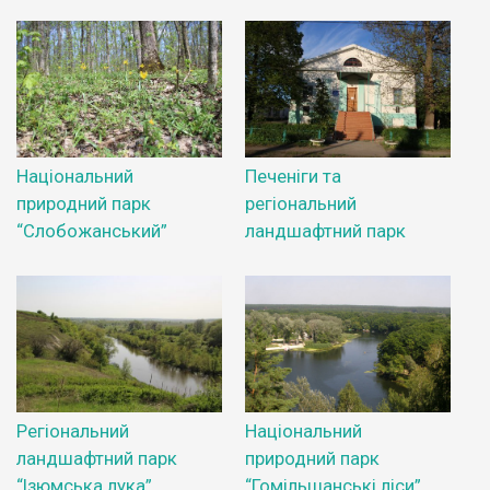
Національний
Печеніги та
природний парк
регіональний
“Слобожанський”
ландшафтний парк
Регіональний
Національний
ландшафтний парк
природний парк
“Ізюмська лука”
“Гомільшанські ліси”