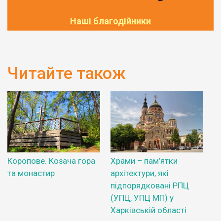
Наші благодійники
Читайте також
Коропове. Козача гора
Храми – пам’ятки
та монастир
архітектури, які
підпорядковані РПЦ
(УПЦ, УПЦ МП) у
Харківській області