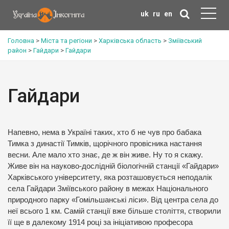
uk
ru
en
Головна
>
Міста та регіони
>
Харківська область
>
Зміївський
район
>
Гайдари
>
Гайдари
Гайдари
Напевно, нема в Україні таких, хто б не чув про бабака
Тимка з династії Тимків, щорічного провісника настання
весни. Але мало хто знає, де ж він живе. Ну то я скажу.
Живе він на науково-дослідній біологічній станції «Гайдари»
Харківського університету, яка розташовується неподалік
села Гайдари Зміївського району в межах Національного
природного парку «Гомільшанські ліси». Від центра села до
неї всього 1 км. Самій станції вже більше століття, створили
її ще в далекому 1914 році за ініціативою професора